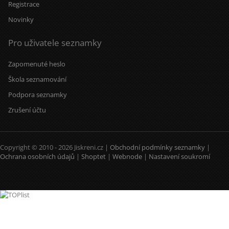
Registrace
Novinky
Pro uživatele seznamky
Zapomenuté heslo
Škola seznamování
Podpora seznamky
Zrušení účtu
Copyright © 2010 - 2026 Jiskreni.cz |
Obchodní podmínky seznamky
|
Ochrana osobních údajů
|
Shoptet
|
Webnode
|
Nastavení soukromí