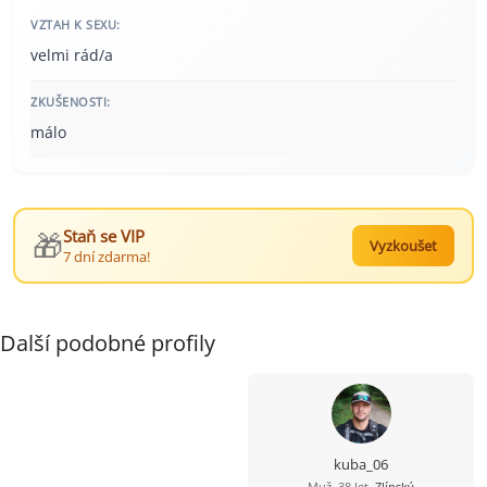
VZTAH K SEXU:
velmi rád/a
ZKUŠENOSTI:
málo
🎁
Staň se VIP
Vyzkoušet
7 dní zdarma!
Další podobné profily
kuba_06
Muž, 38 let,
Zlínský