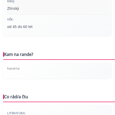
KRAJ:
Zlínský
VĚK:
od 45 do 60 let
Kam na rande?
kavarna
Co rád/a čtu
LITERATURA: