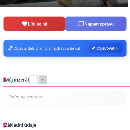
Líbí se mi
Napsat zprávu
💕
Objevuj další profily a najdi svou lásku!
💕 Objevovat
Můj inzerát
<
>
Základní údaje