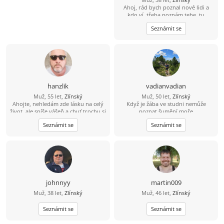
Ahoj, rád bych poznal nové lidi a
kdo ví, třeba poznám tebe, tu
pravou...
Seznámit se
hanzlik
vadianvadian
Muž, 55 let,
Zlínský
Muž, 50 let,
Zlínský
Ahojte, nehledám zde lásku na celý
Když je žába ve studni nemůže
život, ale spíše vášeň a chuť trochu si
poznat šumění moře
ještě užít sexu. Nabízím diskrétnost,
Seznámit se
Seznámit se
serióznost, mobilitu a hlavně velkou
chuť. Pokud jsi na tom podobně,
můžeme se zkusit seznámit.
johnnyy
martin009
Muž, 38 let,
Zlínský
Muž, 46 let,
Zlínský
Seznámit se
Seznámit se