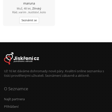
maruna
Muž, 48 let,
Zlínský
Rád..varim ..kutilství..kolo
Seznámit se
Už 16 let dáváme dohromady nové páry. Kvalitní online seznamka s
tisíci prověřenými uživateli. Seznámení zábavně a aktivně.
O Seznamce
Najít partnera
Přihlášení