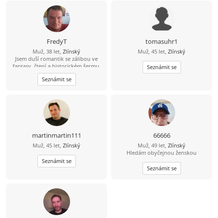
FredyT
tomasuhr1
Muž, 38 let,
Zlínský
Muž, 45 let,
Zlínský
Jsem duší romantik se zálibou ve
fantasy, čtení a historickém šermu.
Seznámit se
Rád si zajdu do kina a na různé akce.
Seznámit se
Nekuřák a pijící jen příležitostně,
nebo lépe nikdy.
martinmartin111
66666
Muž, 45 let,
Zlínský
Muž, 49 let,
Zlínský
Hledám obyčejnou ženskou
Seznámit se
Seznámit se