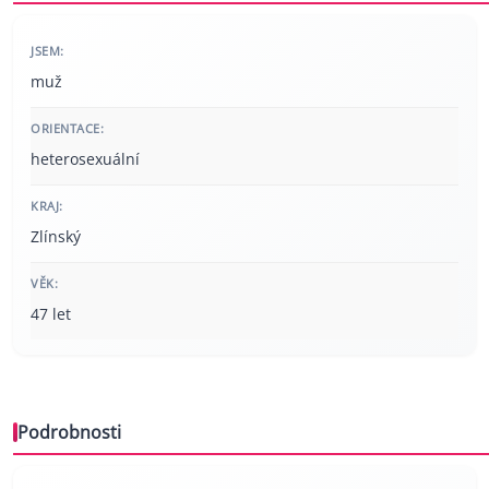
JSEM:
muž
ORIENTACE:
heterosexuální
KRAJ:
Zlínský
VĚK:
47 let
Podrobnosti