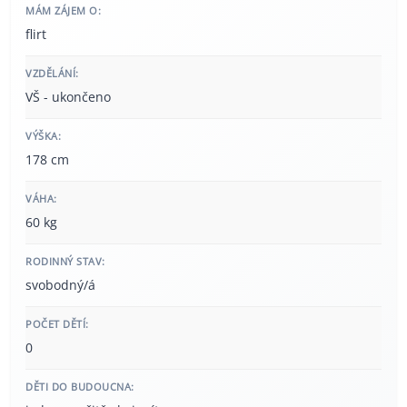
MÁM ZÁJEM O:
flirt
VZDĚLÁNÍ:
VŠ - ukončeno
VÝŠKA:
178 cm
VÁHA:
60 kg
RODINNÝ STAV:
svobodný/á
POČET DĚTÍ:
0
DĚTI DO BUDOUCNA: