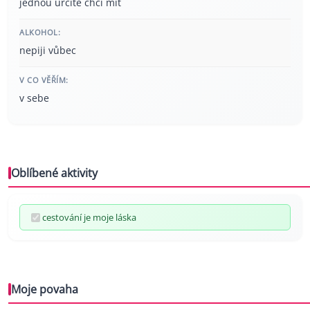
jednou určitě chci mít
ALKOHOL:
nepiji vůbec
V CO VĚŘÍM:
v sebe
Oblíbené aktivity
cestování je moje láska
Moje povaha