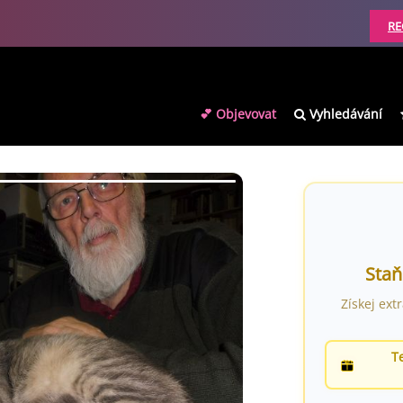
RE
💕 Objevovat
Vyhledávání
Staň
Získej ext
T