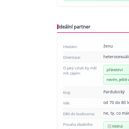
Ideální partner
ženu
Hledám:
heterosexuál
Orientace:
O jaký vztah by měl
přátelství
mít zájem:
nevím, ještě 
Pardubický
Kraj:
od 70 do 80 l
Věk:
ne, ty, co má
Děti do budoucna:
Povaha ideálního
klidná