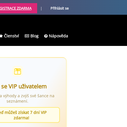
GISTRACE ZDARMA
|
Přihlásit se
Členství
Blog
Nápověda
 se VIP uživatelem
ra výhody a zvýš své šance na
seznámení.
eď můžeš získat 7 dní VIP
zdarma!