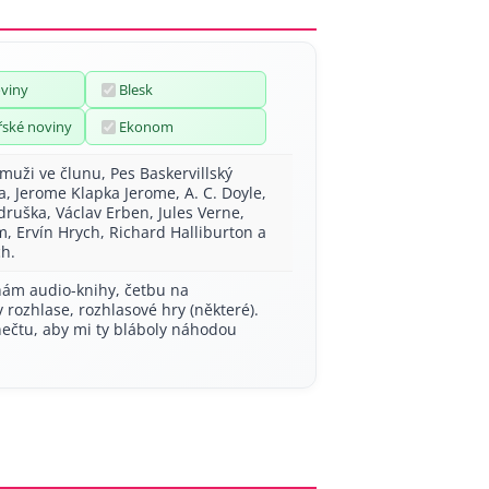
oviny
Blesk
ské noviny
Ekonom
 muži ve člunu, Pes Baskervillský
a, Jerome Klapka Jerome, A. C. Doyle,
druška, Václav Erben, Jules Verne,
, Ervín Hrych, Richard Halliburton a
h.
ám audio-knihy, četbu na
 rozhlase, rozhlasové hry (některé).
ečtu, aby mi ty bláboly náhodou