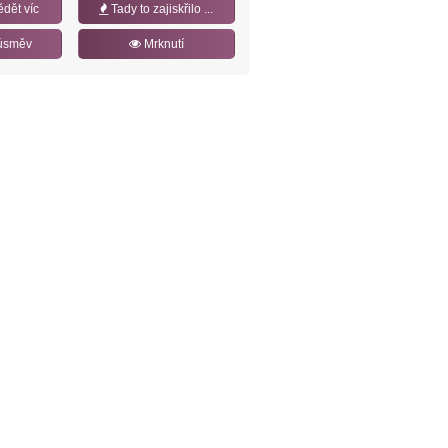
ědět víc
Tady to zajiskřilo ...
úsměv
Mrknutí