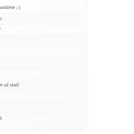
uvidíme ;-)
o
'
á
m už stačí
d