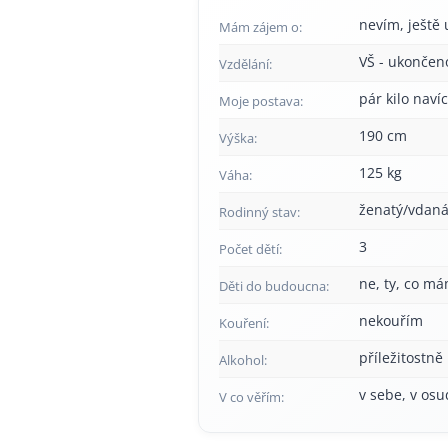
nevím, ještě 
Mám zájem o:
VŠ - ukončen
Vzdělání:
pár kilo navíc
Moje postava:
190 cm
Výška:
125 kg
Váha:
ženatý/vdan
Rodinný stav:
3
Počet dětí:
ne, ty, co má
Děti do budoucna:
nekouřím
Kouření:
příležitostně
Alkohol:
v sebe, v osu
V co věřím: