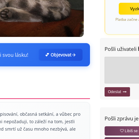
Vyzk
Platba začne 
Pošli uživateli
i svou lásku!
💕 Objevovat
Odeslat
isování, občasná setkání, a vůbec pro
Pošli zprávu j
 nepožaduji, to záleží na tom, jestli
před smrtí už času mnoho nezbývá, ale
Líbíš se