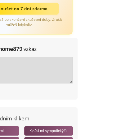
oušet na 7 dní zdarma
až po skončení zkušební doby. Zrušit
můžeš kdykoliv.
home879
vzkaz
edním klikem
 mi
Jsi mi sympatický/á