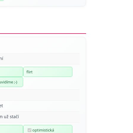
ní
flirt
uvidíme ;-)
et
m už stačí
optimistická