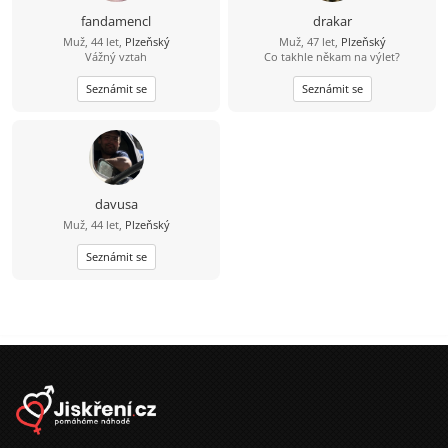
fandamencl
drakar
Muž, 44 let,
Plzeňský
Muž, 47 let,
Plzeňský
Vážný vztah
Co takhle někam na výlet?
Seznámit se
Seznámit se
davusa
Muž, 44 let,
Plzeňský
Seznámit se