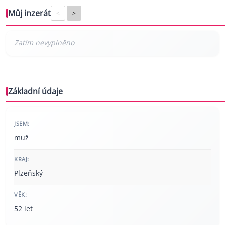
Můj inzerát
<
>
Základní údaje
JSEM:
muž
KRAJ:
Plzeňský
VĚK:
52 let