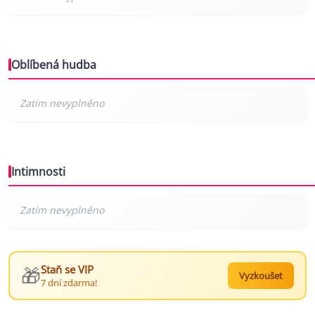
Oblíbená hudba
Intimnosti
🎁
Staň se VIP
Vyzkoušet
7 dní zdarma!