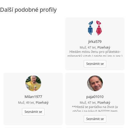
Další podobné profily
jirka579
Muž, 47 let,
Plzeňský
Hledám milou ženu pro přátelsko-
milenecký vztah ( nejde mi jen o sex )
bez narušení soukromí, mám rodinu
Seznámit se
a nechci opustit děti . Prostě
potřebuji utéct od stereotypu
Milan1977
paja01010
Muž, 49 let,
Plzeňský
Muž, 47 let,
Plzeňský
**Hledá se parťačka na život (a
občas i na kávu)! ☕????** Jsem
Seznámit se
aktivní chlap, kterého jen tak něco
Seznámit se
nezastaví. Rád sportuju, cestuju,
objevuju nová místa a zážitky. Jsem