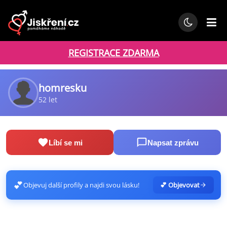
REGISTRACE ZDARMA
homresku
52 let
Líbí se mi
Napsat zprávu
💕
Objevuj další profily a najdi svou lásku!
💕 Objevovat