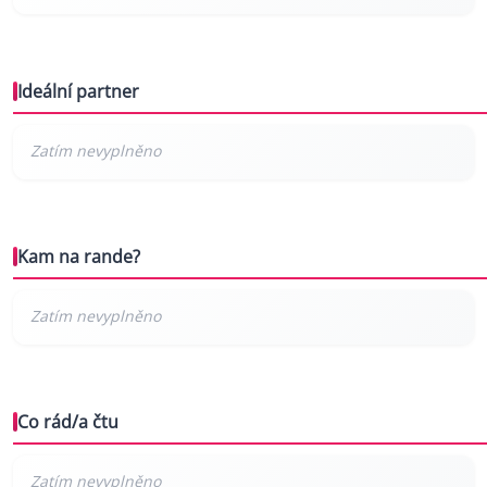
Ideální partner
Kam na rande?
Co rád/a čtu