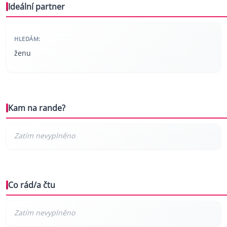
Ideální partner
HLEDÁM:
ženu
Kam na rande?
Co rád/a čtu