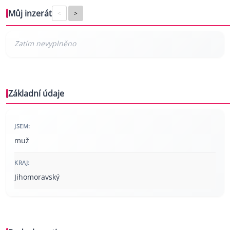
Můj inzerát
<
>
Základní údaje
JSEM:
muž
KRAJ:
Jihomoravský