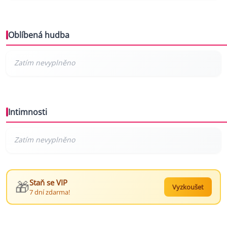
Oblíbená hudba
Intimnosti
🎁
Staň se VIP
Vyzkoušet
7 dní zdarma!