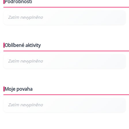
Podrobnosti
Oblíbené aktivity
Moje povaha