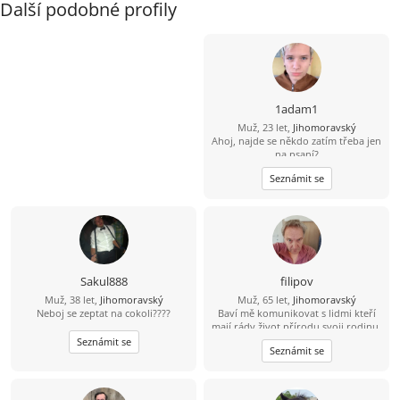
Další podobné profily
1adam1
Muž, 23 let,
Jihomoravský
Ahoj, najde se někdo zatím třeba jen
na psaní?
Seznámit se
Sakul888
filipov
Muž, 38 let,
Jihomoravský
Muž, 65 let,
Jihomoravský
Neboj se zeptat na cokoli????
Baví mě komunikovat s lidmi kteří
mají rády život přírodu svoji rodinu.
Mám rád činnost která potěší
Seznámit se
Seznámit se
pomůže....