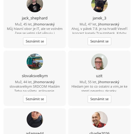
jack_shephard
janek_3
Muž, 45 let,
Jihomoravský
Muž, 47 let,
Jihomoravský
Můj hlavní obor je IT, ale ve volném
Ahoj, v pátek 7.8. je na hradě Veveří
čase se velmi rád věnuju i
koncert kapely Trautmberk. Kdyby
humanitnějším věcem. Čas od času si
se Ti chtělo, tak mám na Wats Appu
Seznámit se
Seznámit se
rád zasportuju či zahraju na kytaru.
čerstvou fotku :-) 773 908 225 Jan
Hledám někoho sympatického s
trochou rozhledu, aby jsme si měli o
čem povídat. :)
slovaksvelkym
uzit
Muž, 44 let,
Jihomoravský
Muž, 55 let,
Jihomoravský
slovaksvelkym SRDCOM Hladám
Hledam jen to co ostatni a vim,ze ke
Teba na výlety, grilovanie,
stesti nevedou zkratky.
spoločnosť pri každodenných
Seznámit se
Seznámit se
veciach. Zablokuje ma IBA jeptiška so
zašitou ... . Neopakujem po
ostatných, LEBO VŠETCI. Žijem bez
škrabkacieho mobilu, faceboku,
vakcíne proti koronavírusu atď.
Moraváčky, resp. Češky sa vôbec
nevedia ani bozkávať, ani milovať.
Ahoj princezna 45- 65. /Áno, hladam
adamre44
charlie2026