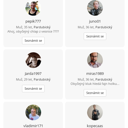
pepik777
juno01
Muž, 35 let,
Pardubický
Muž, 36 let,
Pardubický
Ahoj, obyčejný chlap z vesnice ????
Seznámit se
Seznámit se
Jarda1997
miras1989
Muž, 29 let,
Pardubický
Muž, 36 let,
Pardubický
Obyčejný kluk hledá fajn holku...
Seznámit se
Seznámit se
vladimir171
kopecaas