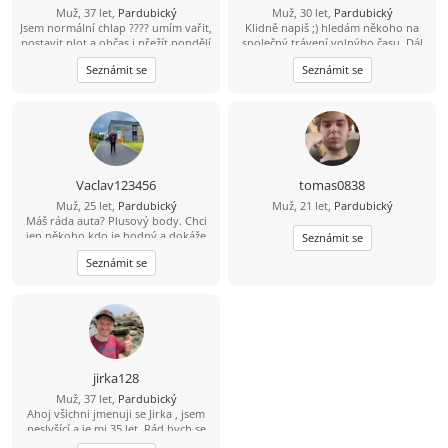
Muž, 37 let,
Pardubický
Muž, 30 let,
Pardubický
Jsem normální chlap ???? umím vařit,
Klidně napiš ;) hledám někoho na
postavit plot a občas i přežít pondělí
společný trávení volnýho času. Dál
????
se uvidí podle sympatií. Inteligentní
Seznámit se
Seznámit se
pohodář, rád sportuju, rád si přečtu
knížku.
Vaclav123456
tomas0838
Muž, 25 let,
Pardubický
Muž, 21 let,
Pardubický
Máš ráda auta? Plusový body. Chci
jen někoho kdo je hodný a dokáže
Seznámit se
přemýšlet hlavou.
Seznámit se
jirka128
Muž, 37 let,
Pardubický
Ahoj všichni jmenuji se Jirka , jsem
neslyšící a je mi 35 let. Rád bych se
seznámil s dívkou od 20-40let. Mám