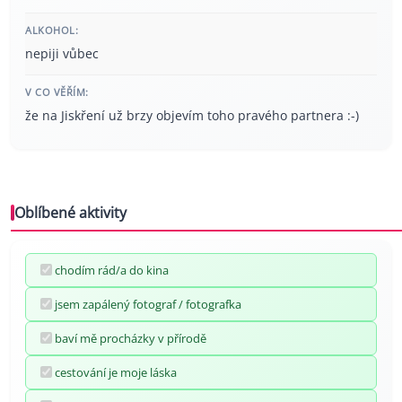
ALKOHOL:
nepiji vůbec
V CO VĚŘÍM:
že na Jiskření už brzy objevím toho pravého partnera :-)
Oblíbené aktivity
chodím rád/a do kina
jsem zapálený fotograf / fotografka
baví mě procházky v přírodě
cestování je moje láska