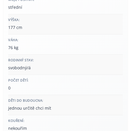
střední
VÝŠKA:
177 cm
VÁHA:
76 kg
RODINNÝ STAV:
svobodný/á
POČET DĚTÍ:
0
DĚTI DO BUDOUCNA:
jednou určitě chci mít
KOUŘENÍ:
nekouřím