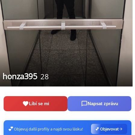
honza395
28
Líbí se mi
Napsat zprávu
💕
Objevuj další profily a najdi svou lásku!
💕 Objevovat