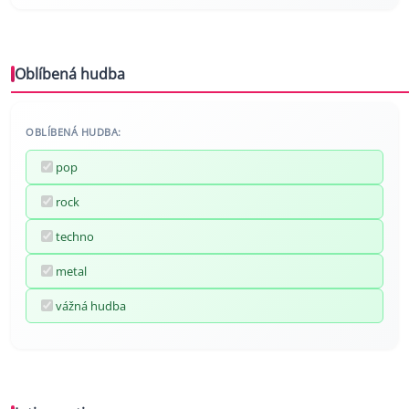
Oblíbená hudba
OBLÍBENÁ HUDBA:
pop
rock
techno
metal
vážná hudba