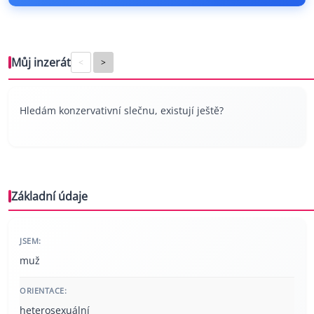
Můj inzerát
<
>
Hledám konzervativní slečnu, existují ještě?
Základní údaje
JSEM:
muž
ORIENTACE:
heterosexuální