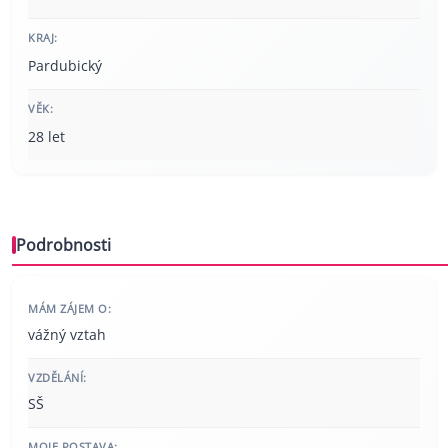
KRAJ:
Pardubický
VĚK:
28 let
Podrobnosti
MÁM ZÁJEM O:
vážný vztah
VZDĚLÁNÍ:
SŠ
MOJE POSTAVA: