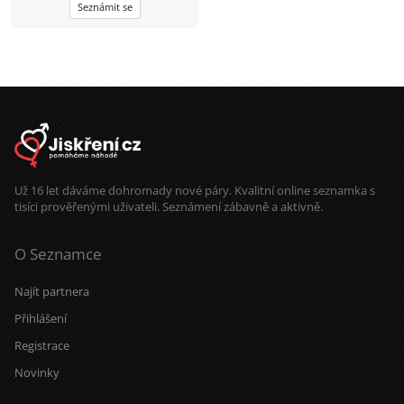
Seznámit se
rád výlety , dovolené , plavání , kolo,
zvířata a procházky. Budu rád , když
napíšeš.
Už 16 let dáváme dohromady nové páry. Kvalitní online seznamka s
tisíci prověřenými uživateli. Seznámení zábavně a aktivně.
O Seznamce
Najít partnera
Přihlášení
Registrace
Novinky