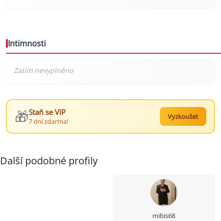
Intimnosti
🎁
Staň se VIP
Vyzkoušet
7 dní zdarma!
Další podobné profily
mibis68