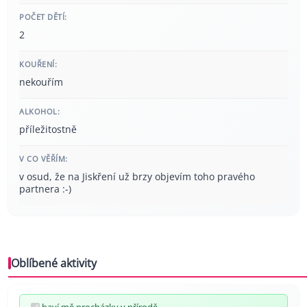
POČET DĚTÍ:
2
KOUŘENÍ:
nekouřím
ALKOHOL:
příležitostně
V CO VĚŘÍM:
v osud, že na Jiskření už brzy objevím toho pravého
partnera :-)
Oblíbené aktivity