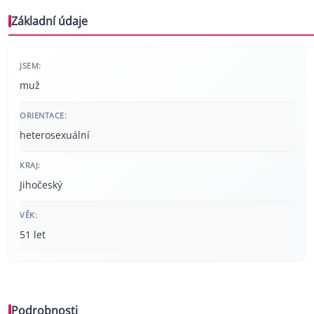
Základní údaje
JSEM:
muž
ORIENTACE:
heterosexuální
KRAJ:
Jihočeský
VĚK:
51 let
Podrobnosti