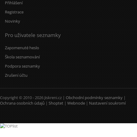
Přihlášení
Registrace
Novinky
Pro uživatele seznamky
Zapomenuté heslo
Škola seznamování
Podpora seznamky
Zrušení účtu
Copyright © 2010 - 2026 Jiskreni.cz |
Obchodní podmínky seznamky
|
Ochrana osobních údajů
|
Shoptet
|
Webnode
|
Nastavení soukromí