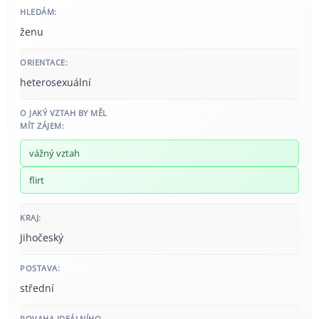
HLEDÁM:
ženu
ORIENTACE:
heterosexuální
O JAKÝ VZTAH BY MĚL
MÍT ZÁJEM:
vážný vztah
flirt
KRAJ:
Jihočeský
POSTAVA:
střední
POVAHA IDEÁLNÍHO