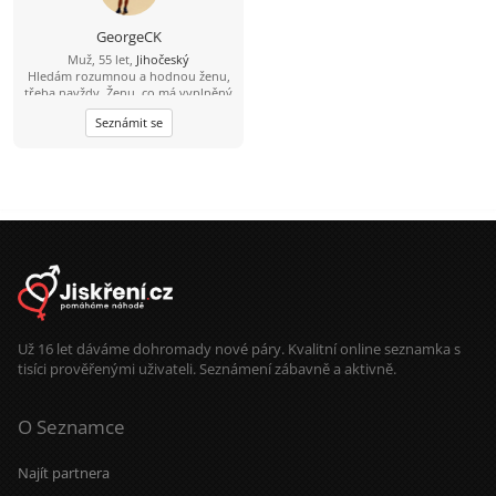
GeorgeCK
Muž, 55 let,
Jihočeský
Hledám rozumnou a hodnou ženu,
třeba navždy. Ženu, co má vyplněný
celý profil. I negativní odpověď je
Seznámit se
lepší než fucking mlčení.
Už 16 let dáváme dohromady nové páry. Kvalitní online seznamka s
tisíci prověřenými uživateli. Seznámení zábavně a aktivně.
O Seznamce
Najít partnera