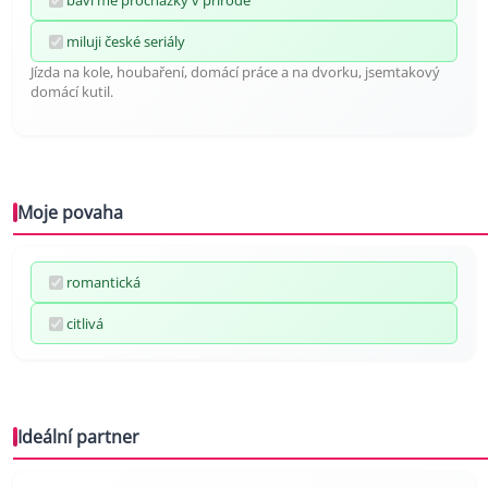
baví mě procházky v přírodě
miluji české seriály
Jízda na kole, houbaření, domácí práce a na dvorku, jsemtakový
domácí kutil.
Moje povaha
romantická
citlivá
Ideální partner