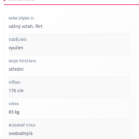
MÁM ZÁJEM O:
vážný vztah, flirt
VZDĚLÁNÍ:
vyučen
MOJE POSTAVA:
střední
VÝŠKA:
176 cm
VÁHA:
83 kg
RODINNÝ STAV:
svobodný/á