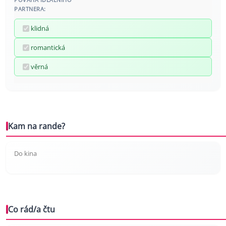
PARTNERA:
klidná
romantická
věrná
Kam na rande?
Do kina
Co rád/a čtu