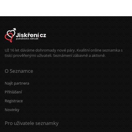
Už 16 let dáváme dohromady nové páry. Kvalitní online seznamka s
tisíci prověřenými uživateli. Seznámení zábavně a aktivně.
O Seznamce
Najít partnera
Přihlášení
Registrace
Novinky
Pro uživatele seznamky