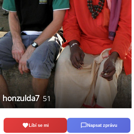
honzulda7
51
Líbí se mi
Napsat zprávu