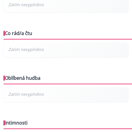
Co rád/a čtu
Oblíbená hudba
Intimnosti