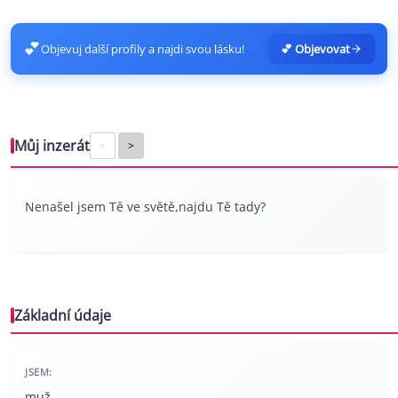
💕
Objevuj další profily a najdi svou lásku!
💕 Objevovat
Můj inzerát
<
>
Nenašel jsem Tě ve světě,najdu Tě tady?
Základní údaje
JSEM:
muž