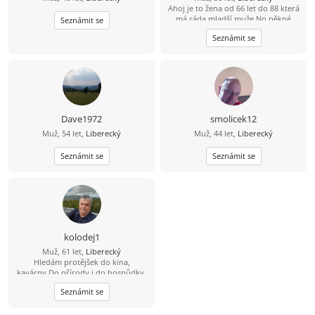
Ahoj je to žena od 66 let do 88 která
má ráda mladší muže No pěkné
Seznámit se
přátelství kamarádství férově a která
Seznámit se
se chce ještě a touží se spojovat v
jedno tělo mně je 56 nejlépe
Jablonec a okolí blízké
Dave1972
smolicek12
Muž, 54 let,
Liberecký
Muž, 44 let,
Liberecký
Seznámit se
Seznámit se
kolodej1
Muž, 61 let,
Liberecký
Hledám protějšek do kina,
kavárny.Do přírody i do hospůdky.
Možná i víc. Jsem bezkonfliktní
Seznámit se
pohodář.ppeckaseznam