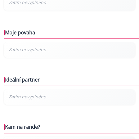
Moje povaha
Ideální partner
Kam na rande?