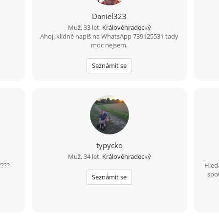
Daniel323
Muž, 33 let,
Královéhradecký
Ahoj, klidně napiš na WhatsApp 739125531 tady
moc nejsem.
Seznámit se
typycko
Muž, 34 let,
Královéhradecký
????
Hled
spor
Seznámit se