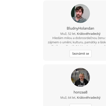
BludnyHolandan
Muž, 52 let,
Královéhradecký
Hledám milou a dobrosrdečnou ženu 
zájmem o umění, kulturu, památky a lásk
zvířatům a přírodě. Rád bych s takovou 
spoluprožíval hezké chvíle a vzájemně
Seznámit se
podporoval.
honzaa8
Muž, 64 let,
Královéhradecký