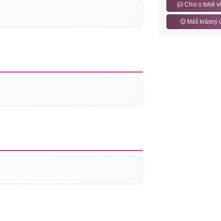
Chci o tobě v
Máš krásný 