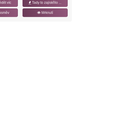
ědět víc
Tady to zajiskřilo ...
úsměv
Mrknutí