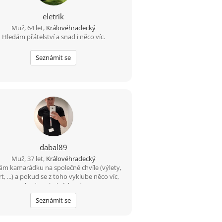
eletrik
Muž, 64 let,
Královéhradecký
Hledám přátelství a snad i něco víc.
Seznámit se
dabal89
Muž, 37 let,
Královéhradecký
ám kamarádku na společné chvíle (výlety,
t, ...) a pokud se z toho vyklube něco víc,
budu velmi rád ... :-)
Seznámit se