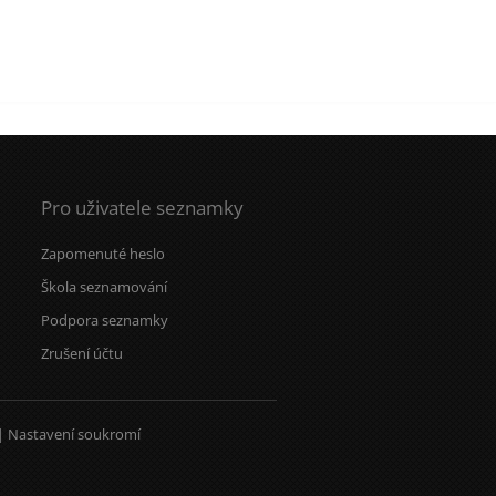
Pro uživatele seznamky
Zapomenuté heslo
Škola seznamování
Podpora seznamky
Zrušení účtu
|
Nastavení soukromí