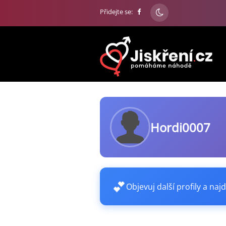
Přidejte se:
Hordi0007
💕
Objevuj další profily a najd