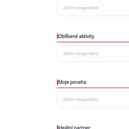
Oblíbené aktivity
Moje povaha
Ideální partner