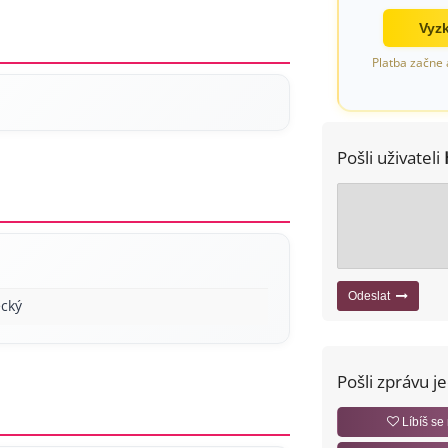
Vyzk
Platba začne 
Pošli uživateli
Odeslat
cký
Pošli zprávu j
Líbíš se