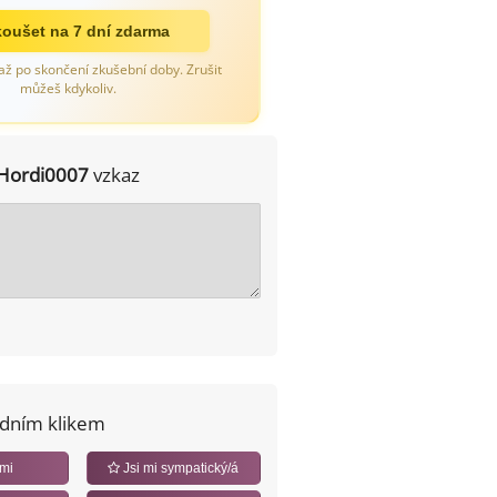
oušet na 7 dní zdarma
až po skončení zkušební doby. Zrušit
můžeš kdykoliv.
Hordi0007
vzkaz
edním klikem
 mi
Jsi mi sympatický/á