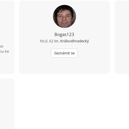
Bogas123
Muž, 62 let,
Královéhradecký
se
ou ke
Seznámit se
ženou
 se