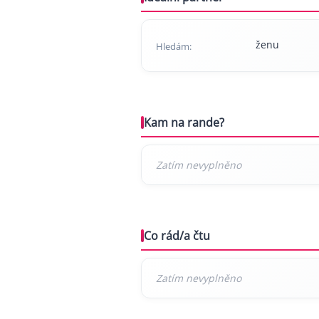
ženu
Hledám:
Kam na rande?
Co rád/a čtu