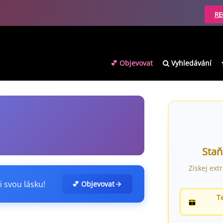
RE
💕 Objevovat
Vyhledávání
Staň
Získej ext
i svou lásku!
💕 Objevovat
T