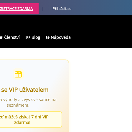
GISTRACE ZDARMA
|
Přihlásit se
Členství
Blog
Nápověda
 se VIP uživatelem
ra výhody a zvýš své šance na
seznámení.
eď můžeš získat 7 dní VIP
zdarma!