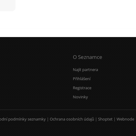
O Seznamce
Najít partnera
Přihlášení
Registrace
Novinky
odní podmínky seznamky
|
Ochrana osobních údajů
|
Shoptet
|
Webnode