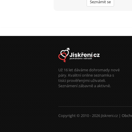
Seznámit se
Už 16 let dáváme dohromady nové
páry. Kvalitní online seznamka s
tisíci prověřenými uživateli.
Seznámení zábavně a aktivně.
Copyright © 2010 - 2026 Jiskreni.cz |
Obch