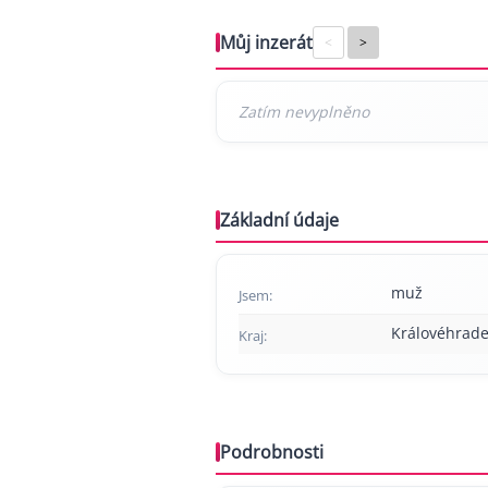
Můj inzerát
<
>
Základní údaje
muž
Jsem:
Královéhrade
Kraj:
Podrobnosti