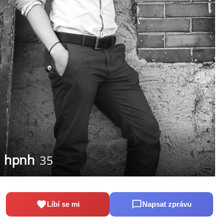
hpnh
35
Líbí se mi
Napsat zprávu