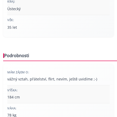
KRAJ:
Ústecký
VĚK:
35 let
Podrobnosti
MÁM ZÁJEM O:
vážný vztah, přátelství, flirt, nevím, ještě uvidíme ;-)
VÝŠKA:
184 cm
VÁHA:
78 kg