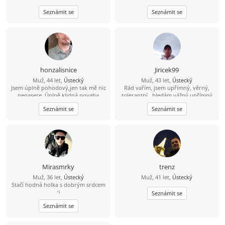
kamarádku na seznámení s vidinou
vytvářet. V bytě me moc nenajdeš,
Seznámit se
Seznámit se
vážného vztahu po nějakém čase.
protože trávím čas v přírodě na
Živim se jako technik měření
houbách, na rybách... Hledám tu
regulace v nemocnici, mám rád
ideálně partnerku do života, kdo ví
cestovaní, po ČR i zahraničí, plavání,
kam nás to zavede ????
auta, IT - stavba počítačů a celkově
nové technologie.
honzalisnice
Jiricek99
Muž, 44 let,
Ústecký
Muž, 43 let,
Ústecký
Jsem úplně pohodový,jen tak mě nic
Rád vařím, jsem upřímný, věrný,
nenasere. Úplně klidná povaha
tolerantní , hledám vážný upřímný
vztah, můj kontakt je
Seznámit se
Seznámit se
704/538857,snad není můj
hendikepek problém se znovu
seznámit, rád vařím, pracují, jsem
věrný, upřímný, tolerantní, mám rád
procházky,hudbu, můj kontakt je
pospajiri33@seznam.cz
nemám VIP
účet budu rád když mi napíšeš
Mirasmrky
trenz
Muž, 36 let,
Ústecký
Muž, 41 let,
Ústecký
Stačí hodná holka s dobrým srdcem
:)
Seznámit se
Seznámit se