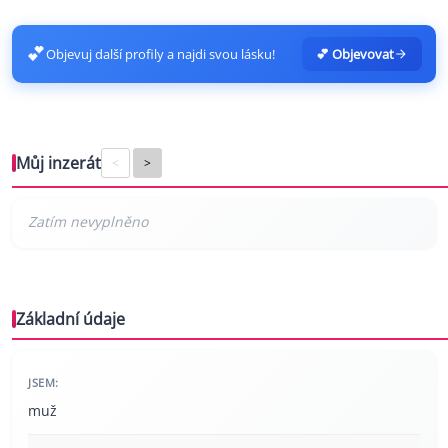
💕
Objevuj další profily a najdi svou lásku!
💕 Objevovat
Můj inzerát
<
>
Základní údaje
JSEM:
muž