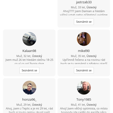
jastrzab33
Muž, 33 let,
Ústecký
Ahoj???? jsem Damian a hledám
vážný vztah nebo přátelství uvidíme
k čemu nás to doprovodí ???? jsem
Seznámit se
veselý a vtipný týpek ???? občas s
nutkou černého humoru ???? rád
poznám tuhle cestu nějakou
zajímavou ženu ????
Kalaan98
mikel90
Muž, 32 let,
Ústecký
Muž, 35 let,
Ústecký
Jsem muž 26 let hledám slečnu 18-25
Upřímně řečeno a na rovinu rád
co ví co od života chce
bych se tu seznámil s nějakou starší
ženou která by měla zájem o někoho
Seznámit se
Seznámit se
mladšího například mého věku a
mám i rodinu děti tak by to nevadilo
honza96_
Tony1985
Muž, 29 let,
Ústecký
Muž, 41 let,
Ústecký
Ahoj, jsem z Teplic a je mi 29 let, rád
Ahoj! Jsem věčný optimista, co místo
bych si touto cestou zkusil najít
hospody jde raději do garáže něco