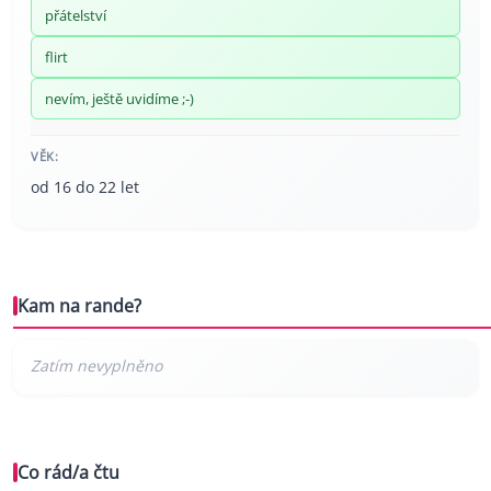
přátelství
flirt
nevím, ještě uvidíme ;-)
VĚK:
od 16 do 22 let
Kam na rande?
Co rád/a čtu