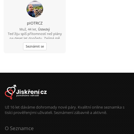
pIOTRCZ
Muž, 44 let,
Ústecký
Teď žiju spíš přítomností než plány
na deset let dopředu. Zajímá mě
chemie, autenticita a pohoda mezi
Seznámit se
dvěma lidmi. Bez her, bez přetvářky.
Už 16 let dáváme dohromady nové páry. Kvalitní online seznamka s
tisíci prověřenými uživateli. Seznámení zábavně a aktivně.
O Seznamce