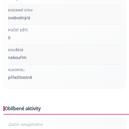
RODINNÝ STAV:
svobodný/á
POČET DĚTÍ:
0
KOUŘENÍ:
nekouřím
ALKOHOL:
příležitostně
Oblíbené aktivity