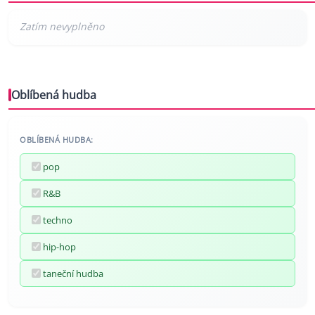
Oblíbená hudba
OBLÍBENÁ HUDBA:
pop
R&B
techno
hip-hop
taneční hudba