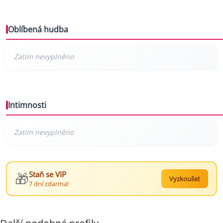
Oblíbená hudba
Intimnosti
🎁
Staň se VIP
Vyzkoušet
7 dní zdarma!