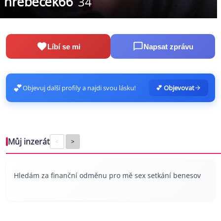
hrebecek66
34
Líbí se mi
Napsat zprávu
💕
Objevuj další profily a najdi svou lásku!
💕 Objevovat
Můj inzerát
<
>
Hledám za finanční odměnu pro mě sex setkání benesov