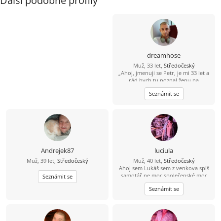
Další podobné profily
dreamhose
Muž, 33 let,
Středočeský
„Ahoj, jmenuji se Petr, je mi 33 let a
rád bych tu poznal ženu na
přátelství. Nehledám nic intimního,
Seznámit se
spíš někoho, s kým si člověk sedne a
může normálně trávit čas – zajít na
kávu, jít na procházku, projet se na
kole nebo občas vyrazit na výlet.
Prostě obyčejné, klidné přátelství a
společné chvíle bez tlaku na cokoliv
víc. Bylo by fajn potkat někoho, s
kým si člověk rozumí a čas s ním je
Andrejek87
luciula
přirozený a příjemný klidně napiš na
Muž, 39 let,
Středočeský
Muž, 40 let,
Středočeský
WhatsApp nebo sms 777 308 050
Ahoj sem Lukáš sem z venkova spíš
samotář ne moc společenské moc
Seznámit se
toho ne namvuvim zato pozorný
Seznámit se
vnímaví posluchač sem řemeslník
zedník tesař klempíř pokrývač. Moc
rád bych našel kámošku na volny
čas na blbnutí na mazlení líbání
všelijaké erotické hrátky a sex