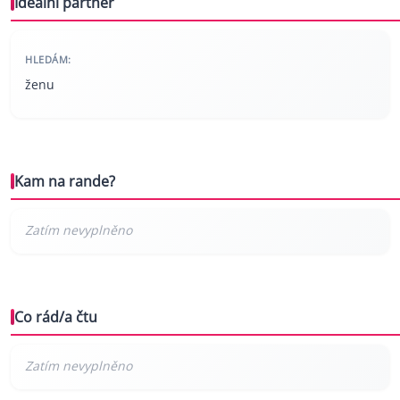
Ideální partner
HLEDÁM:
ženu
Kam na rande?
Co rád/a čtu