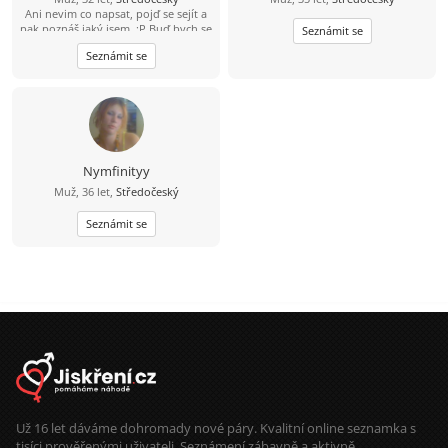
Ani nevim co napsat, pojď se sejít a
pak poznáš jaký jsem. :P Buď bych se
Seznámit se
tu moc vychvaloval nebo ponižoval
Seznámit se
;)
Nymfinityy
Muž, 36 let,
Středočeský
Seznámit se
Už 16 let dáváme dohromady nové páry. Kvalitní online seznamka s
tisíci prověřenými uživateli. Seznámení zábavně a aktivně.