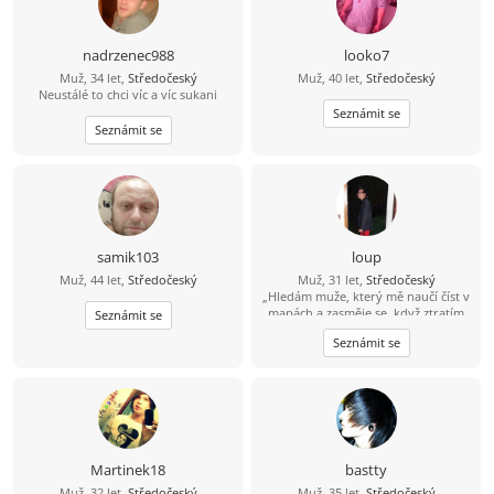
nemám rád když se uspokojime a
hned se obléci rozloučit se a zmizet
radči se po valím ještě udýchaní a
nadrzenec988
looko7
spocena naše těla za pletená do sebe
Muž, 34 let,
Středočeský
Muž, 40 let,
Středočeský
a zrušovat se pohyby těl
Neustálé to chci víc a víc sukani
Seznámit se
Seznámit se
samik103
loup
Muž, 44 let,
Středočeský
Muž, 31 let,
Středočeský
„Hledám muže, který mě naučí číst v
mapách a zasměje se, když ztratím
Seznámit se
směr. Na oplátku naučím jak milovat
Seznámit se
a přitom neztratit sam sebe.
Martinek18
bastty
Muž, 32 let,
Středočeský
Muž, 35 let,
Středočeský