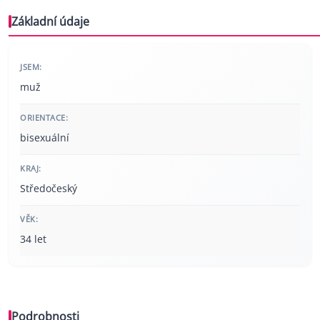
Základní údaje
JSEM:
muž
ORIENTACE:
bisexuální
KRAJ:
Středočeský
VĚK:
34 let
Podrobnosti