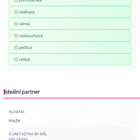
pohodářská
obětavá
věrná
naslouchavá
pečlivá
citlivá
Ideální partner
HLEDÁM:
muže
O JAKÝ VZTAH BY MĚL
MÍT ZÁJEM: