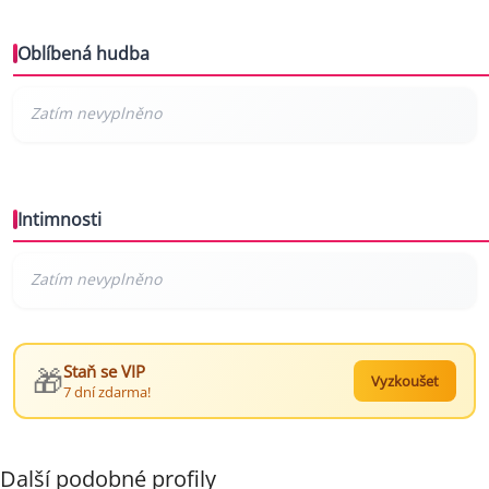
Oblíbená hudba
Intimnosti
🎁
Staň se VIP
Vyzkoušet
7 dní zdarma!
Další podobné profily