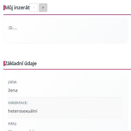
Můj inzerát
<
>
:D....
Základní údaje
JSEM:
žena
ORIENTACE:
heterosexuální
KRAJ: