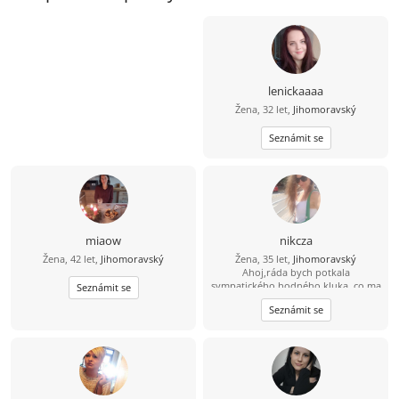
lenickaaaa
Žena, 32 let,
Jihomoravský
Seznámit se
miaow
nikcza
Žena, 42 let,
Jihomoravský
Žena, 35 let,
Jihomoravský
Ahoj,ráda bych potkala
sympatického,hodného kluka, co ma
Seznámit se
rád zvířátka, s úsměvem na rtech,
Seznámit se
otevřeným srdcem a myslí to
vážně..:)