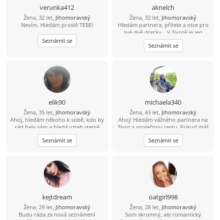
verunka412
aknelch
Žena, 32 let,
Jihomoravský
Žena, 32 let,
Jihomoravský
Nevím. Hledám prostě TEBE!
Hledám partnera, přítele a otce pro
své dvě dcerky. „V životě je jen
jedno štěstí – milovat a být milován.“
Seznámit se
Seznámit se
Jsem obyčejná holka z vesnice, půl
života žiju ve městě. Mám ráda
přírodu, vaření i poctivou práci.
Hledám chlapa, který ví, co chce,
touží po rodině a má srdce pro děti.
Pomůžeš mi najít tu správnou cestu
? A najdeš nás v Brně.
elik90
michaela340
Žena, 35 let,
Jihomoravský
Žena, 43 let,
Jihomoravský
Ahoj, hledám někoho k sobě, kdo by
Ahoj! Hledám vážného partnera na
rád bely sám a hledá vztah stejně
život a společnou cestu. Pokud máš
jako já.
zájem, dej mi svůj е-mаil – je to
Seznámit se
Seznámit se
jednoduché a zdarma. Těším se na
kontakt!
kejtdream
oatgirl998
Žena, 29 let,
Jihomoravský
Žena, 28 let,
Jihomoravský
Budu ráda za nová seznámení
Som skromný, ale romantický