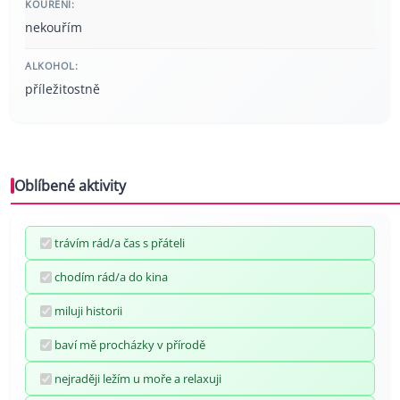
KOUŘENÍ:
nekouřím
ALKOHOL:
příležitostně
Oblíbené aktivity
trávím rád/a čas s přáteli
chodím rád/a do kina
miluji historii
baví mě procházky v přírodě
nejraději ležím u moře a relaxuji