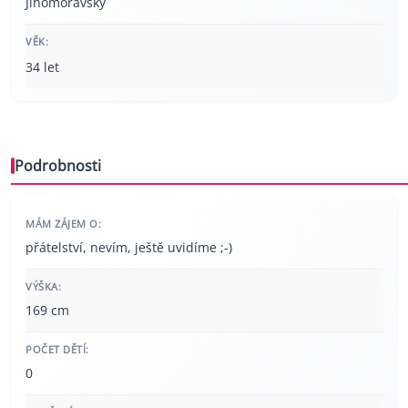
Jihomoravský
VĚK:
34 let
Podrobnosti
MÁM ZÁJEM O:
přátelství, nevím, ještě uvidíme ;-)
VÝŠKA:
169 cm
POČET DĚTÍ:
0