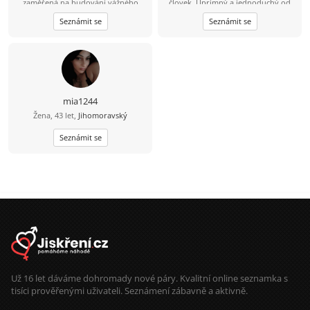
zaměřená na budování vážného
človek. Úprimný a jednoduchý od
vztahu. Napiš, pokud tě to zajímá.
prírody. Naozaj milujem pravdu a
Seznámit se
Seznámit se
Ráda zjistím, co by mezi námi mohlo
žijem podľa nej. Medzi moje záľuby
vzniknout.
patrí dobrodružstvo,
záhradkárčenie, vedenie domácnosti
a varenie. Rovnako rád počúvam
hudbu, ktorá sa mení podľa môjho
štýlu. Nenávidím klamstvá a ľudí,
ktorí sa do nich zapájajú.
Každopádne, mám vám o sebe ešte
mia1244
veľa čo povedať, ale najprv sa
Žena, 43 let,
Jihomoravský
stretnime.
Seznámit se
Už 16 let dáváme dohromady nové páry. Kvalitní online seznamka s
tisíci prověřenými uživateli. Seznámení zábavně a aktivně.