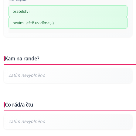
přátelství
nevím, ještě uvidíme ;-)
Kam na rande?
Co rád/a čtu