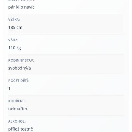
pár kilo navíc'
VÝŠKA:
185 cm
VÁHA:
110 kg
RODINNÝ STAV:
svobodný/á
POČET DĚTÍ:
1
KOUŘENÍ:
nekouřím
ALKOHOL:
příležitostně