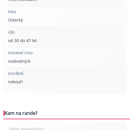
KRAJ:
Ústecký
VĚK:
od 30 do 47 let
RODINNÝ STAV:
svobodný/á
KOUŘENÍ:
nekouří
Kam na rande?