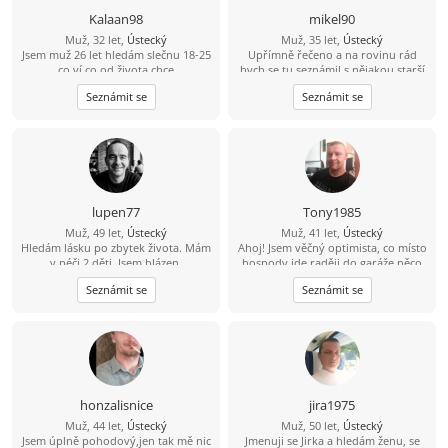
Kalaan98
mikel90
Muž, 32 let,
Ústecký
Muž, 35 let,
Ústecký
Jsem muž 26 let hledám slečnu 18-25
Upřímně řečeno a na rovinu rád
co ví co od života chce
bych se tu seznámil s nějakou starší
ženou která by měla zájem o někoho
Seznámit se
Seznámit se
mladšího například mého věku a
mám i rodinu děti tak by to nevadilo
lupen77
Tony1985
Muž, 49 let,
Ústecký
Muž, 41 let,
Ústecký
Hledám lásku po zbytek života. Mám
Ahoj! Jsem věčný optimista, co místo
v péči 2 děti. Jsem blázen.
hospody jde raději do garáže něco
vytvářet. V bytě me moc nenajdeš,
Seznámit se
Seznámit se
protože trávím čas v přírodě na
houbách, na rybách... Hledám tu
ideálně partnerku do života, kdo ví
kam nás to zavede ????
honzalisnice
jira1975
Muž, 44 let,
Ústecký
Muž, 50 let,
Ústecký
Jsem úplně pohodový,jen tak mě nic
Jmenuji se Jirka a hledám ženu, se