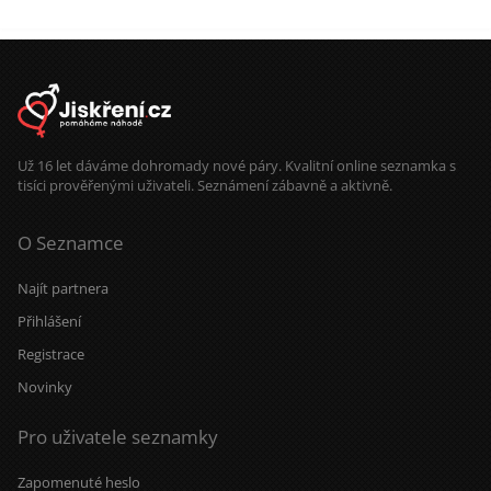
Už 16 let dáváme dohromady nové páry. Kvalitní online seznamka s
tisíci prověřenými uživateli. Seznámení zábavně a aktivně.
O Seznamce
Najít partnera
Přihlášení
Registrace
Novinky
Pro uživatele seznamky
Zapomenuté heslo