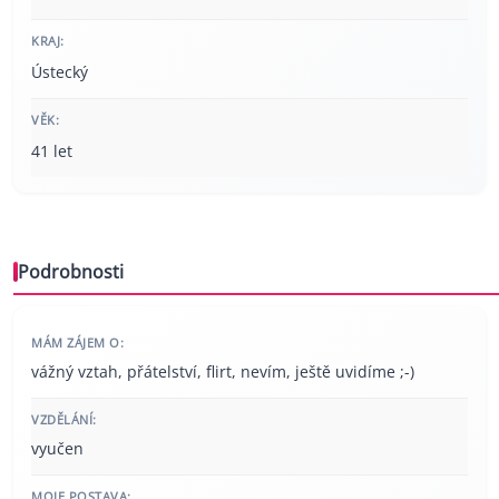
KRAJ:
Ústecký
VĚK:
41 let
Podrobnosti
MÁM ZÁJEM O:
vážný vztah, přátelství, flirt, nevím, ještě uvidíme ;-)
VZDĚLÁNÍ:
vyučen
MOJE POSTAVA: