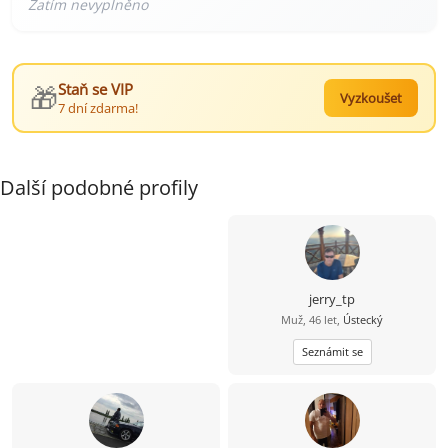
🎁
Staň se VIP
Vyzkoušet
7 dní zdarma!
Další podobné profily
jerry_tp
Muž, 46 let,
Ústecký
Seznámit se