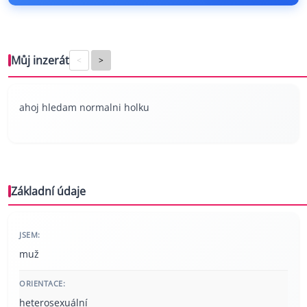
Můj inzerát
<
>
ahoj hledam normalni holku
Základní údaje
JSEM:
muž
ORIENTACE:
heterosexuální