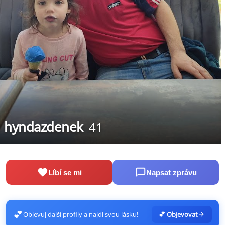
hyndazdenek
41
Líbí se mi
Napsat zprávu
💕
Objevuj další profily a najdi svou lásku!
💕 Objevovat