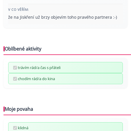
V CO VĚŘÍM:
že na Jiskření už brzy objevím toho pravého partnera :-)
Oblíbené aktivity
trávím rád/a čas s přáteli
chodím rád/a do kina
Moje povaha
klidná