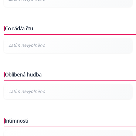
Co rád/a čtu
Oblíbená hudba
Intimnosti