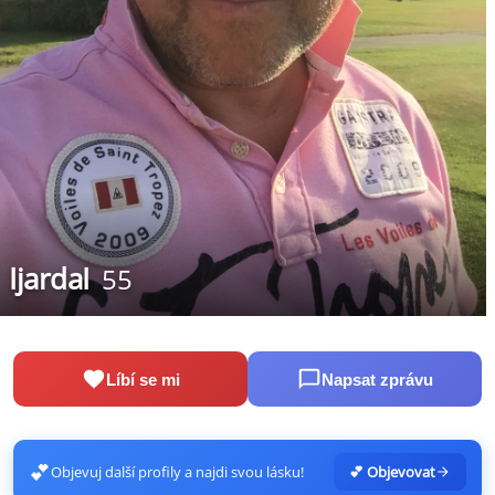
IjardaI
55
Líbí se mi
Napsat zprávu
💕
Objevuj další profily a najdi svou lásku!
💕 Objevovat