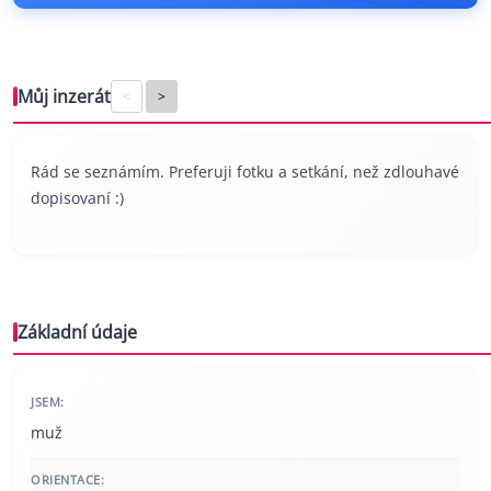
Můj inzerát
<
>
Rád se seznámím. Preferuji fotku a setkání, než zdlouhavé
dopisovaní :)
Základní údaje
JSEM:
muž
ORIENTACE: