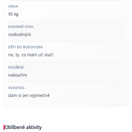
VÁHA:
95 kg
RODINNÝ STAV:
svobodný/á
DĚTI DO BUDOUCNA:
ne, ty, co mám už stačí
KOUŘENÍ:
nekouřím
ALKOHOL:
dám si jen výjimečně
Oblíbené aktivity