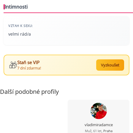
Intimnosti
VZTAH K SEXU:
velmi rád/a
🎁
Staň se VIP
Vyzkoušet
7 dní zdarma!
Další podobné profily
vladimiradamce
Muž, 61 let,
Praha