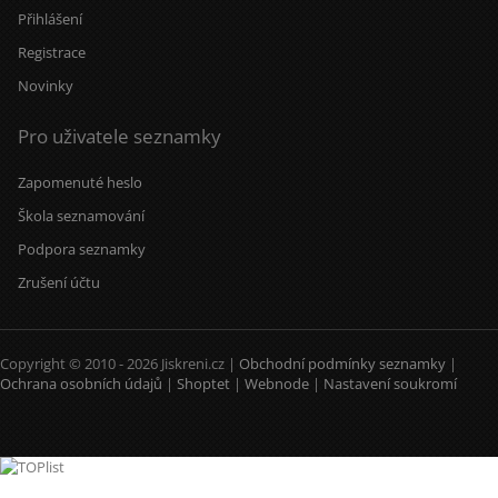
Přihlášení
Registrace
Novinky
Pro uživatele seznamky
Zapomenuté heslo
Škola seznamování
Podpora seznamky
Zrušení účtu
Copyright © 2010 - 2026 Jiskreni.cz |
Obchodní podmínky seznamky
|
Ochrana osobních údajů
|
Shoptet
|
Webnode
|
Nastavení soukromí