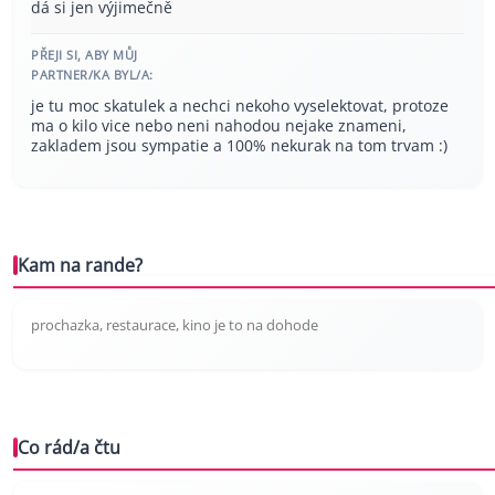
dá si jen výjimečně
PŘEJI SI, ABY MŮJ
PARTNER/KA BYL/A:
je tu moc skatulek a nechci nekoho vyselektovat, protoze
ma o kilo vice nebo neni nahodou nejake znameni,
zakladem jsou sympatie a 100% nekurak na tom trvam :)
Kam na rande?
prochazka, restaurace, kino je to na dohode
Co rád/a čtu