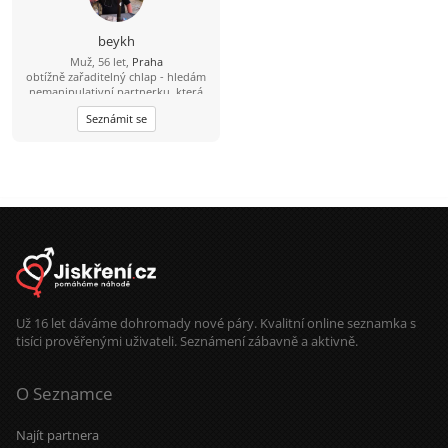
konečně vyberu, kým chci být. A
nebo taky ne. Blíženci nemusí. :-)
beykh
Muž, 56 let,
Praha
obtížně zařaditelný chlap - hledám
nemanipulativní partnerku, která
nenosí masky, netahá za sebou stíny
Seznámit se
a nemá zálibu v dramatech.... Je
taková? je jich málo, pro takovou si
rád dojedu kamkoliv....
Už 16 let dáváme dohromady nové páry. Kvalitní online seznamka s
tisíci prověřenými uživateli. Seznámení zábavně a aktivně.
O Seznamce
Najít partnera