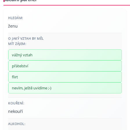
HLEDÁM:
ženu
O JAKÝ VZTAH BY MĚL
MÍT ZÁJEM:
vážný vztah
přátelství
flirt
nevím, ještě uvidíme ;-)
KOUŘENÍ:
nekouří
ALKOHOL: