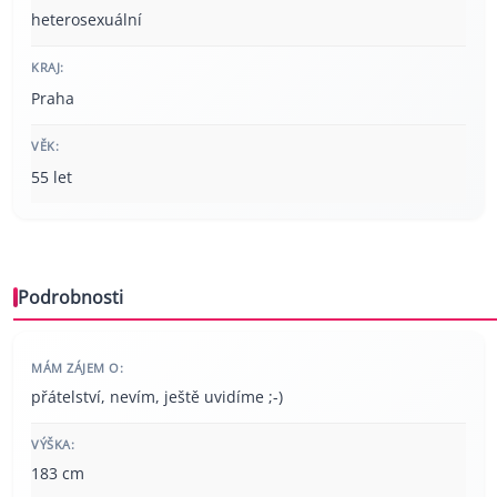
heterosexuální
KRAJ:
Praha
VĚK:
55 let
Podrobnosti
MÁM ZÁJEM O:
přátelství, nevím, ještě uvidíme ;-)
VÝŠKA:
183 cm