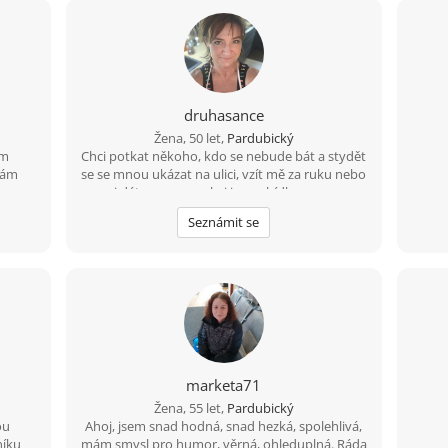
druhasance
Žena, 50 let,
Pardubický
ám
Chci potkat někoho, kdo se nebude bát a stydět
dám
se se mnou ukázat na ulici, vzít mě za ruku nebo
mi dát pusu…..nechci jen nabídky sexu za
zavřenými dveřmi
Seznámit se
marketa71
Žena, 55 let,
Pardubický
ou
Ahoj, jsem snad hodná, snad hezká, spolehlivá,
níku
mám smysl pro humor, věrná, ohleduplná. Ráda