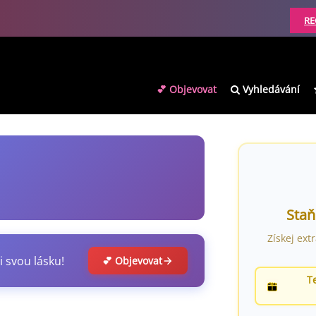
RE
💕 Objevovat
Vyhledávání
Staň
Získej ext
i svou lásku!
💕 Objevovat
T