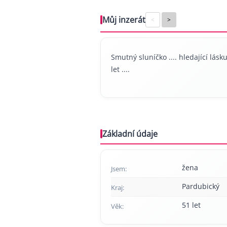
Můj inzerát
<
>
Smutný sluníčko .... hledající lásku
let ....
Základní údaje
žena
Jsem:
Pardubický
Kraj:
51 let
Věk: