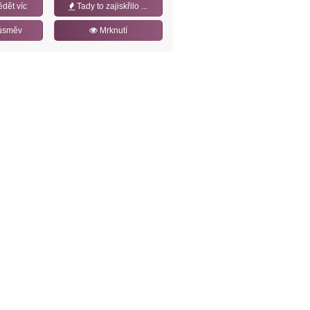
ědět víc
Tady to zajiskřilo ...
úsměv
Mrknutí