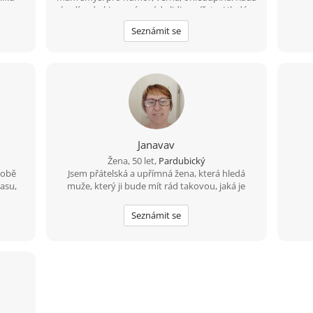
chodím do kina, mám ráda lidi a zvířata. Hledám
hodného, spolehlivého muže se smyslem pro
Seznámit se
humor a pro hezký život.
Janavav
Žena, 50 let,
Pardubický
sobě
Jsem přátelská a upřímná žena, která hledá
asu,
muže, který ji bude mít rád takovou, jaká je
Seznámit se