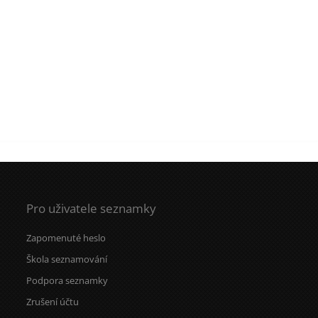
Pro uživatele seznamky
Zapomenuté heslo
Škola seznamování
Podpora seznamky
Zrušení účtu