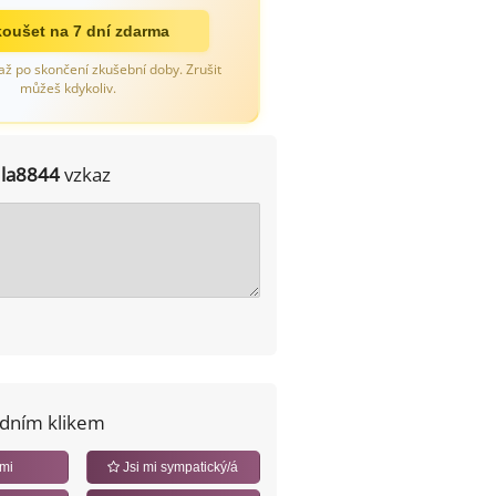
oušet na 7 dní zdarma
až po skončení zkušební doby. Zrušit
můžeš kdykoliv.
Ila8844
vzkaz
edním klikem
 mi
Jsi mi sympatický/á