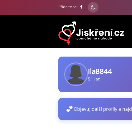
Přidejte se:
Ila8844
51 let
💕
Objevuj další profily a najd