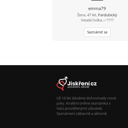
emma79
Žena, 47 let,
Pardubický
Veselá holka..✅????
Seznámit se
Už 16 let dáváme dohromady nové
páry. Kvalitní online seznamka s
tisíci prověřenými uživateli.
Seznámení zábavně a aktivně.