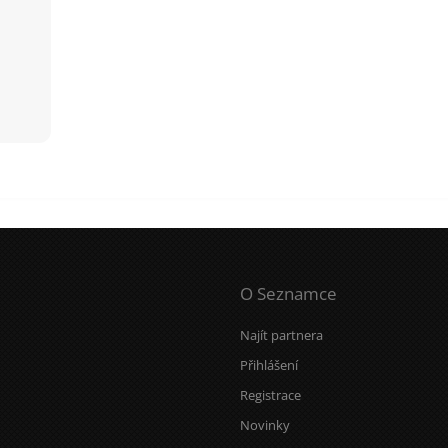
O Seznamce
Najít partnera
Přihlášení
Registrace
Novinky