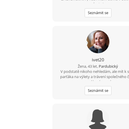
dost :-)
Seznámit se
ivet20
Žena, 43 let,
Pardubický
V podstatě nikoho nehledám, ale mít k 
parťáka na výlety a trávení společného č
není k zahození.
Seznámit se