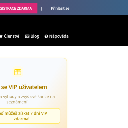
GISTRACE ZDARMA
|
Přihlásit se
Členství
Blog
Nápověda
 se VIP uživatelem
ra výhody a zvýš své šance na
seznámení.
eď můžeš získat 7 dní VIP
zdarma!