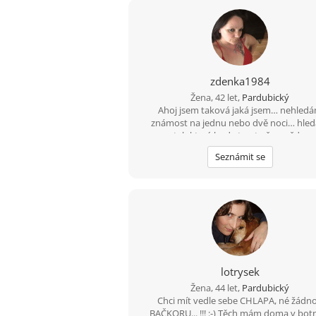
zdenka1984
Žena, 42 let,
Pardubický
Ahoj jsem taková jaká jsem… nehled
známost na jednu nebo dvě noci… hle
vztah který bude trvat už na vždy ❤️
Seznámit se
lotrysek
Žena, 44 let,
Pardubický
Chci mít vedle sebe CHLAPA, né žádn
BAČKORU... !!! :-) Těch mám doma v bot