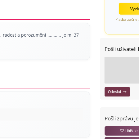
Vyzk
Platba začne 
, radost a porozumění ........... je mi 37
Pošli uživateli
Odeslat
Pošli zprávu j
Líbíš se