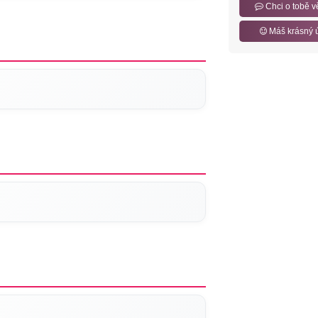
Chci o tobě v
Máš krásný 