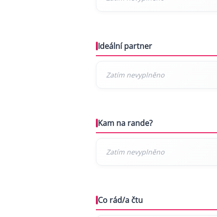
Ideální partner
Kam na rande?
Co rád/a čtu