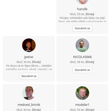
hanzlik
Muž, 55 let,
Zlínský
Ahojte, nehledám zde lásku na celý
život, ale spíše vášeň a chuť trochu si
ještě užít sexu. Nabízím diskrétnost,
Seznámit se
serióznost, mobilitu a hlavně velkou
chuť. Pokud jsi na tom podobně,
můžeme se zkusit seznámit.
jpetas
NICOLAS666
Muž, 56 let,
Zlínský
Muž, 58 let,
Zlínský
Ve dvou se to lépe táhne.....hledám
parťačku na hory, ebajk, plavání, na
Seznámit se
fajn zážitky i běžné dny. Holku s
Seznámit se
kterým mi bude fajn. Pokud tě můj
profil zaujal... šest nula osm šest
jedna pet čtyři devět nula
medved_brtnik
modelar1
Muž, 60 let,
Zlínský
Muž, 55 let,
Zlínský