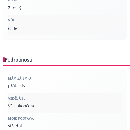
Zlínský
VĚK:
63 let
Podrobnosti
MÁM ZÁJEM O:
přátelství
VZDĚLÁNÍ:
VŠ - ukončeno
MOJE POSTAVA:
střední