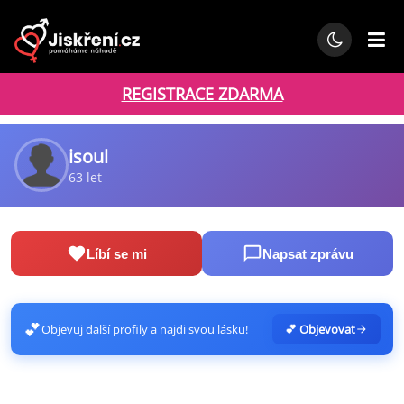
REGISTRACE ZDARMA
isoul
63 let
Líbí se mi
Napsat zprávu
💕
Objevuj další profily a najdi svou lásku!
💕 Objevovat