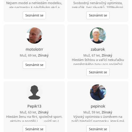
Nejsem model a nehledám modelku,
Svobodný nenáročný optimista,
ale partnerku k návštěvám akcí a
nekuřák, bez závazků, 100%věrný,
vycházkám do přírody. Ostatním
který jíž chce mít svou rodinu, hledá
Seznámit se
Seznámit se
věcem se nebráním, ale záleží na
ženu stejných vlastností.
vzájemné přitažlivosti.
Najdu???...Napiš mi.... To by člověk
neřekl, jak je těžké tady najít jednu
jedinou nekuřačku, ideálně bez
závazků, max.1. Jsou zde pěkné milé
inzeráty, ale nevyplněné profily???
Profilům bez fotky moc nevěřím..
motolotrr
zabarok
Muž, 69 let,
Zlínský
Muž, 67 let,
Zlínský
Hledám štíhlou a vařící nekuřačku
neměstského typu pro společný
Seznámit se
život.
Seznámit se
Pepik13
pepinok
Muž, 63 let,
Zlínský
Muž, 59 let,
Zlínský
Hledám ženu na flirt, společné sport.
Výsoký optimista s úsměvem na
aktivity a později i ..... uvídí se:-)
tváři hledající partnerku, která má
aspoň trochu podobné zájmy.
Seznámit se
Seznámit se