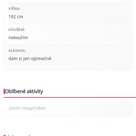
VÝŠKA:
192 cm
KOUŘENÍ:
nekouřím
ALKOHOL:
dám si jen výjimečně
Oblíbené aktivity