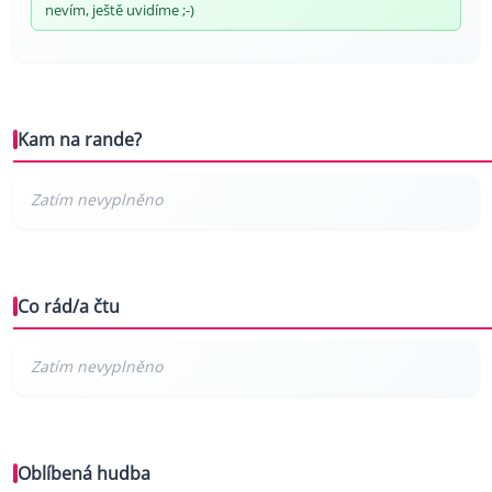
nevím, ještě uvidíme ;-)
Kam na rande?
Co rád/a čtu
Oblíbená hudba