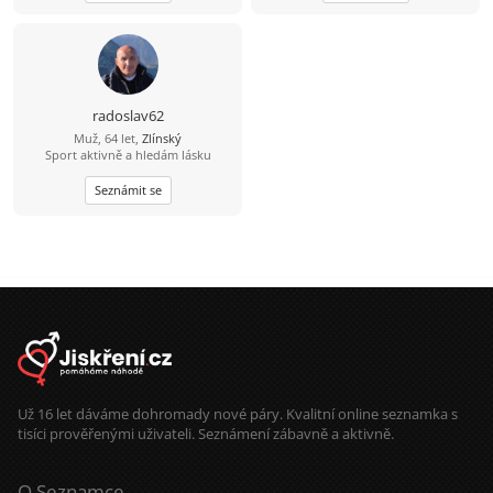
radoslav62
Muž, 64 let,
Zlínský
Sport aktivně a hledám lásku
Seznámit se
Už 16 let dáváme dohromady nové páry. Kvalitní online seznamka s
tisíci prověřenými uživateli. Seznámení zábavně a aktivně.
O Seznamce