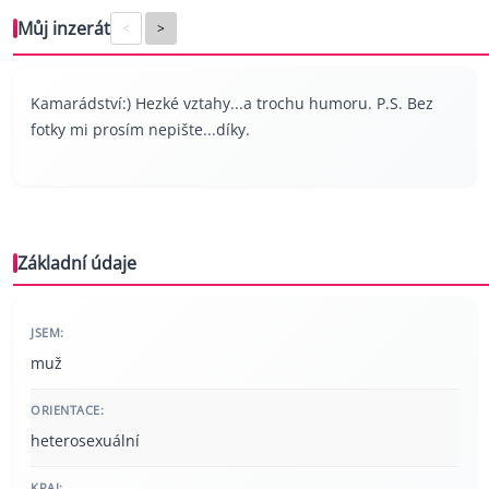
Můj inzerát
<
>
Kamarádství:) Hezké vztahy...a trochu humoru. P.S. Bez
fotky mi prosím nepište...díky.
Základní údaje
JSEM:
muž
ORIENTACE:
heterosexuální
KRAJ: