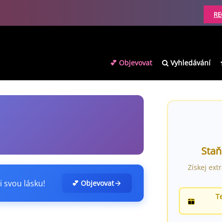
RE
💕 Objevovat
Vyhledávání
Staň
Získej ext
i svou lásku!
💕 Objevovat
T