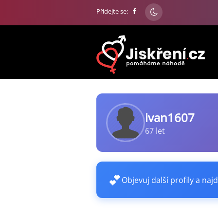
Přidejte se:
ivan1607
67 let
💕
Objevuj další profily a najd