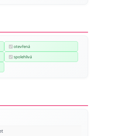
otevřená
spolehlivá
et