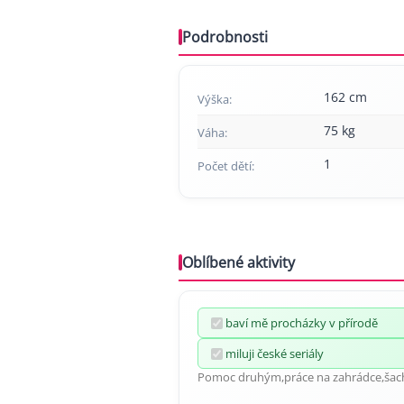
Podrobnosti
162 cm
Výška:
75 kg
Váha:
1
Počet dětí:
Oblíbené aktivity
baví mě procházky v přírodě
miluji české seriály
Pomoc druhým,práce na zahrádce,šac