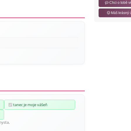
Chci o tobě v
Máš krásný 
tanec je moje vášeň
hysta,