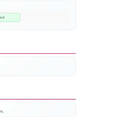
avá
am.