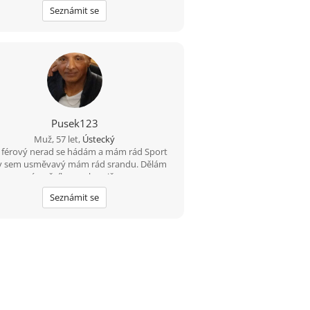
Seznámit se
Pusek123
Muž, 57 let,
Ústecký
férový nerad se hádám a mám rád Sport
ky sem usměvavý mám rád srandu. Dělám
zámečníka na chemičce
Seznámit se