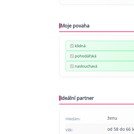
Moje povaha
klidná
pohodářská
naslouchavá
Ideální partner
ženu
Hledám:
od 58 do 66 l
Věk: