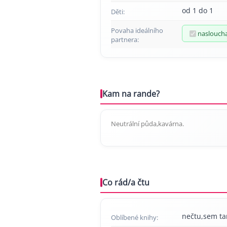
od 1 do 1
Děti:
Povaha ideálního
naslouch
partnera:
Kam na rande?
Neutrální půda,kavárna.
Co rád/a čtu
nečtu,sem t
Oblíbené knihy: