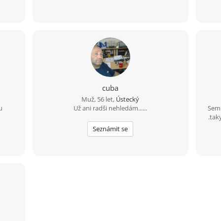
cuba
Muž, 56 let,
Ústecký
u
Už ani radši nehledám......
Sem 
.ta
Seznámit se