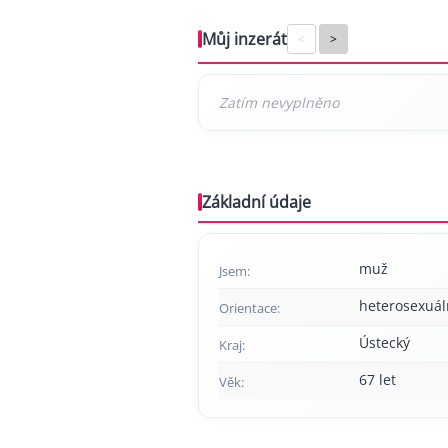
Můj inzerát
<
>
Základní údaje
muž
Jsem:
heterosexuál
Orientace:
Ústecký
Kraj:
67 let
Věk: