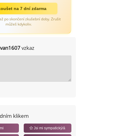
oušet na 7 dní zdarma
až po skončení zkušební doby. Zrušit
můžeš kdykoliv.
ivan1607
vzkaz
edním klikem
 mi
Jsi mi sympatický/á