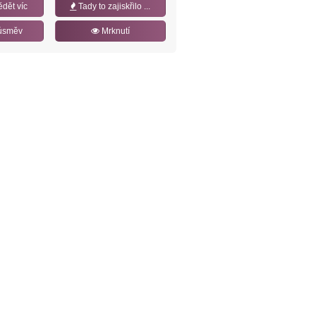
ědět víc
Tady to zajiskřilo ...
úsměv
Mrknutí