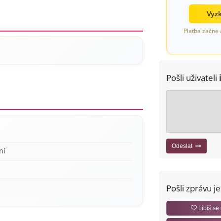
Vyzk
Platba začne 
Pošli uživateli
Odeslat
ní
Pošli zprávu j
Líbíš se