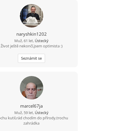
naryshkin1202
Muž, 61 let,
Ústecký
Život ještě nekončí,jsem optimista :)
Seznámit se
marcel67ja
Muž, 59 let,
Ústecký
ochu kutil,rád chodím do přírody,trochu
zahrádka