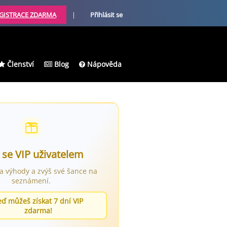
GISTRACE ZDARMA
|
Přihlásit se
Členství
Blog
Nápověda
 se VIP uživatelem
ra výhody a zvýš své šance na
seznámení.
eď můžeš získat 7 dní VIP
zdarma!