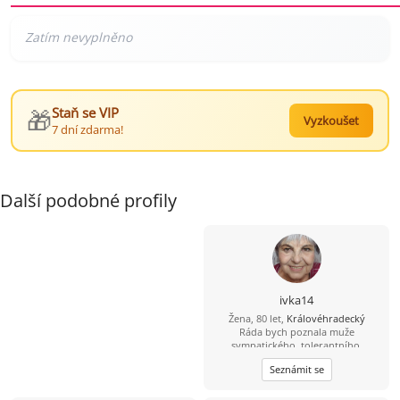
🎁
Staň se VIP
Vyzkoušet
7 dní zdarma!
Další podobné profily
ivka14
Žena, 80 let,
Královéhradecký
Ráda bych poznala muže
sympatického, tolerantního,
spolehlivého, romantika 72-80.
Seznámit se
Výska nad 178, normalní postavy