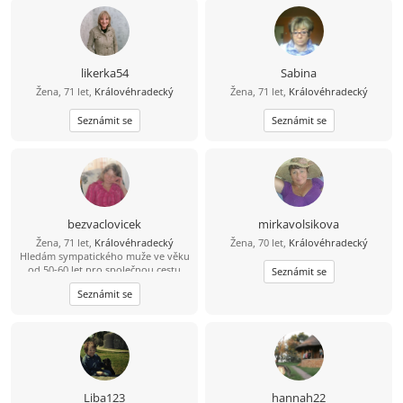
likerka54
Sabina
Žena, 71 let,
Královéhradecký
Žena, 71 let,
Královéhradecký
Seznámit se
Seznámit se
bezvaclovicek
mirkavolsikova
Žena, 71 let,
Královéhradecký
Žena, 70 let,
Královéhradecký
Hledám sympatického muže ve věku
od 50-60 let pro společnou cestu
Seznámit se
životem. Snad tě najdu ... Foto
Seznámit se
vítáno.
Liba123
hannah22