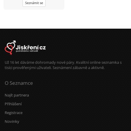
Seznámit se
Už 16 let dáváme dohromady nové páry. Kvalitní online seznamka s
tisíci prověřenými uživateli. Seznámení zábavně a aktivně.
O Seznamce
Najít partnera
Přihlášení
Registrace
Novinky