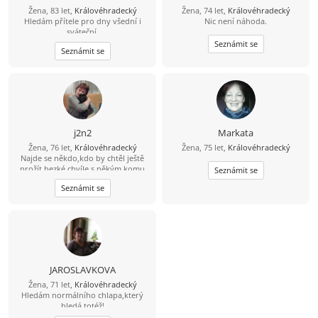
Žena, 83 let,
Královéhradecký
Žena, 74 let,
Královéhradecký
Hledám přítele pro dny všední i
Nic není náhoda.
sváteční.
Seznámit se
Seznámit se
j2n2
Markata
Žena, 76 let,
Královéhradecký
Žena, 75 let,
Královéhradecký
Najde se někdo,kdo by chtěl ještě
prožít hezké chvíle s někým komu
Seznámit se
tyto krásné chvíle také schází
Seznámit se
JAROSLAVKOVA
Žena, 71 let,
Královéhradecký
Hledám normálního chlapa,který
hledá totéž!