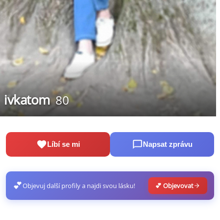
ivkatom
80
Líbí se mi
Napsat zprávu
💕
Objevuj další profily a najdi svou lásku!
💕 Objevovat