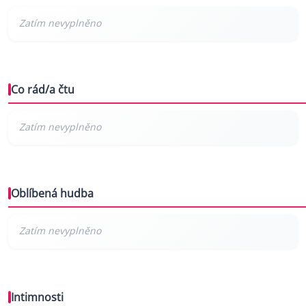
Co rád/a čtu
Oblíbená hudba
Intimnosti