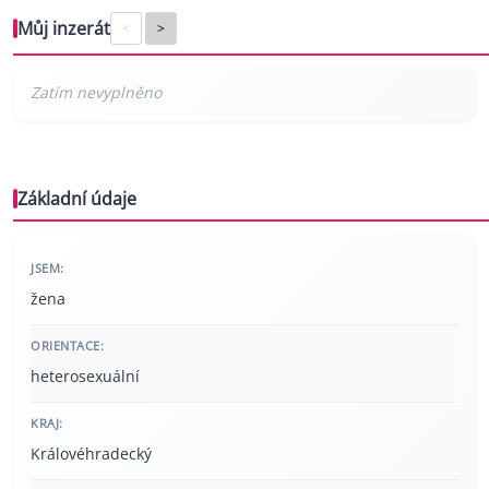
Můj inzerát
<
>
Základní údaje
JSEM:
žena
ORIENTACE:
heterosexuální
KRAJ:
Královéhradecký