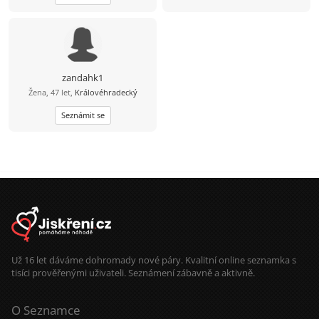
zandahk1
Žena, 47 let,
Královéhradecký
Seznámit se
Už 16 let dáváme dohromady nové páry. Kvalitní online seznamka s
tisíci prověřenými uživateli. Seznámení zábavně a aktivně.
O Seznamce