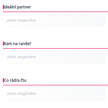
Ideální partner
Kam na rande?
Co rád/a čtu