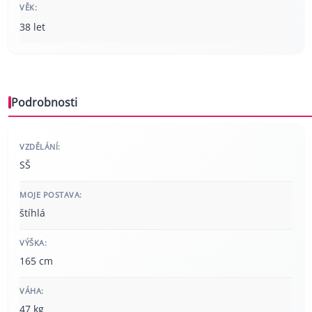
VĚK:
38 let
Podrobnosti
VZDĚLÁNÍ:
SŠ
MOJE POSTAVA:
štíhlá
VÝŠKA:
165 cm
VÁHA:
47 kg