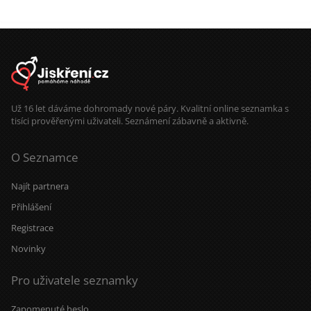
Už 16 let dáváme dohromady nové páry. Kvalitní online seznamka s
tisíci prověřenými uživateli. Seznámení zábavně a aktivně.
O Seznamce
Najít partnera
Přihlášení
Registrace
Novinky
Pro uživatele seznamky
Zapomenuté heslo