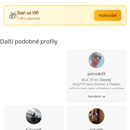
🎁
Staň se VIP
Vyzkoušet
7 dní zdarma!
Další podobné profily
jastrzab33
Muž, 33 let,
Ústecký
Ahoj???? jsem Damian a hledám
vážný vztah nebo přátelství uvidíme
k čemu nás to doprovodí ???? jsem
Seznámit se
veselý a vtipný týpek ???? občas s
nutkou černého humoru ???? rád
poznám tuhle cestu nějakou
zajímavou ženu ????
Kalaan98
mikel90