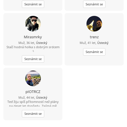
vztah, můj kontakt je
Seznámit se
Seznámit se
704/538857,snad není můj
hendikepek problém se znovu
seznámit, rád vařím, pracují, jsem
věrný, upřímný, tolerantní, mám rád
procházky,hudbu, můj kontakt je
pospajiri33@seznam.cz
nemám VIP
účet budu rád když mi napíšeš
Mirasmrky
trenz
Muž, 36 let,
Ústecký
Muž, 41 let,
Ústecký
Stačí hodná holka s dobrým srdcem
:)
Seznámit se
Seznámit se
pIOTRCZ
Muž, 44 let,
Ústecký
Teď žiju spíš přítomností než plány
na deset let dopředu. Zajímá mě
chemie, autenticita a pohoda mezi
Seznámit se
dvěma lidmi. Bez her, bez přetvářky.