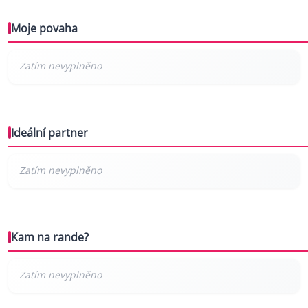
Moje povaha
Ideální partner
Kam na rande?