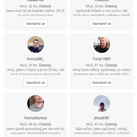
Muž, 32 let,
Ústecký
Muž, 35 let,
Ústecký
Jsem muž 26 let hledám slečnu 18-25
Upřímně řečeno a na rovinu rád
co ví co od života chce
bych se tu seznámil s nějakou starší
ženou která by měla zájem o někoho
Seznámit se
Seznámit se
mladšího například mého věku a
mám i rodinu děti tak by to nevadilo
honza96_
Tony1985
Muž, 29 let,
Ústecký
Muž, 41 let,
Ústecký
Ahoj, jsem z Teplic a je mi 29 let, rád
Ahoj! Jsem věčný optimista, co místo
bych si touto cestou zkusil najít
hospody jde raději do garáže něco
kamarádku na seznámení s vidinou
vytvářet. V bytě me moc nenajdeš,
Seznámit se
Seznámit se
vážného vztahu po nějakém čase.
protože trávím čas v přírodě na
Živim se jako technik měření
houbách, na rybách... Hledám tu
regulace v nemocnici, mám rád
ideálně partnerku do života, kdo ví
cestovaní, po ČR i zahraničí, plavání,
kam nás to zavede ????
auta, IT - stavba počítačů a celkově
nové technologie.
honzalisnice
Jiricek99
Muž, 44 let,
Ústecký
Muž, 43 let,
Ústecký
Jsem úplně pohodový,jen tak mě nic
Rád vařím, jsem upřímný, věrný,
nenasere. Úplně klidná povaha
tolerantní , hledám vážný upřímný