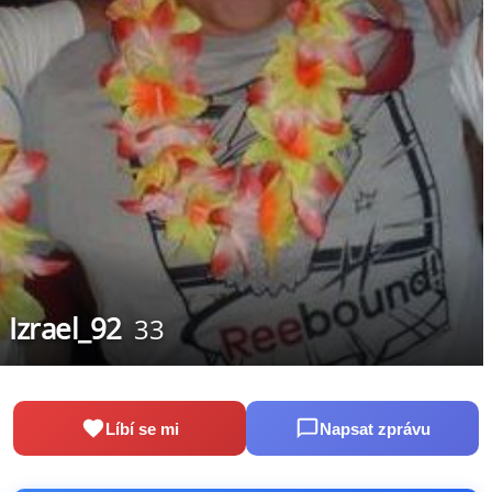
Izrael_92
33
Líbí se mi
Napsat zprávu