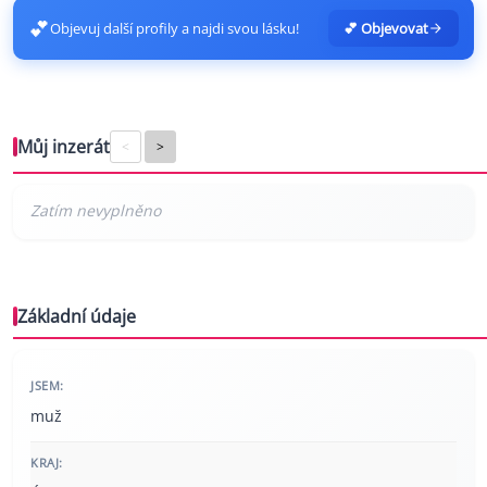
💕
Objevuj další profily a najdi svou lásku!
💕 Objevovat
Můj inzerát
<
>
Základní údaje
JSEM:
muž
KRAJ: