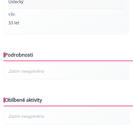
Ústecký
VĚK:
33 let
Podrobnosti
Oblíbené aktivity