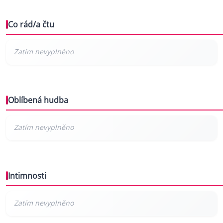
Co rád/a čtu
Oblíbená hudba
Intimnosti