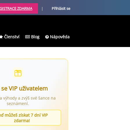
GISTRACE ZDARMA
|
Přihlásit se
Členství
Blog
Nápověda
 se VIP uživatelem
ra výhody a zvýš své šance na
seznámení.
eď můžeš získat 7 dní VIP
zdarma!