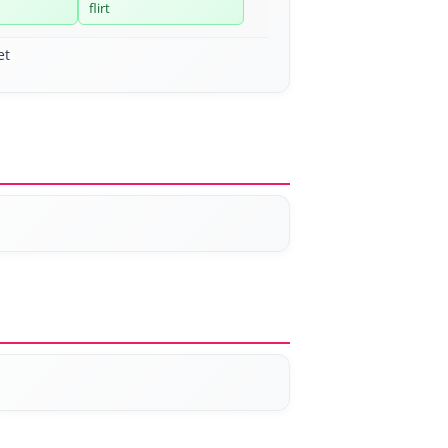
flirt
et