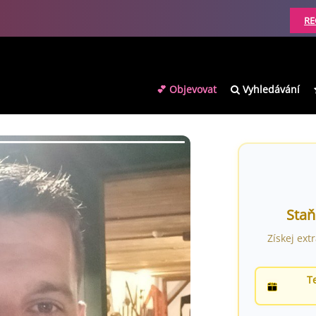
RE
💕 Objevovat
Vyhledávání
Staň
Získej ext
T