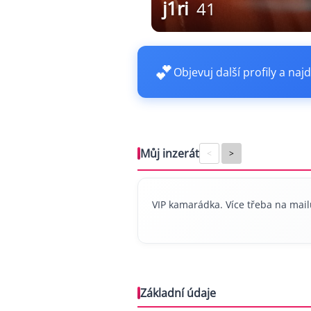
j1ri
41
💕
Objevuj další profily a najd
Můj inzerát
<
>
VIP kamarádka. Více třeba na mai
Základní údaje