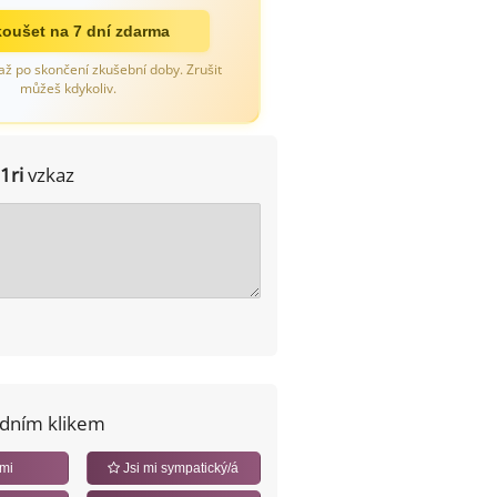
oušet na 7 dní zdarma
až po skončení zkušební doby. Zrušit
můžeš kdykoliv.
j1ri
vzkaz
edním klikem
 mi
Jsi mi sympatický/á