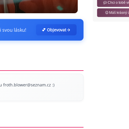
Chci o tobě v
Máš krásný 
i svou lásku!
💕 Objevovat
lu
froth.blower@seznam.cz
:)