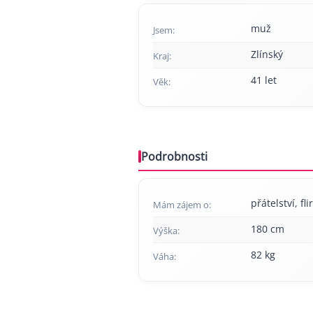
muž
Jsem:
Zlínský
Kraj:
41 let
Věk:
Podrobnosti
přátelství, flir
Mám zájem o:
180 cm
Výška:
82 kg
Váha: