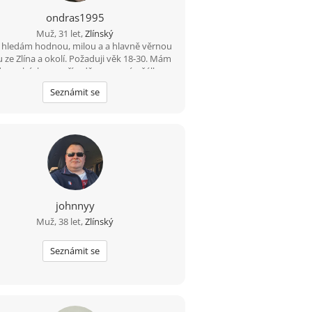
ondras1995
Muž, 31 let,
Zlínský
, hledám hodnou, milou a a hlavně věrnou
 ze Zlína a okolí. Požaduji věk 18-30. Mám
d procházky po přírodě posezení u šálku
ré kávi i čaje. Chci, aby jsme spolu tahali
Seznámit se
lu za jeden provaz a měli spolu pořád na
be dost času. Dej mi vědět, Zda-li tě můj
erát zaujal. Klidně mi napiš na Whatsapp,
číslo ti milerád dám.
johnnyy
Muž, 38 let,
Zlínský
Seznámit se