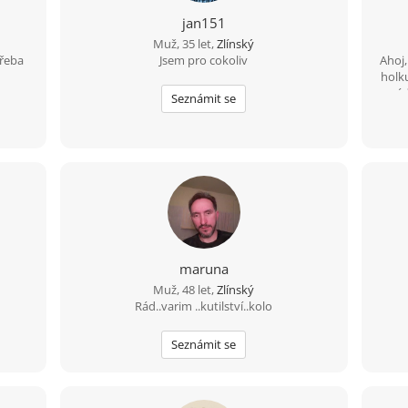
jan151
Muž, 35 let,
Zlínský
třeba
Jsem pro cokoliv
Ahoj
holku
rá
Seznámit se
dob
spo
se
inz
maruna
Muž, 48 let,
Zlínský
Rád..varim ..kutilství..kolo
Seznámit se