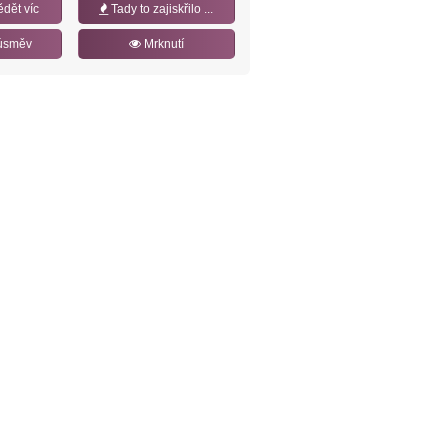
ědět víc
Tady to zajiskřilo ...
úsměv
Mrknutí