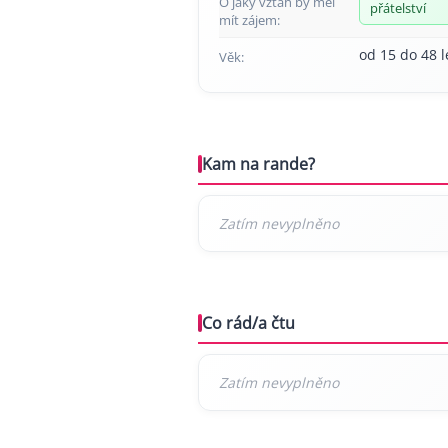
O jaký vztah by měl
přátelství
mít zájem:
od 15 do 48 l
Věk:
Kam na rande?
Co rád/a čtu