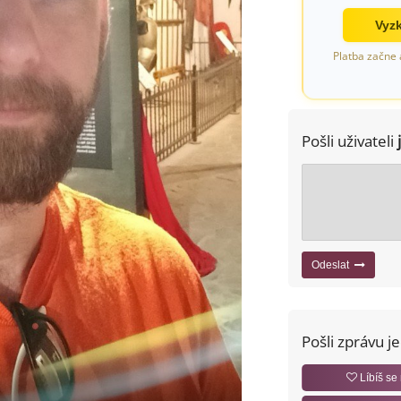
Vyzk
Platba začne 
Pošli uživateli
Odeslat
Pošli zprávu j
Líbíš se