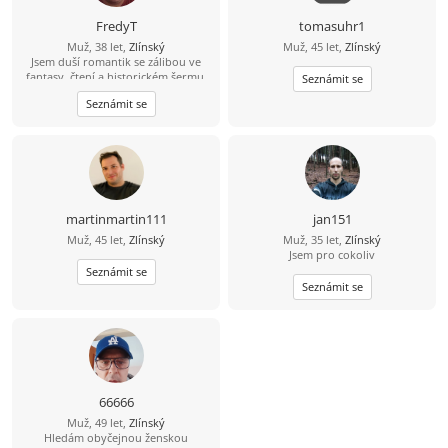
FredyT
tomasuhr1
Muž, 38 let,
Zlínský
Muž, 45 let,
Zlínský
Jsem duší romantik se zálibou ve
fantasy, čtení a historickém šermu.
Seznámit se
Rád si zajdu do kina a na různé akce.
Seznámit se
Nekuřák a pijící jen příležitostně,
nebo lépe nikdy.
martinmartin111
jan151
Muž, 45 let,
Zlínský
Muž, 35 let,
Zlínský
Jsem pro cokoliv
Seznámit se
Seznámit se
66666
Muž, 49 let,
Zlínský
Hledám obyčejnou ženskou