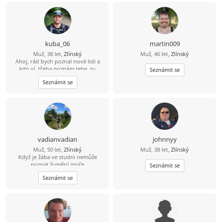
jsme spolu tahali spolu za jeden
provaz a měli spolu pořád na sebe
dost času. Dej mi vědět, Zda-li tě můj
inzerát zaujal. Klidně mi napiš na
Whatsapp, číslo ti milerád dám.
kuba_06
martin009
Muž, 38 let,
Zlínský
Muž, 46 let,
Zlínský
Ahoj, rád bych poznal nové lidi a
kdo ví, třeba poznám tebe, tu
Seznámit se
pravou...
Seznámit se
vadianvadian
johnnyy
Muž, 50 let,
Zlínský
Muž, 38 let,
Zlínský
Když je žába ve studni nemůže
poznat šumění moře
Seznámit se
Seznámit se