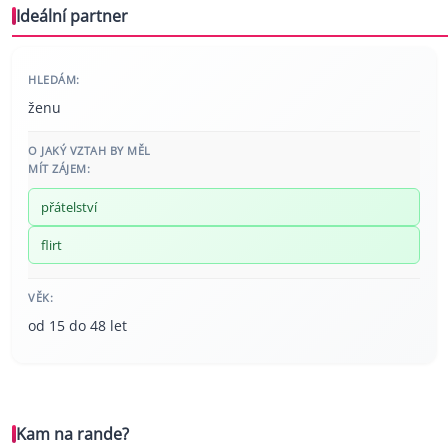
Ideální partner
HLEDÁM:
ženu
O JAKÝ VZTAH BY MĚL
MÍT ZÁJEM:
přátelství
flirt
VĚK:
od 15 do 48 let
Kam na rande?