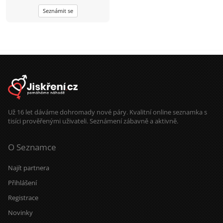
Seznámit se
Už 16 let dáváme dohromady nové páry. Kvalitní online seznamka s
tisíci prověřenými uživateli. Seznámení zábavně a aktivně.
O Seznamce
Najít partnera
Přihlášení
Registrace
Novinky