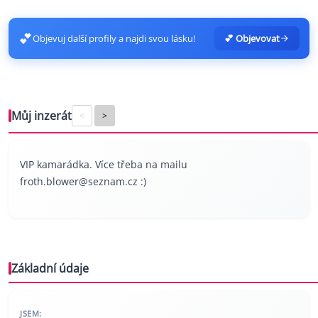
💕
Objevuj další profily a najdi svou lásku!
💕 Objevovat
Můj inzerát
<
>
VIP kamarádka. Více třeba na mailu
froth.blower@seznam.cz
:)
Základní údaje
JSEM: