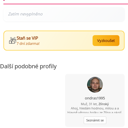
🎁
Staň se VIP
Vyzkoušet
7 dní zdarma!
Další podobné profily
ondras1995
Muž, 31 let,
Zlínský
Ahoj, hledám hodnou, milou a a
hlavně věrnou holku ze Zlína a okolí.
Požaduji věk 18-30. Mám rád
Seznámit se
procházky po přírodě posezení u
šálku dobré kávi i čaje. Chci, aby