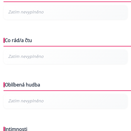
Co rád/a čtu
Oblíbená hudba
Intimnosti