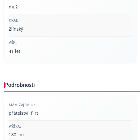
muž
KRAJ:
Zlínský
VĚK:
41 let
Podrobnosti
MÁM ZÁJEM O:
přátelství, flirt
VÝŠKA:
180 cm