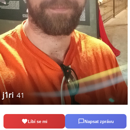
j1ri
41
Líbí se mi
Napsat zprávu