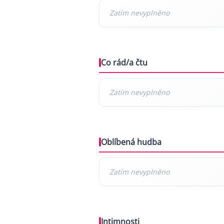
Co rád/a čtu
Oblíbená hudba
Intimnosti