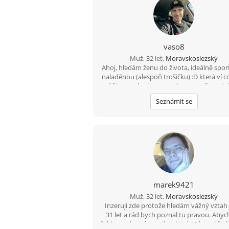
vaso8
Muž, 32 let,
Moravskoslezský
Ahoj, hledám ženu do života, ideálně spo
naladěnou (alespoň trošičku) :D která ví c
od života a bude ve vztahu pro mě , stejn
já pro ni :) Jinak jsem vcelku obyčejný klu
Seznámit se
rád sport. Rád si zajdu na hory , na kolo, č
tak sednout na kávu nebo dýmku.
marek9421
Muž, 32 let,
Moravskoslezský
Inzeruji zde protože hledám vážný vztah 
31 let a rád bych poznal tu pravou. Abyc
řekl pravdu mám epilepsii od 15 let takže 