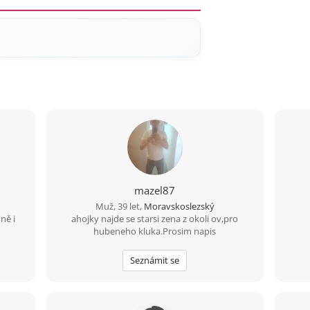
mazel87
Muž, 39 let,
Moravskoslezský
ně i
ahojky najde se starsi zena z okoli ov,pro
hubeneho kluka.Prosim napis
Seznámit se