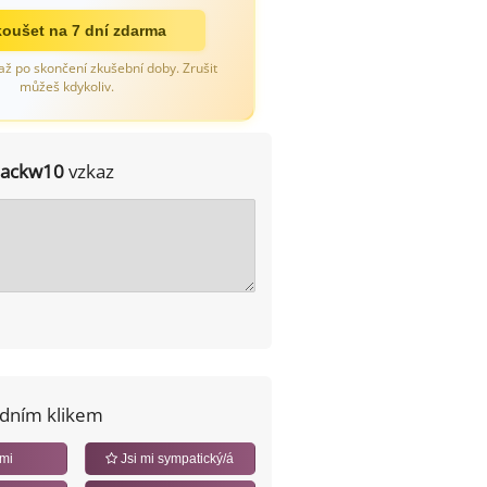
oušet na 7 dní zdarma
až po skončení zkušební doby. Zrušit
můžeš kdykoliv.
jackw10
vzkaz
edním klikem
 mi
Jsi mi sympatický/á