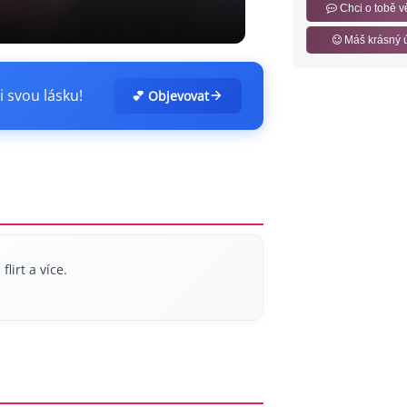
Chci o tobě v
Máš krásný 
i svou lásku!
💕 Objevovat
irt a více.