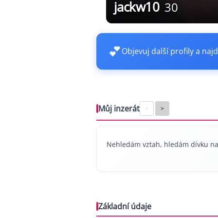
jackw10
30
💕
Objevuj další profily a najd
Můj inzerát
<
>
Nehledám vztah, hledám dívku na fl
Základní údaje