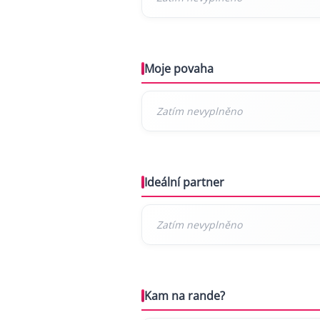
Moje povaha
Ideální partner
Kam na rande?