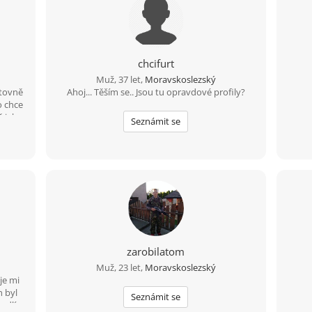
chcifurt
Muž, 37 let,
Moravskoslezský
rtovně
Ahoj... Těším se.. Jsou tu opravdové profily?
o chce
ě jako
Seznámit se
k co má
i jen
zarobilatom
Muž, 23 let,
Moravskoslezský
je mi
h byl
Seznámit se
bydlím