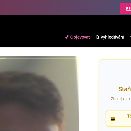
RE
💕 Objevovat
Vyhledávání
Staň
Získej ext
T