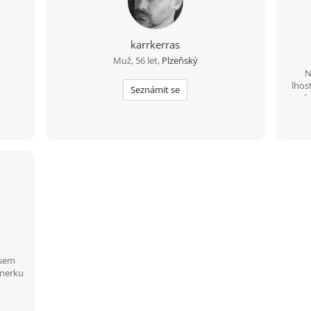
karrkerras
Muž, 56 let,
Plzeňský
N
lhost
Seznámit se
vní
kome
Jsem
tnerku