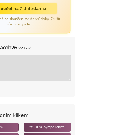
oušet na 7 dní zdarma
až po skončení zkušební doby. Zrušit
můžeš kdykoliv.
jacob26
vzkaz
edním klikem
 mi
Jsi mi sympatický/á