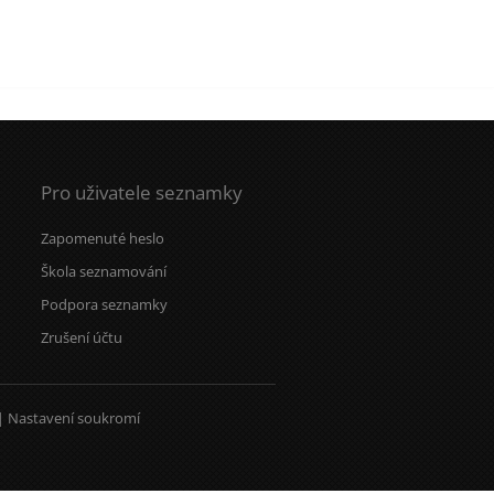
Pro uživatele seznamky
Zapomenuté heslo
Škola seznamování
Podpora seznamky
Zrušení účtu
|
Nastavení soukromí