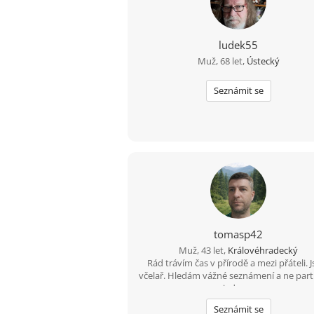
ludek55
Muž, 68 let,
Ústecký
Seznámit se
tomasp42
Muž, 43 let,
Královéhradecký
Rád trávím čas v přírodě a mezi přáteli. 
včelař. Hledám vážné seznámení a ne par
na jednu noc.
Seznámit se