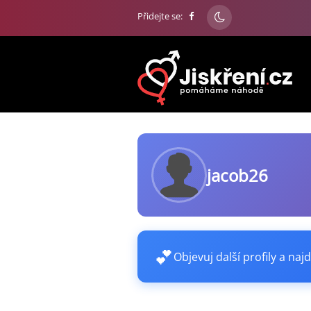
Přidejte se:
jacob26
💕
Objevuj další profily a najd