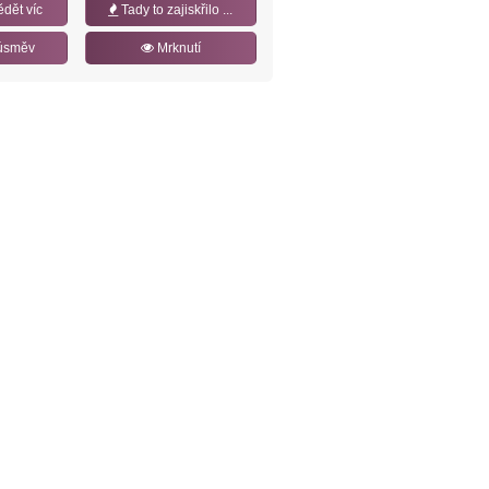
ědět víc
Tady to zajiskřilo ...
úsměv
Mrknutí