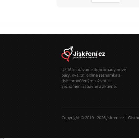
Už 16 let dáváme dohromady nové
páry. Kvalitní online seznamka s
tisíci prověřenými uživateli.
Seznámení zábavně a aktivně.
Copyright © 2010 - 2026 Jiskreni.cz |
Obch