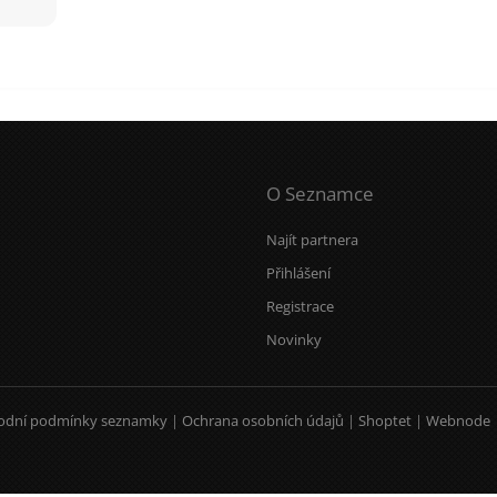
O Seznamce
Najít partnera
Přihlášení
Registrace
Novinky
odní podmínky seznamky
|
Ochrana osobních údajů
|
Shoptet
|
Webnode