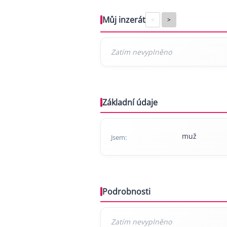
Můj inzerát
<
>
Základní údaje
muž
Jsem:
Podrobnosti