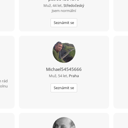
Muž, 44 let,
Středočeský
Jsem normální
Seznámit se
Michael54545666
Muž, 54 let,
Praha
m rád
volnu
Seznámit se
 na
rá ví,
h.