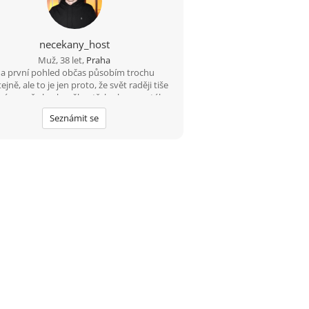
necekany_host
Muž, 38 let,
Praha
a první pohled občas působím trochu
ejně, ale to je jen proto, že svět raději tiše
mám, než abych měl potřebu ho neustále
ntovat. Pokud se se mnou naučíš sdílet
Seznámit se
tohle ticho, jiskra přeskočí sama.