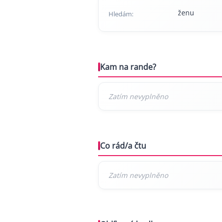
ženu
Hledám:
Kam na rande?
Co rád/a čtu