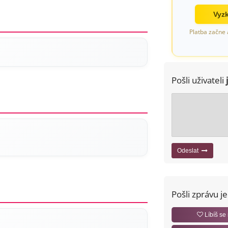
Vyzk
Platba začne 
Pošli uživateli
Odeslat
Pošli zprávu j
Líbíš se