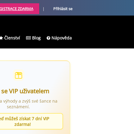
GISTRACE ZDARMA
|
Přihlásit se
Členství
Blog
Nápověda
 se VIP uživatelem
ra výhody a zvýš své šance na
seznámení.
eď můžeš získat 7 dní VIP
zdarma!