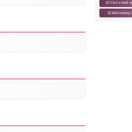
Chci o tobě v
Máš krásný 