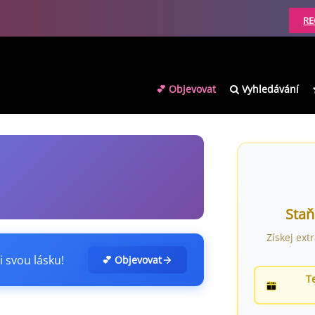
RE
💕 Objevovat
Vyhledávání
Staň
Získej ext
i svou lásku!
💕 Objevovat
T