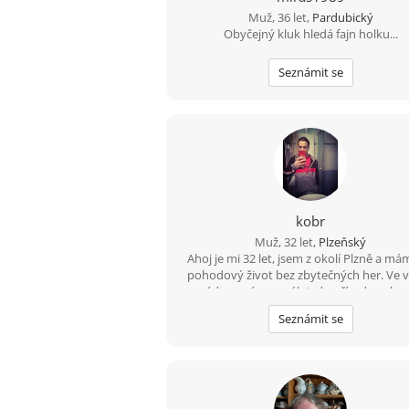
Muž, 36 let,
Pardubický
Obyčejný kluk hledá fajn holku...
Seznámit se
kobr
Muž, 32 let,
Plzeňský
Ahoj je mi 32 let, jsem z okolí Plzně a má
pohodový život bez zbytečných her. Ve 
rád vyrazím na výlet, do přírody nebo
procházku. Hledám sympatickou ženu, kte
Seznámit se
co chce, a chtěla by časem hezký vzta