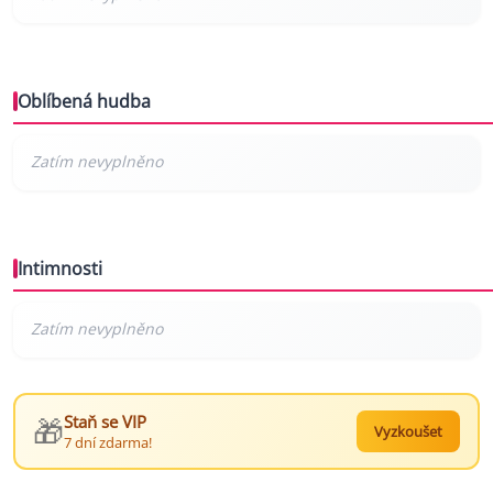
Oblíbená hudba
Intimnosti
🎁
Staň se VIP
Vyzkoušet
7 dní zdarma!