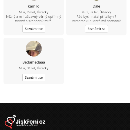
kamilo
Dale
Muž, 29 let,
Ústecký
Muž, 37 let,
Ústecký
Nĕžný a milí zàbavný vĕrný upřímný
Rád bych našel přítelkyni?
hodný a svobodný muž !
kamarádku?, která má podobný
pohled na svět. Nevadí, když budeš
Seznámit se
Seznámit se
mít o nějaký rok víc.
Bedamedaaa
Muž, 31 let,
Ústecký
Seznámit se