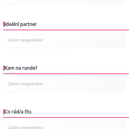
Ideální partner
Kam na rande?
Co rád/a čtu