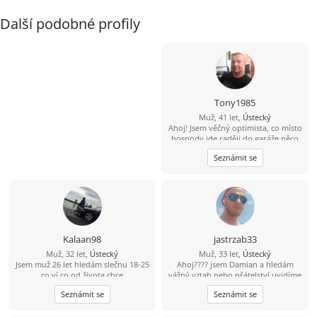
Další podobné profily
Tony1985
Muž, 41 let,
Ústecký
Ahoj! Jsem věčný optimista, co místo
hospody jde raději do garáže něco
vytvářet. V bytě me moc nenajdeš,
Seznámit se
protože trávím čas v přírodě na
houbách, na rybách... Hledám tu
ideálně partnerku do života, kdo ví
kam nás to zavede ????
Kalaan98
jastrzab33
Muž, 32 let,
Ústecký
Muž, 33 let,
Ústecký
Jsem muž 26 let hledám slečnu 18-25
Ahoj???? jsem Damian a hledám
co ví co od života chce
vážný vztah nebo přátelství uvidíme
k čemu nás to doprovodí ???? jsem
Seznámit se
Seznámit se
veselý a vtipný týpek ???? občas s
nutkou černého humoru ???? rád