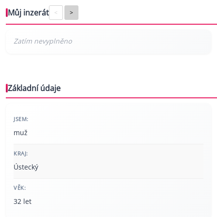
Můj inzerát
<
>
Základní údaje
JSEM:
muž
KRAJ:
Ústecký
VĚK:
32 let