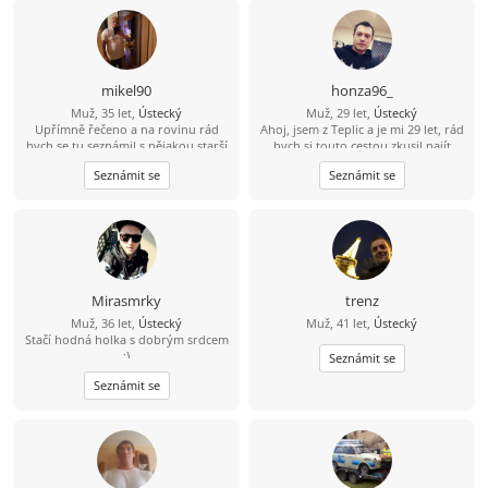
poznám tuhle cestu nějakou
zajímavou ženu ????
mikel90
honza96_
Muž, 35 let,
Ústecký
Muž, 29 let,
Ústecký
Upřímně řečeno a na rovinu rád
Ahoj, jsem z Teplic a je mi 29 let, rád
bych se tu seznámil s nějakou starší
bych si touto cestou zkusil najít
ženou která by měla zájem o někoho
kamarádku na seznámení s vidinou
Seznámit se
Seznámit se
mladšího například mého věku a
vážného vztahu po nějakém čase.
mám i rodinu děti tak by to nevadilo
Živim se jako technik měření
regulace v nemocnici, mám rád
cestovaní, po ČR i zahraničí, plavání,
auta, IT - stavba počítačů a celkově
nové technologie.
Mirasmrky
trenz
Muž, 36 let,
Ústecký
Muž, 41 let,
Ústecký
Stačí hodná holka s dobrým srdcem
:)
Seznámit se
Seznámit se