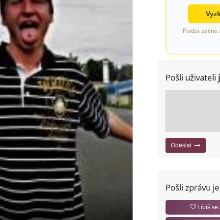
Vyzk
Platba začne 
Pošli uživateli
Odeslat
Pošli zprávu j
Líbíš se