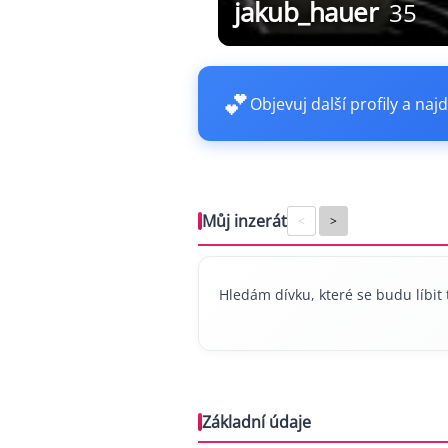
jakub_hauer
35
💕
Objevuj další profily a najd
Můj inzerát
<
>
Hledám dívku, které se budu líbit 
Základní údaje