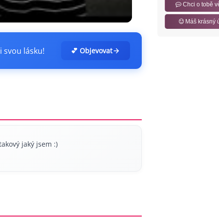
Chci o tobě v
Máš krásný 
i svou lásku!
💕 Objevovat
takový jaký jsem :)