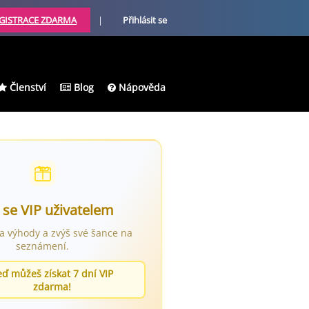
GISTRACE ZDARMA
|
Přihlásit se
Členství
Blog
Nápověda
 se VIP uživatelem
ra výhody a zvýš své šance na
seznámení.
eď můžeš získat 7 dní VIP
zdarma!