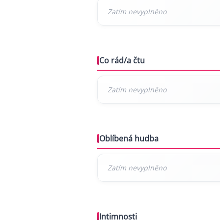
Co rád/a čtu
Oblíbená hudba
Intimnosti