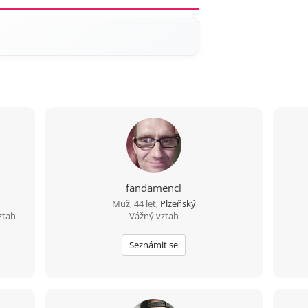
fandamencl
Muž, 44 let,
Plzeňský
ztah
Vážný vztah
Seznámit se