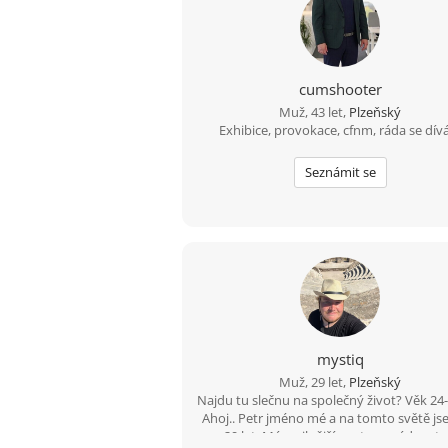
cumshooter
Muž, 43 let,
Plzeňský
Exhibice, provokace, cfnm, ráda se dív
Seznámit se
mystiq
Muž, 29 let,
Plzeňský
Najdu tu slečnu na společný život? Věk 24-
Ahoj.. Petr jméno mé a na tomto světě js
29 let. Mám silnější postavu, rád cestuj