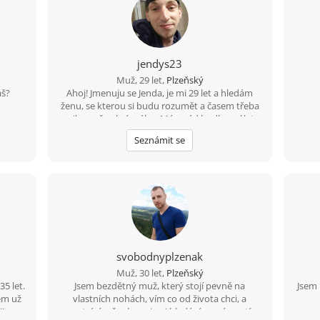
jendys23
Muž, 29 let,
Plzeňský
áš?
Ahoj! Jmenuju se Jenda, je mi 29 let a hledám
ženu, se kterou si budu rozumět a časem třeba
vznikne něco krásného. Mám rád hudbu, výlety,
upřímnost a smysl pro humor. Nehledám
Seznámit se
dokonalost, ale někoho, kdo je sám sebou, umí
se zasmát a má chuť poznat někoho nového.
Pokud máš ráda pohodové povídání, společné
zážitky a věříš, že nejlepší vztahy začínají
obyčejnou zprávou, budu rád, když se ozveš.
svobodnyplzenak
Muž, 30 let,
Plzeňský
35 let.
Jsem bezdětný muž, který stojí pevně na
Jsem 
em už
vlastních nohách, vím co od života chci, a
i,
neztrácím čas hrami ani hledáním známostí.