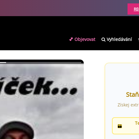
RE
💕 Objevovat
Vyhledávání
Staň
Získej ext
T