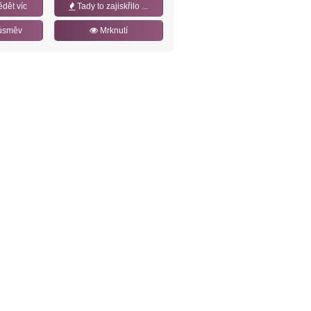
ědět víc
Tady to zajiskřilo ...
úsměv
Mrknutí