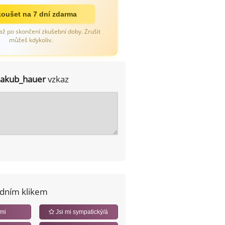
oušet na 7 dní zdarma
až po skončení zkušební doby. Zrušit
můžeš kdykoliv.
jakub_hauer
vzkaz
edním klikem
 mi
Jsi mi sympatický/á