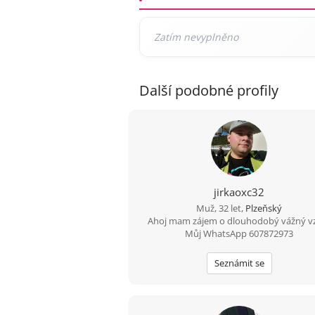
Další podobné profily
jirkaoxc32
Muž, 32 let,
Plzeňský
Ahoj mam zájem o dlouhodobý vážný v
Můj WhatsApp 607872973
Seznámit se