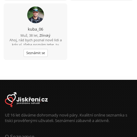
kuba_06
Muž, 38 let,
Zlínský
Ahoj, rád bych poznal nové lidi a
kdo ví, třeba poznám tebe, tu
pravou...
Seznámit se
Už 16 let dáváme dohromady nové páry. Kvalitní online seznamka s
tisíci prověřenými uživateli. Seznámení zábavně a aktivně.
O Seznamce