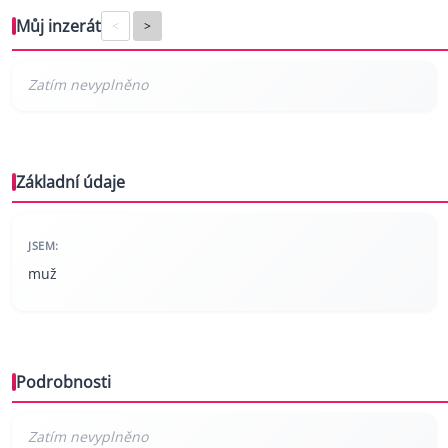
Můj inzerát
<
>
Základní údaje
JSEM:
muž
Podrobnosti