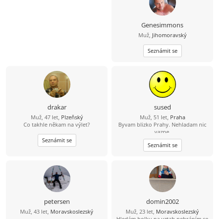
Genesimmons
Muž,
Jihomoravský
Seznámit se
drakar
sused
Muž, 47 let,
Plzeňský
Muž, 51 let,
Praha
Co takhle někam na výlet?
Byvam blizko Prahy. Nehladam nic
vazne.
Seznámit se
Seznámit se
petersen
domin2002
Muž, 43 let,
Moravskoslezský
Muž, 23 let,
Moravskoslezský
Hledám holku na vztah nebráním se