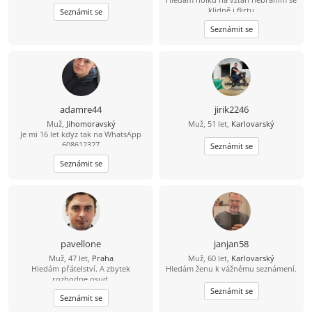
klidně i flirtu
Seznámit se
Seznámit se
adamre44
jirik2246
Muž,
Jihomoravský
Muž, 51 let,
Karlovarský
Je mi 16 let kdyz tak na WhatsApp
608612327
Seznámit se
Seznámit se
pavellone
janjan58
Muž, 47 let,
Praha
Muž, 60 let,
Karlovarský
Hledám přátelství. A zbytek
Hledám ženu k vážnému seznámení.
rozhodne osud.
Seznámit se
Seznámit se