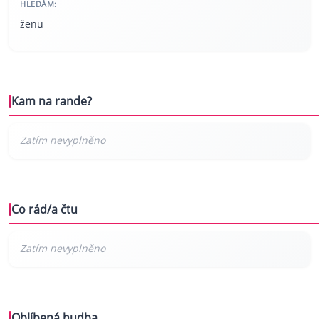
HLEDÁM:
ženu
Kam na rande?
Co rád/a čtu
Oblíbená hudba