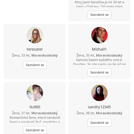
Ahoj jsem Karolína je mi 24 let a
jsem z Ostravy. Od mala mám
dětskou obrnu proto si hledám
Seznámit se
touto cestou partnera na vztah do
35 let abstinenta, bezdětného sama
děti nemám ani neplánuji. Hledám
někoho kdo mě bude mít rád
takovou jaká jsem.
terezater
Misha01
Žena, 33 let,
Moravskoslezský
Žena, 35 let,
Moravskoslezský
Samota časem každého omrzí.
Doufám, že zde najdu muže jež mi
Seznámit se
pomuže tu samotu odehnat.
Seznámit se
liu900
sandry12345
Žena, 37 let,
Moravskoslezský
Žena, 38 let,
Moravskoslezský
Romantická žena, která nenávidí
lhaní a nenávidí žluč, modlitby a
Seznámit se
strach z Boha, tichá a láskyplná,
Seznámit se
hledá stabilitu a šťastný život.