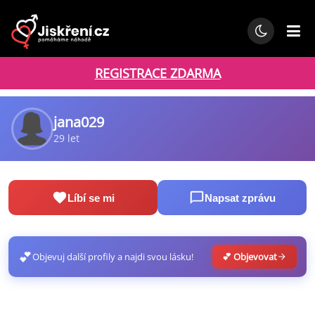
REGISTRACE ZDARMA
jana029
29 let
Líbí se mi
Napsat zprávu
💕
Objevuj další profily a najdi svou lásku!
💕 Objevovat