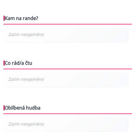
Kam na rande?
Co rád/a čtu
Oblíbená hudba