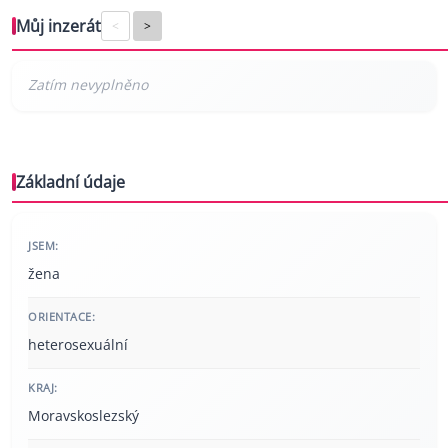
Můj inzerát
<
>
Základní údaje
JSEM:
žena
ORIENTACE:
heterosexuální
KRAJ:
Moravskoslezský