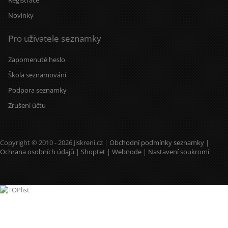
Registrace
Novinky
Pro uživatele seznamky
Zapomenuté heslo
Škola seznamování
Podpora seznamky
Zrušení účtu
Copyright © 2010 - 2026 Jiskreni.cz |
Obchodní podmínky seznamky
|
Ochrana osobních údajů
|
Shoptet
|
Webnode
|
Nastavení soukromí