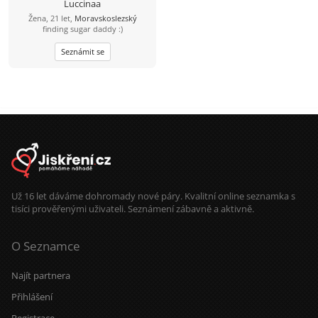
Luccinaa
Žena, 21 let,
Moravskoslezský
finding sugar daddy :)
Seznámit se
Už 16 let dáváme dohromady nové páry. Kvalitní online seznamka s
tisíci prověřenými uživateli. Seznámení zábavně a aktivně.
O Seznamce
Najít partnera
Přihlášení