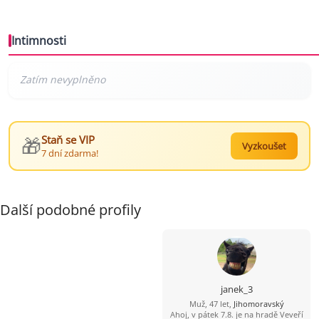
Intimnosti
🎁
Staň se VIP
Vyzkoušet
7 dní zdarma!
Další podobné profily
janek_3
Muž, 47 let,
Jihomoravský
Ahoj, v pátek 7.8. je na hradě Veveří