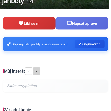
janboty
44
Líbí se mi
Napsat zprávu
💕
Objevuj další profily a najdi svou lásku!
💕 Objevovat
Můj inzerát
<
>
Základní údaje