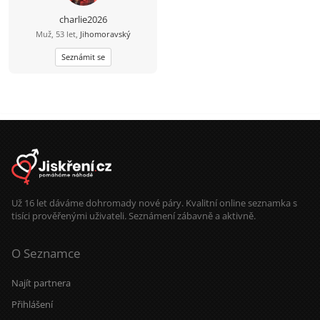
tmavšími vlasy, hnědýma očima a
radši upovídané ze Znojma nebo
charlie2026
okolí. Pokud chceš, tak se mi ozvi,
Muž, 53 let,
Jihomoravský
setkáme se a uvidíme, jestli přeskočí
jiskra :-).
Seznámit se
Už 16 let dáváme dohromady nové páry. Kvalitní online seznamka s
tisíci prověřenými uživateli. Seznámení zábavně a aktivně.
O Seznamce
Najít partnera
Přihlášení