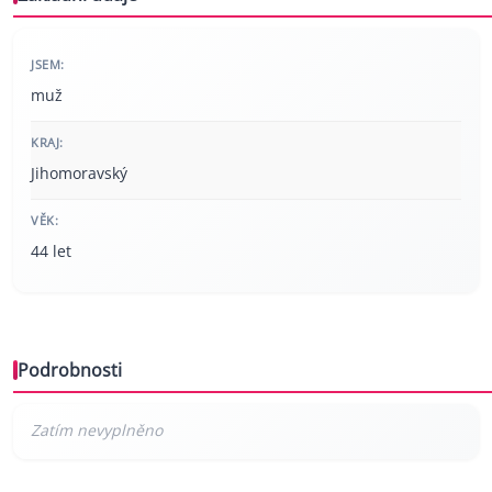
JSEM:
muž
KRAJ:
Jihomoravský
VĚK:
44 let
Podrobnosti