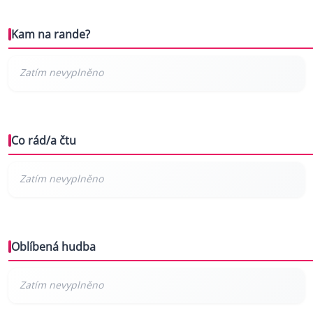
Kam na rande?
Co rád/a čtu
Oblíbená hudba