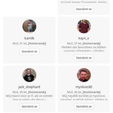
koncert kapely Trautmberk. Kdyby
se Ti chtělo, tak mám na Wats Appu
Seznámit se
čerstvou fotku :-) 773 908 225 Jan
kamilk
kayn_x
Muž, 41 let,
Jihomoravský
Muž, 37 let,
Jihomoravský
Hledám zde ženu/dívku za účelem
navázání přátelského, vážného
Seznámit se
vztahu či nezávazného vztahu (vše
Seznámit se
dle domluvy). Více informací přes
vzkazy.
jack_shephard
myslivec80
Muž, 45 let,
Jihomoravský
Muž, 46 let,
Jihomoravský
Můj hlavní obor je IT, ale ve volném
Můj největší koníček je myslivost,
čase se velmi rád věnuju i
rybaření, kulečník biliard, střelba ze
humanitnějším věcem. Čas od času si
zbraní brokovnice, šipky, šachy
Seznámit se
Seznámit se
rád zasportuju či zahraju na kytaru.
petanque, kostky, mám rád psy,
Hledám někoho sympatického s
zvířata, rád se bavím, tancuji, trochu