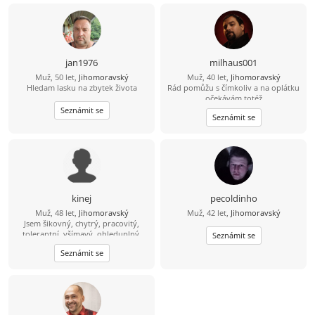
trochou rozhledu, aby jsme si měli o
jezdím na kole, mám rád procházky,
čem povídat. :)
výlety. Mám rád dobré jídlo hlavně
maso, piju víno pivo i nějakého
panáčka. Vykládám vtipy, umím si
udělat srandu i ze sebe. Jsem
normální chlap mám rád upřímnost,
jan1976
milhaus001
co na srdci to na jazyku, držím slovo,
Muž, 50 let,
Jihomoravský
Muž, 40 let,
Jihomoravský
myslím že jsem férový a rovný chlap.
Hledam lasku na zbytek života
Rád pomůžu s čímkoliv a na oplátku
očekávám totéž
Seznámit se
Seznámit se
kinej
pecoldinho
Muž, 48 let,
Jihomoravský
Muž, 42 let,
Jihomoravský
Jsem šikovný, chytrý, pracovitý,
tolerantní, všímavý, ohleduplný,
Seznámit se
slušně vychovaný muž, kterých je na
Seznámit se
světě nezadaných málo :-). Mám rád
procházky v přírodě, cestování,
četbu a focení. Hledám vážný vztah a
věřím, že bych se mohl hodit
sympatické usměvavé ženě štíhlé
nebo normální postavy, nejlépe s