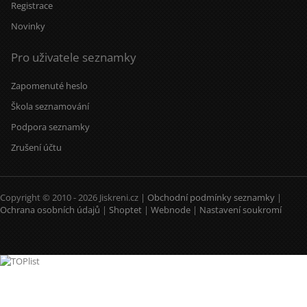
Registrace
Novinky
Pro uživatele seznamky
Zapomenuté heslo
Škola seznamování
Podpora seznamky
Zrušení účtu
Copyright © 2010 - 2026 Jiskreni.cz |
Obchodní podmínky seznamky
|
Ochrana osobních údajů
|
Shoptet
|
Webnode
|
Nastavení soukromí