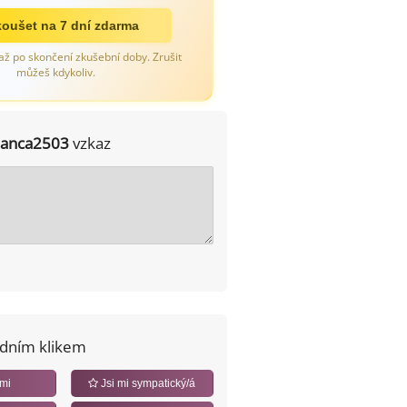
oušet na 7 dní zdarma
až po skončení zkušební doby. Zrušit
můžeš kdykoliv.
janca2503
vzkaz
edním klikem
 mi
Jsi mi sympatický/á