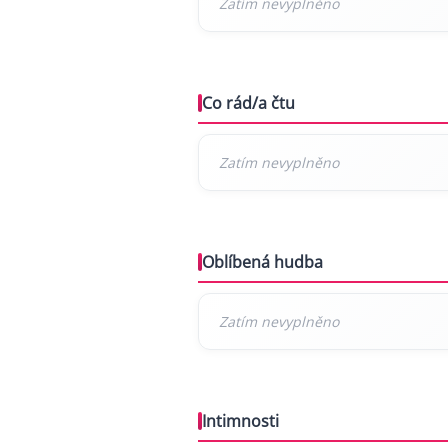
Co rád/a čtu
Oblíbená hudba
Intimnosti