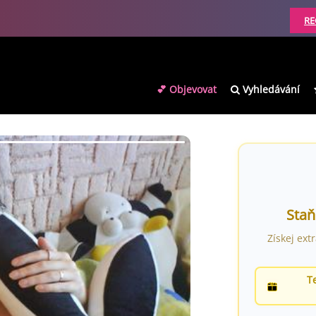
RE
💕 Objevovat
Vyhledávání
Staň
Získej ext
T