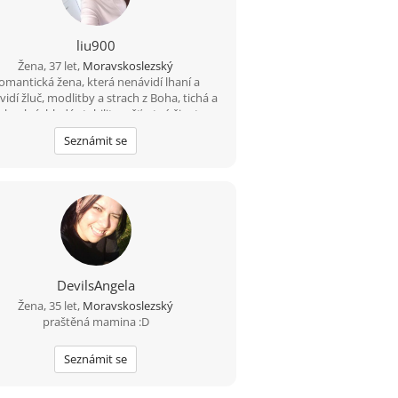
liu900
Žena, 37 let,
Moravskoslezský
omantická žena, která nenávidí lhaní a
idí žluč, modlitby a strach z Boha, tichá a
skyplná, hledá stabilitu a šťastný život.
Seznámit se
DevilsAngela
Žena, 35 let,
Moravskoslezský
praštěná mamina :D
Seznámit se