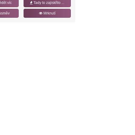
ědět víc
Tady to zajiskřilo ...
úsměv
Mrknutí