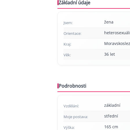
Základní údaje
žena
Jsem:
heterosexuál
Orientace:
Moravskoslez
Kraj:
36 let
Věk:
Podrobnosti
základní
Vzdělání:
střední
Moje postava:
165 cm
Výška: