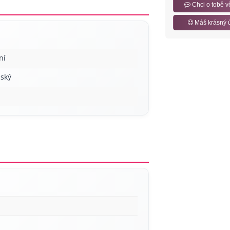
Chci o tobě v
Máš krásný 
ní
ský