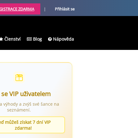
GISTRACE ZDARMA
|
Přihlásit se
Členství
Blog
Nápověda
 se VIP uživatelem
ra výhody a zvýš své šance na
seznámení.
eď můžeš získat 7 dní VIP
zdarma!