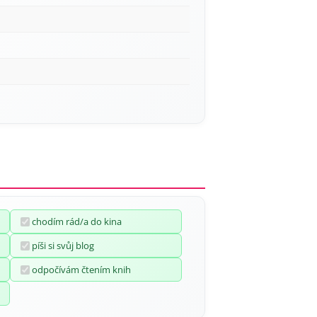
chodím rád/a do kina
píši si svůj blog
odpočívám čtením knih