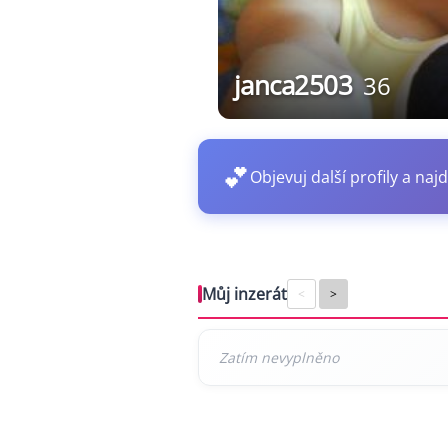
janca2503
36
💕
Objevuj další profily a najd
Můj inzerát
<
>