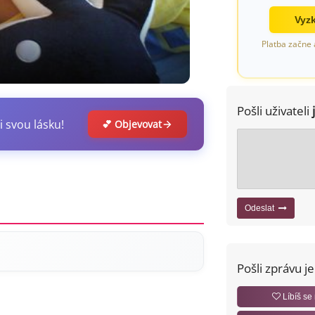
Vyzk
Platba začne 
Pošli uživateli
i svou lásku!
💕 Objevovat
Odeslat
Pošli zprávu j
Líbíš se