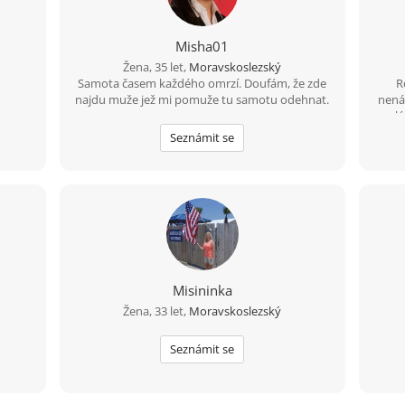
Misha01
Žena, 35 let,
Moravskoslezský
Samota časem každého omrzí. Doufám, že zde
R
najdu muže jež mi pomuže tu samotu odehnat.
nenáv
lá
Seznámit se
Misininka
Žena, 33 let,
Moravskoslezský
Seznámit se