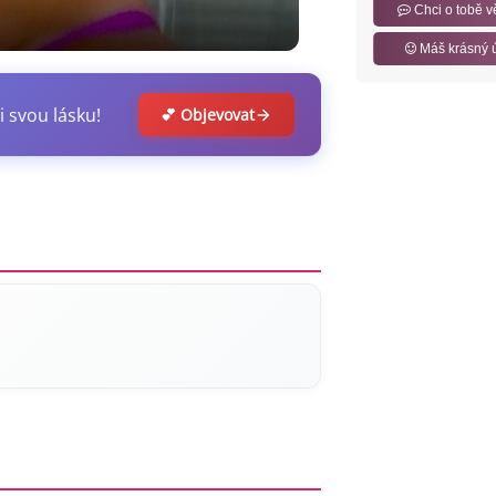
Chci o tobě v
Máš krásný 
i svou lásku!
💕 Objevovat