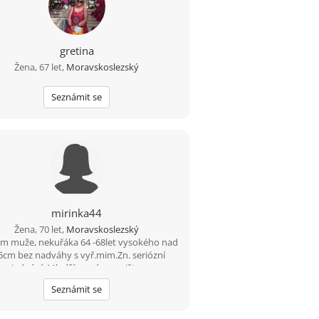
gretina
Žena, 67 let,
Moravskoslezský
Seznámit se
mirinka44
Žena, 70 let,
Moravskoslezský
m muže, nekuřáka 64 -68let vysokého nad
5cm bez nadváhy s vyř.mim.Zn. seriózní
jednání. Mladší prosím nepište.
Seznámit se