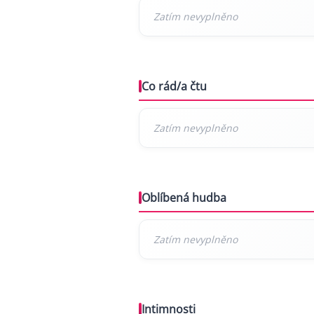
Co rád/a čtu
Oblíbená hudba
Intimnosti