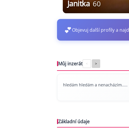
Janitka
60
💕
Objevuj další profily a najd
Můj inzerát
<
>
hledám hledám a nenacházím.....
Základní údaje