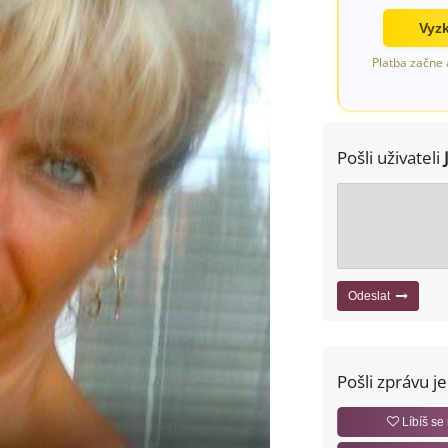
Vyzk
Platba začne 
Pošli uživateli
Odeslat
Pošli zprávu j
Líbíš se