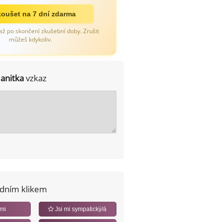
oušet na 7 dní zdarma
až po skončení zkušební doby. Zrušit
můžeš kdykoliv.
Janitka
vzkaz
edním klikem
 mi
Jsi mi sympatický/á