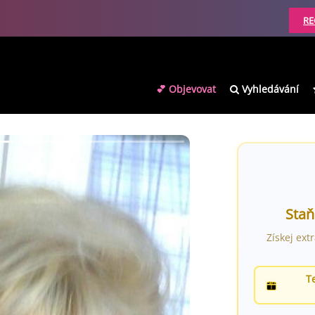
RE
💕 Objevovat
Vyhledávání
Staň
Získej ext
T