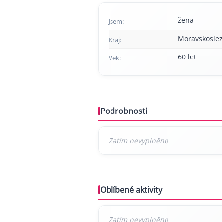
žena
Jsem:
Moravskoslez
Kraj:
60 let
Věk:
Podrobnosti
Oblíbené aktivity