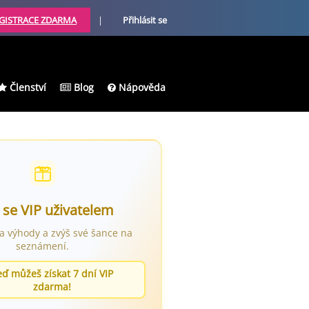
GISTRACE ZDARMA
|
Přihlásit se
Členství
Blog
Nápověda
 se VIP uživatelem
ra výhody a zvýš své šance na
seznámení.
eď můžeš získat 7 dní VIP
zdarma!