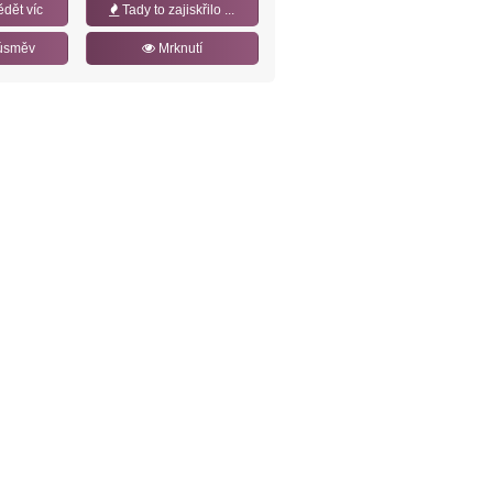
ědět víc
Tady to zajiskřilo ...
úsměv
Mrknutí