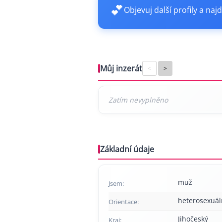
💕
Objevuj další profily a najd
Můj inzerát
<
>
Základní údaje
muž
Jsem:
heterosexuál
Orientace:
Jihočeský
Kraj: