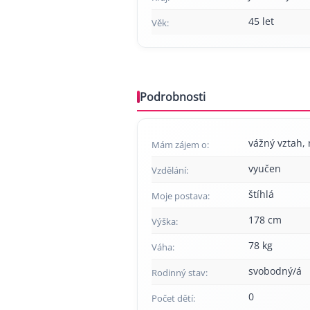
45 let
Věk:
Podrobnosti
vážný vztah, 
Mám zájem o:
vyučen
Vzdělání:
štíhlá
Moje postava:
178 cm
Výška:
78 kg
Váha:
svobodný/á
Rodinný stav:
0
Počet dětí: