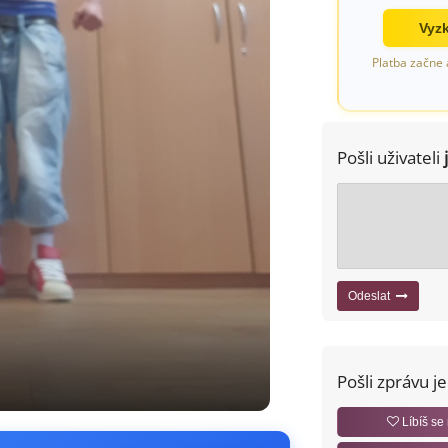
Vyzk
Platba začne 
Pošli uživateli
Odeslat
Pošli zprávu j
Líbíš se