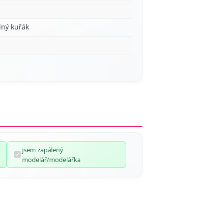
lný kuřák
jsem zapálený
modelář/modelářka