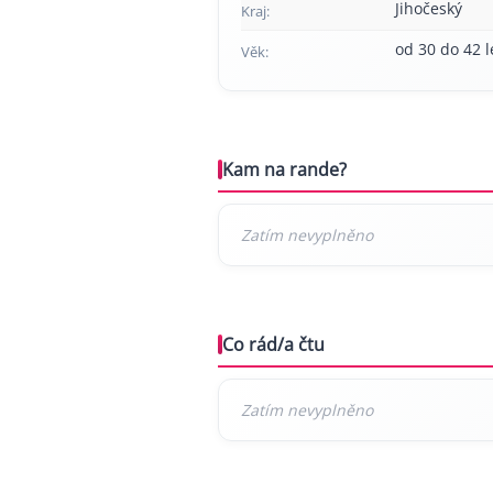
Jihočeský
Kraj:
od 30 do 42 l
Věk:
Kam na rande?
Co rád/a čtu