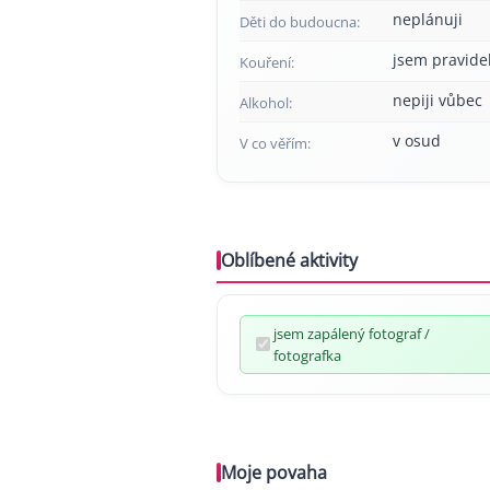
neplánuji
Děti do budoucna:
jsem pravide
Kouření:
nepiji vůbec
Alkohol:
v osud
V co věřím:
Oblíbené aktivity
jsem zapálený fotograf /
fotografka
Moje povaha