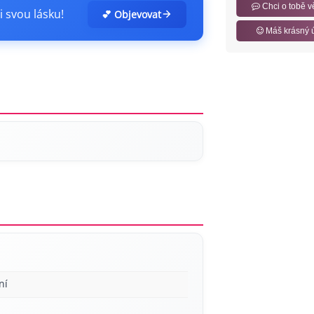
Chci o tobě v
i svou lásku!
💕 Objevovat
Máš krásný 
ní