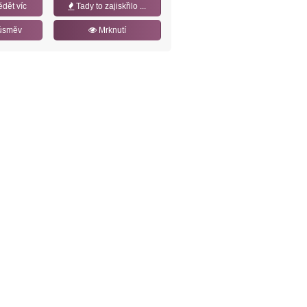
ědět víc
Tady to zajiskřilo ...
úsměv
Mrknutí