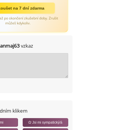
oušet na 7 dní zdarma
až po skončení zkušební doby. Zrušit
můžeš kdykoliv.
janmaj63
vzkaz
edním klikem
 mi
Jsi mi sympatický/á