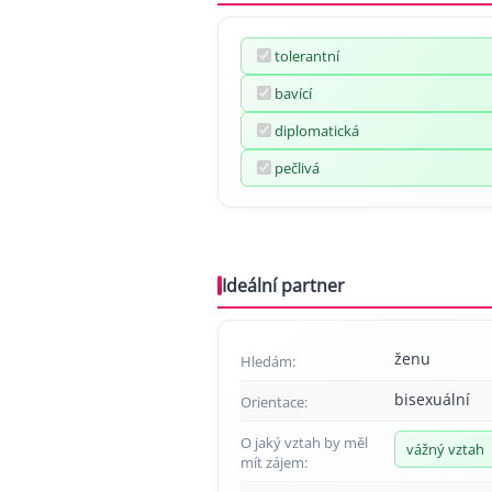
tolerantní
bavící
diplomatická
pečlivá
Ideální partner
ženu
Hledám:
bisexuální
Orientace:
O jaký vztah by měl
vážný vztah
mít zájem: