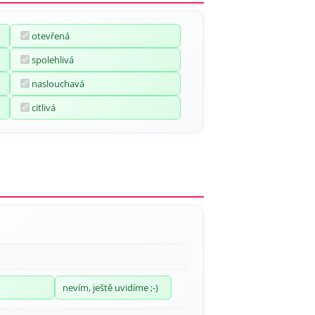
otevřená
spolehlivá
naslouchavá
citlivá
nevím, ještě uvidíme ;-)