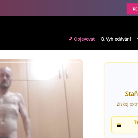
RE
💕 Objevovat
Vyhledávání
Staň
Získej ext
T