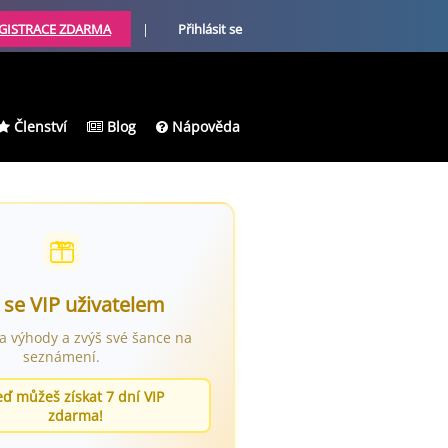
GISTRACE ZDARMA
|
Přihlásit se
Členství
Blog
Nápověda
 se VIP uživatelem
ra výhody a zvýš své šance na
seznámení.
eď můžeš získat 7 dní VIP
zdarma!