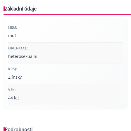
Základní údaje
JSEM:
muž
ORIENTACE:
heterosexuální
KRAJ:
Zlínský
VĚK:
44 let
Podrobnosti