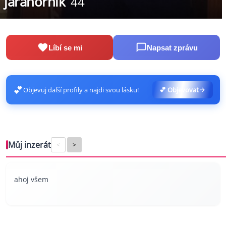
jarahornik
44
Líbí se mi
Napsat zprávu
💕
Objevuj další profily a najdi svou lásku!
💕 Objevovat
Můj inzerát
<
>
ahoj všem