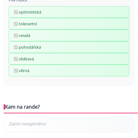
PARTNERA:
optimistická
tolerantní
veselá
pohodářská
obětavá
věrná
Kam na rande?