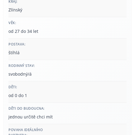
KRAJ:
Zlínský
VĚK:
od 27 do 34 let
POSTAVA:
štíhlá
RODINNÝ STAV:
svobodný/á
DĚTI:
od 0 do 1
DĚTI DO BUDOUCNA:
jednou určitě chci mít
POVAHA IDEÁLNÍHO