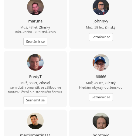
maruna
johnnyy
Muž, 48 let,
Zlínský
Muž, 38 let,
Zlínský
Rád..varim ..kutilství..kolo
Seznámit se
Seznámit se
FredyT
66666
Muž, 38 let,
Zlínský
Muž, 49 let,
Zlínský
Jsem duší romantik se zálibou ve
Hledám obyčejnou ženskou
fantasy, čtení a historickém šermu.
Rád si zajdu do kina a na různé akce.
Seznámit se
Seznámit se
Nekuřák a pijící jen příležitostně,
nebo lépe nikdy.
martinmartin111
honzovic