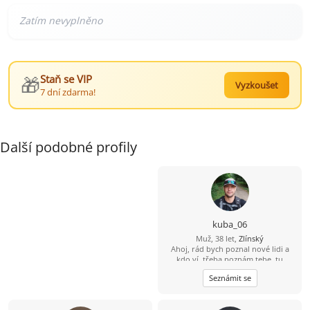
🎁
Staň se VIP
Vyzkoušet
7 dní zdarma!
Další podobné profily
kuba_06
Muž, 38 let,
Zlínský
Ahoj, rád bych poznal nové lidi a
kdo ví, třeba poznám tebe, tu
pravou...
Seznámit se