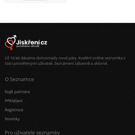
Už 16 let dáváme dohromady nové páry. Kvalitní online seznamka s
tisíci prověřenými uživateli. Seznámení zábavně a aktivně.
O Seznamce
Najít partnera
Přihlášení
Registrace
Novinky
Pro uživatele seznamky