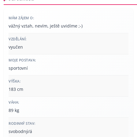
MÁM ZÁJEM O:
vážný vztah, nevím, ještě uvidíme ;-)
VZDĚLÁNÍ:
vyučen
MOJE POSTAVA:
sportovní
VÝŠKA:
183 cm
VÁHA:
89 kg
RODINNÝ STAV:
svobodný/á