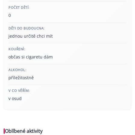
POČET DĚTÍ:
0
DĚTI DO BUDOUCNA:
jednou určitě chci mít
KOUŘENÍ:
občas si cigaretu dám
ALKOHOL:
příležitostně
V CO VĚŘÍM:
v osud
Oblíbené aktivity