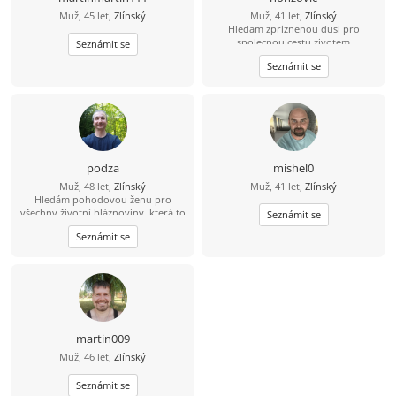
Muž, 45 let,
Zlínský
Muž, 41 let,
Zlínský
Hledam zpriznenou dusi pro
spolecnou cestu zivotem
Seznámit se
Seznámit se
podza
mishel0
Muž, 48 let,
Zlínský
Muž, 41 let,
Zlínský
Hledám pohodovou ženu pro
všechny životní bláznoviny, která to
Seznámit se
myslí opravdu vážně a nemá
Seznámit se
problém se sejít.
martin009
Muž, 46 let,
Zlínský
Seznámit se