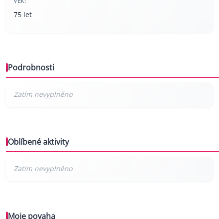
VĚK:
75 let
Podrobnosti
Oblíbené aktivity
Moje povaha