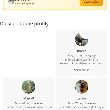
🎁
Vyzkoušet
7 dní zdarma!
Další podobné profily
mariie
Žena, 76 let,
Liberecký
Mám zájem o seznámení s
tolerantním a příjemným mužem,
přiměřeného věku
Seznámit se
Majka9
genias
Žena, 68 let,
Liberecký
Žena, 75 let,
Liberecký
Hledám muže nekuřáka s pozitivním
Je smutně,čim víc člověk dá lásky a