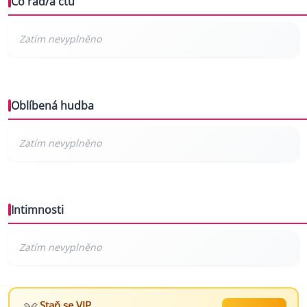
Co rád/a čtu
Oblíbená hudba
Intimnosti
Staň se VIP