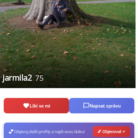
jarmila2
75
Líbí se mi
Napsat zprávu
💕
Objevuj další profily a najdi svou lásku!
💕 Objevovat