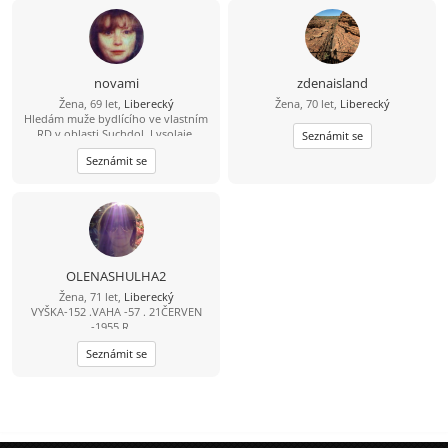
novami
zdenaisland
Žena, 69 let,
Liberecký
Žena, 70 let,
Liberecký
Hledám muže bydlícího ve vlastním
RD v oblasti Suchdol, Lysolaje,
Seznámit se
Horoměřice, Únětice, Roztoky a
Seznámit se
blízké okolí, který uvítá mou péči a
bude mi oporou. Jsem 54/70/168 SŠ,
blondýna. Mám dvě dospělé děti (31
a 37 let) a kocoura (3 roky). Nejsem
materialisticky založená, jen se
toužím na "stará kolena" usadit v
místech, kde jsem prožila dětství.
Těším se na odpověď Mirka
OLENASHULHA2
Žena, 71 let,
Liberecký
VYŠKA-152 .VAHA -57 . 21ČERVEN
-1955 R . .
Seznámit se