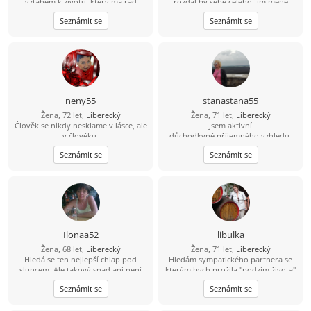
vztahem k životu, který má rád
rozdal by sebe celého,tím meně
turistiku, přírodu.
dostane,Čim vice chce sníkym byt
Seznámit se
Seznámit se
tím menši šance existuji,Čim vice má
člověk láskave srdce,tím vice bolesti
mu život naloží
neny55
stanastana55
Žena, 72 let,
Liberecký
Žena, 71 let,
Liberecký
Člověk se nikdy nesklame v lásce, ale
Jsem aktivní
v člověku.
důchodkyně,příjemného vzhledu.
Hledám kamaráda,přítele pro
Seznámit se
Seznámit se
nadcházející jarní měsíce.Ráda budu
komunikovat blíže.Liberec a blízké
okolí vítáno.
Ilonaa52
libulka
Žena, 68 let,
Liberecký
Žena, 71 let,
Liberecký
Hledá se ten nejlepší chlap pod
Hledám sympatického partnera se
sluncem. Ale takový snad ani není
kterým bych prožila "podzim života"
s láskou a v pohodě. Nikdy není
Seznámit se
Seznámit se
pozdě.