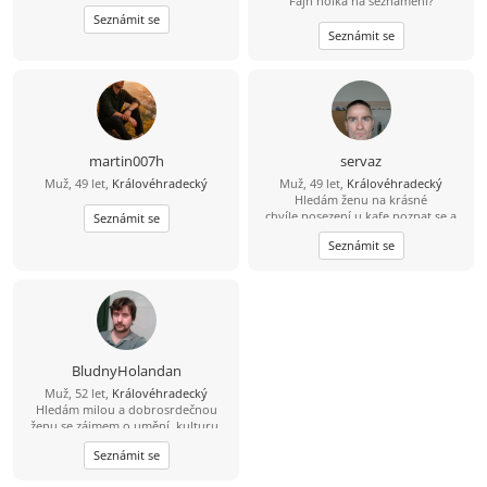
Fajn holka na seznámení?
Seznámit se
Seznámit se
martin007h
servaz
Muž, 49 let,
Královéhradecký
Muž, 49 let,
Královéhradecký
Hledám ženu na krásné
chvíle,posezení u kafe,poznat se a
Seznámit se
pak se uvidí.Jízda na horském kole
Seznámit se
,lesňačky i traily.Procházka v
přírodě.A i jiné...
BludnyHolandan
Muž, 52 let,
Královéhradecký
Hledám milou a dobrosrdečnou
ženu se zájmem o umění, kulturu,
památky a láskou ke zvířatům a
Seznámit se
přírodě. Rád bych s takovou ženou
spoluprožíval hezké chvíle a