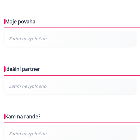
Moje povaha
Ideální partner
Kam na rande?