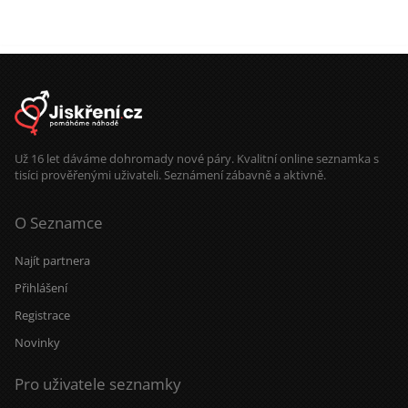
vzájemně se podporoval.
Už 16 let dáváme dohromady nové páry. Kvalitní online seznamka s
tisíci prověřenými uživateli. Seznámení zábavně a aktivně.
O Seznamce
Najít partnera
Přihlášení
Registrace
Novinky
Pro uživatele seznamky