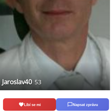
Jaroslav40
53
Líbí se mi
Napsat zprávu