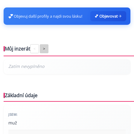
💕
Objevuj další profily a najdi svou lásku!
💕 Objevovat
Můj inzerát
<
>
Základní údaje
JSEM:
muž