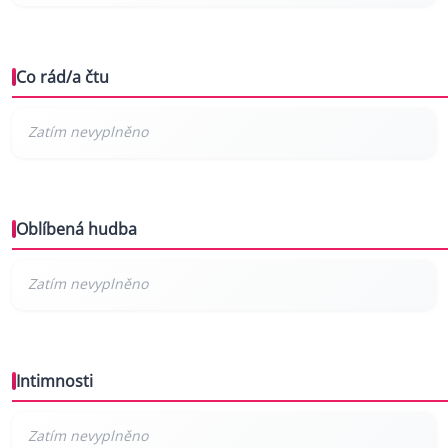
Co rád/a čtu
Oblíbená hudba
Intimnosti