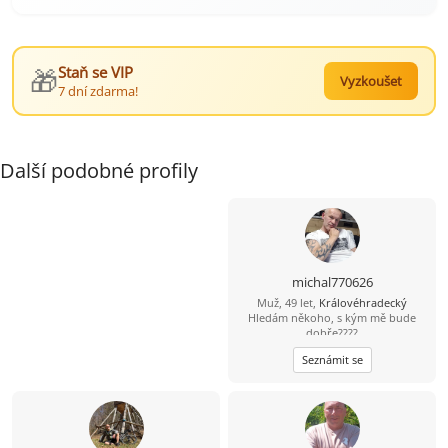
🎁
Staň se VIP
Vyzkoušet
7 dní zdarma!
Další podobné profily
michal770626
Muž, 49 let,
Královéhradecký
Hledám někoho, s kým mě bude
dobře????
Seznámit se