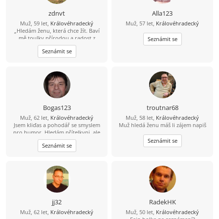
zdnvt
Alla123
Muž, 59 let,
Královéhradecký
Muž, 57 let,
Královéhradecký
„Hledám ženu, která chce žít. Baví
mě toulky přírodou a radost z
Seznámit se
pohybu. Hledám k sobě parťáka v
Seznámit se
ženském rodě, se kterou budeme
sdílet energii a volný čas, ale
zároveň si oba zachováme svou
svobodu a soukromí vlastního
domova. Věřím, že kvalitní vztah
stojí na společných zážitcích, ne na
společné adrese. Myslím si, že pro
začátek je to ideální způsob, jak se
Bogas123
troutnar68
na sebe pokaždé těšit a užívat si
Muž, 62 let,
Královéhradecký
Muž, 58 let,
Královéhradecký
společné chvíle naplno. Pojďme
Jsem kliďas a pohodář se smyslem
Muž hledá ženu máš li zájem napiš
zjistit, jestli máme stejný směr. A co
pro humor. Hledám přítelkyni, ale
přinese budoucnost? To ukáže čas."
nepohrdnou ani z kamarádkou.
Seznámit se
Seznámit se
jj32
RadekHK
Muž, 62 let,
Královéhradecký
Muž, 50 let,
Královéhradecký