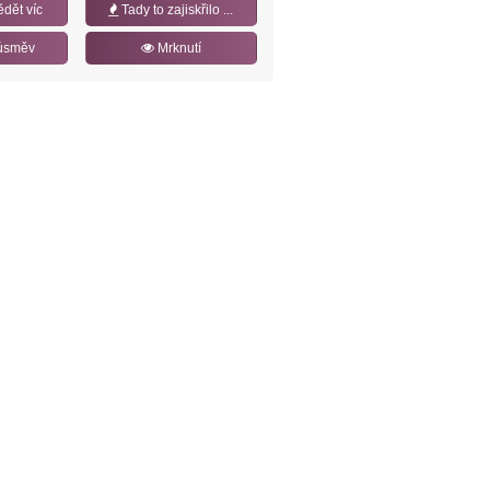
ědět víc
Tady to zajiskřilo ...
úsměv
Mrknutí