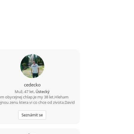
cedecko
Muž, 47 let,
Ústecký
em obycejnej chlap.Je my 38 let.Hleham
jnou zenu ktera vi co chce od zivota.David
Seznámit se