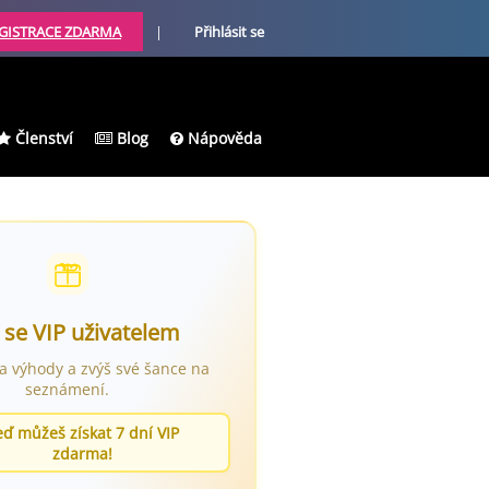
GISTRACE ZDARMA
|
Přihlásit se
Členství
Blog
Nápověda
 se VIP uživatelem
ra výhody a zvýš své šance na
seznámení.
eď můžeš získat 7 dní VIP
zdarma!