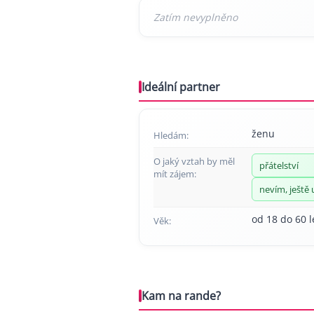
Ideální partner
ženu
Hledám:
O jaký vztah by měl
přátelství
mít zájem:
nevím, ještě 
od 18 do 60 l
Věk:
Kam na rande?