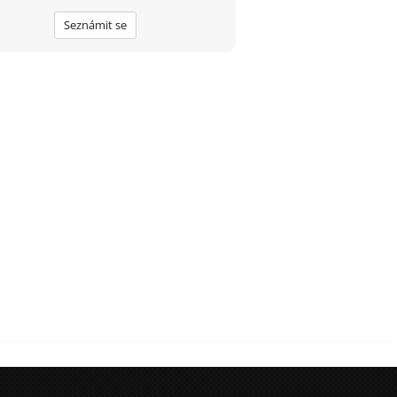
a mám i rodinu děti tak by to nevadilo
Seznámit se