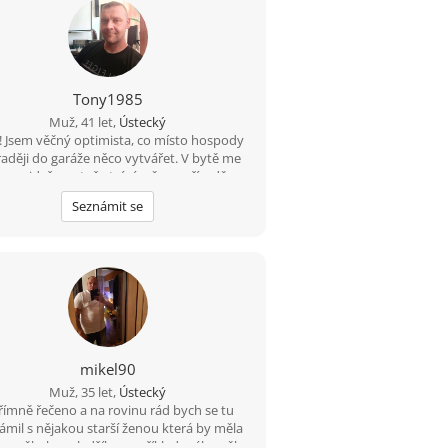
Tony1985
Muž, 41 let,
Ústecký
! Jsem věčný optimista, co místo hospody
raději do garáže něco vytvářet. V bytě me
nenajdeš, protože trávím čas v přírodě na
oubách, na rybách... Hledám tu ideálně
Seznámit se
nerku do života, kdo ví kam nás to zavede
????
mikel90
Muž, 35 let,
Ústecký
ímně řečeno a na rovinu rád bych se tu
ámil s nějakou starší ženou která by měla
 o někoho mladšího například mého věku