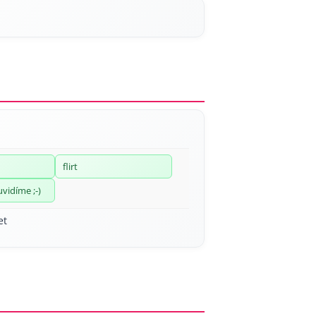
flirt
uvidíme ;-)
et