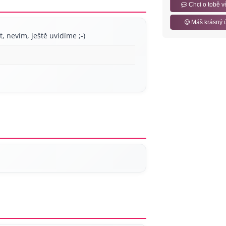
Chci o tobě v
Máš krásný 
irt, nevím, ještě uvidíme ;-)