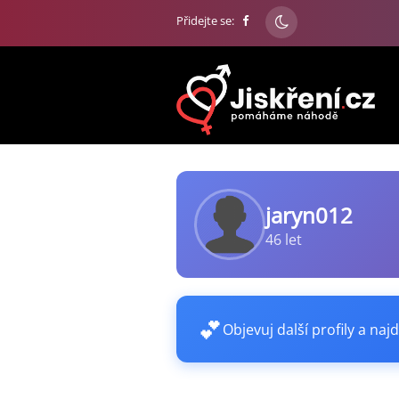
Přidejte se:
jaryn012
46 let
💕
Objevuj další profily a najd