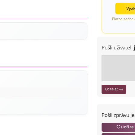
Vyzk
Platba začne 
Pošli uživateli
Odeslat
Pošli zprávu j
Líbíš se