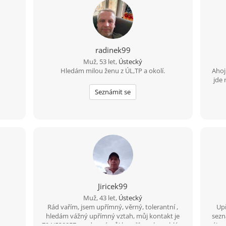
radinek99
Muž, 53 let,
Ústecký
Hledám milou ženu z ÚL,TP a okolí.
Ahoj
jde 
moc 
Seznámit se
h
part
Jiricek99
Muž, 43 let,
Ústecký
Rád vařím, jsem upřímný, věrný, tolerantní ,
Upř
hledám vážný upřímný vztah, můj kontakt je
sezn
704/538857,snad není můj hendikepek problém
zájem