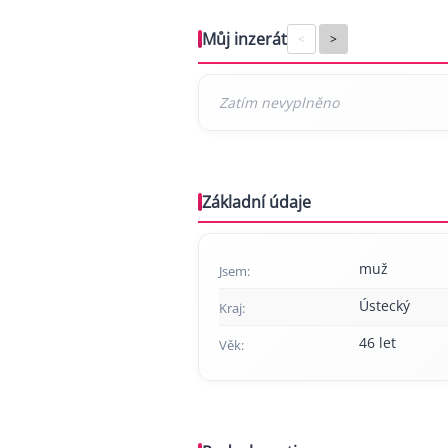
Můj inzerát
<
>
Základní údaje
muž
Jsem:
Ústecký
Kraj:
46 let
Věk: