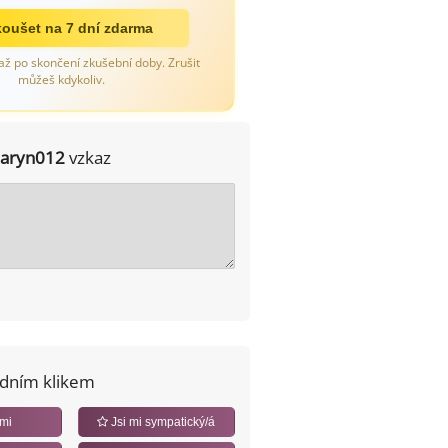
oušet na 7 dní zdarma
až po skončení zkušební doby. Zrušit
můžeš kdykoliv.
jaryn012
vzkaz
edním klikem
 mi
Jsi mi sympatický/á