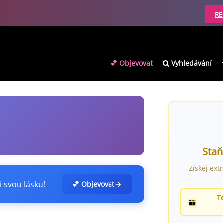
RE
💕 Objevovat
Vyhledávání
Staň
Získej ext
i svou lásku!
💕 Objevovat
T