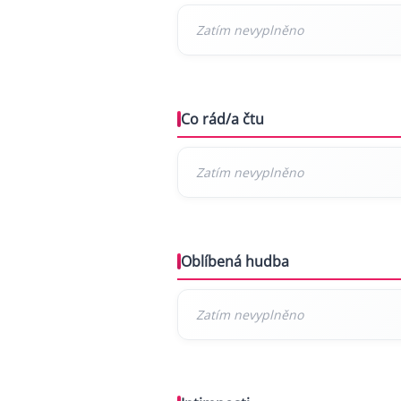
Co rád/a čtu
Oblíbená hudba