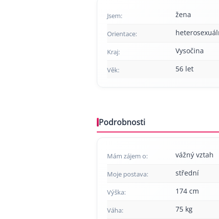
žena
Jsem:
heterosexuál
Orientace:
Vysočina
Kraj:
56 let
Věk:
Podrobnosti
vážný vztah
Mám zájem o:
střední
Moje postava:
174 cm
Výška:
75 kg
Váha: