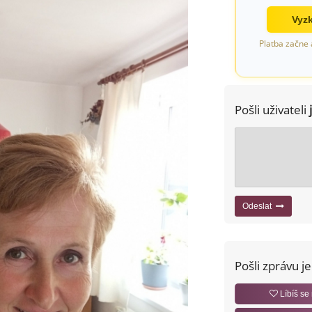
Vyzk
Platba začne 
Pošli uživateli
Odeslat
Pošli zprávu j
Líbíš se