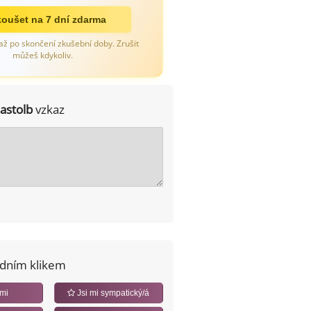
oušet na 7 dní zdarma
až po skončení zkušební doby. Zrušit
můžeš kdykoliv.
jastolb
vzkaz
edním klikem
 mi
Jsi mi sympatický/á