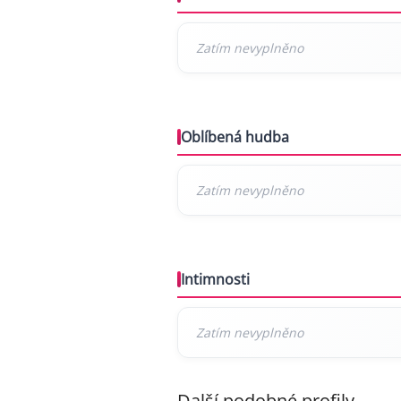
Oblíbená hudba
Intimnosti
Další podobné profily