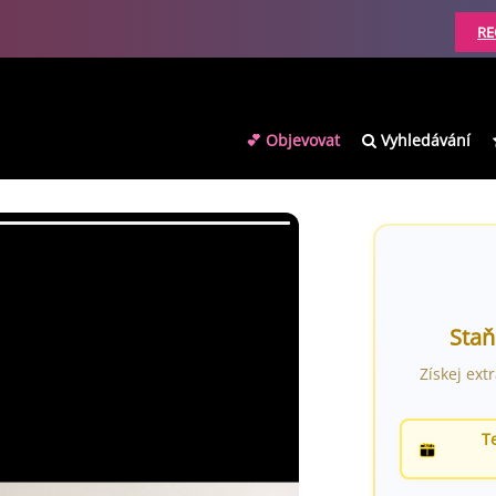
RE
💕 Objevovat
Vyhledávání
Staň
Získej ext
T