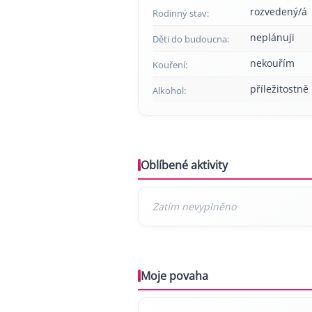
rozvedený/á
Rodinný stav:
neplánuji
Děti do budoucna:
nekouřím
Kouření:
příležitostně
Alkohol:
Oblíbené aktivity
Moje povaha