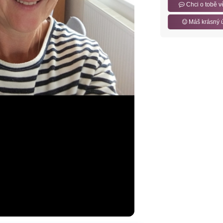
Chci o tobě v
Máš krásný 