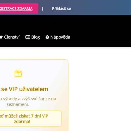
GISTRACE ZDARMA
|
Přihlásit se
Členství
Blog
Nápověda
 se VIP uživatelem
ra výhody a zvýš své šance na
seznámení.
eď můžeš získat 7 dní VIP
zdarma!