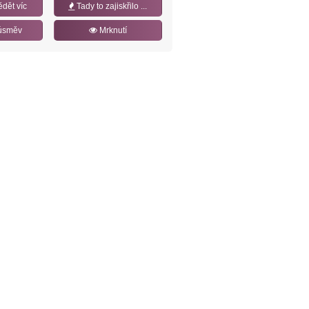
ědět víc
Tady to zajiskřilo ...
úsměv
Mrknutí