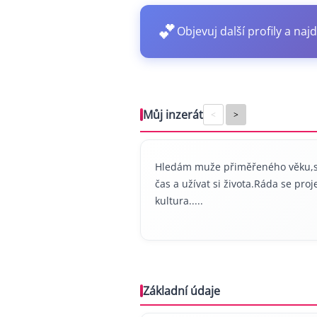
💕
Objevuj další profily a najd
Můj inzerát
<
>
Hledám muže přiměřeného věku,spř
čas a užívat si života.Ráda se pro
kultura.....
Základní údaje