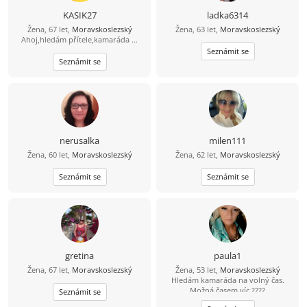
KASIK27
ladka6314
Žena, 67 let,
Moravskoslezský
Žena, 63 let,
Moravskoslezský
Ahoj,hledám přítele,kamaráda ...
Seznámit se
Seznámit se
nerusalka
milen111
Žena, 60 let,
Moravskoslezský
Žena, 62 let,
Moravskoslezský
Seznámit se
Seznámit se
gretina
paula1
Žena, 67 let,
Moravskoslezský
Žena, 53 let,
Moravskoslezský
Hledám kamaráda na volný čas.
Možná časem víc ????
Seznámit se