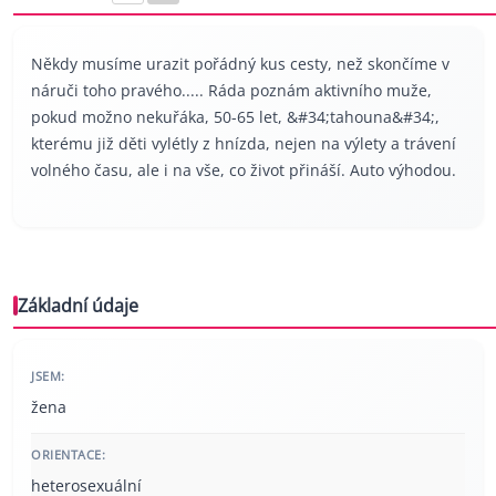
Někdy musíme urazit pořádný kus cesty, než skončíme v
náruči toho pravého..... Ráda poznám aktivního muže,
pokud možno nekuřáka, 50-65 let, &#34;tahouna&#34;,
kterému již děti vylétly z hnízda, nejen na výlety a trávení
volného času, ale i na vše, co život přináší. Auto výhodou.
Základní údaje
JSEM:
žena
ORIENTACE:
heterosexuální