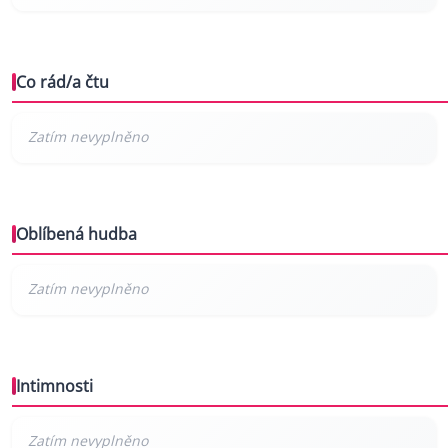
Co rád/a čtu
Oblíbená hudba
Intimnosti