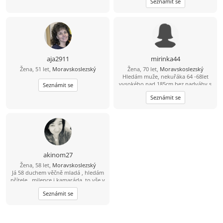
Seznámit se
aja2911
mirinka44
Žena, 51 let,
Moravskoslezský
Žena, 70 let,
Moravskoslezský
Hledám muže, nekuřáka 64 -68let
vysokého nad 185cm bez nadváhy s
Seznámit se
vyř.mim.Zn. seriózní jednání. Mladší
Seznámit se
prosím nepište.
akinom27
Žena, 58 let,
Moravskoslezský
Já 58 duchem věčně mladá , hledám
přítele , milence i kamaráda, to vše v
jedné osobě , avšak v pěkné a velmi
Seznámit se
zachovalé podobě …50 + - bys měl
mít a být fit . Auto nejlépe Ferari ,
aby jsme nebyli jak šneci pomalí
????, vlastní byt , ať po nocích