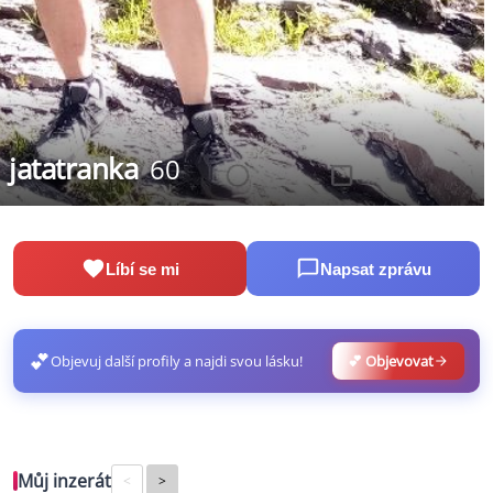
jatatranka
60
Líbí se mi
Napsat zprávu
💕
Objevuj další profily a najdi svou lásku!
💕 Objevovat
Můj inzerát
<
>