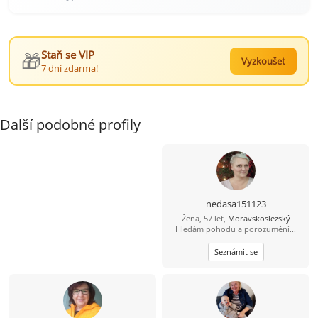
🎁
Staň se VIP
Vyzkoušet
7 dní zdarma!
Další podobné profily
nedasa151123
Žena, 57 let,
Moravskoslezský
Hledám pohodu a porozumění...
Seznámit se