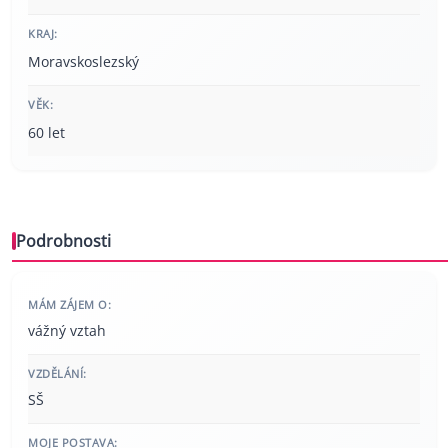
KRAJ:
Moravskoslezský
VĚK:
60 let
Podrobnosti
MÁM ZÁJEM O:
vážný vztah
VZDĚLÁNÍ:
SŠ
MOJE POSTAVA: