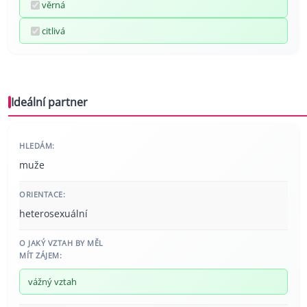
věrná
citlivá
Ideální partner
HLEDÁM:
muže
ORIENTACE:
heterosexuální
O JAKÝ VZTAH BY MĚL
MÍT ZÁJEM:
vážný vztah