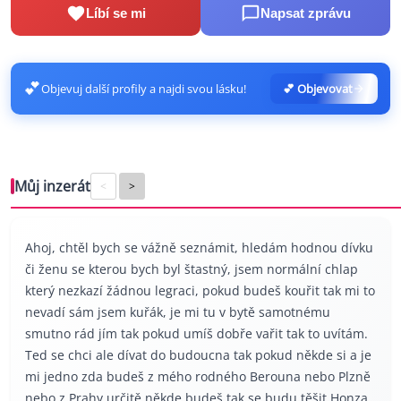
Líbí se mi
Napsat zprávu
💕
Objevuj další profily a najdi svou lásku!
💕 Objevovat
Můj inzerát
<
>
Ahoj, chtěl bych se vážně seznámit, hledám hodnou dívku
či ženu se kterou bych byl štastný, jsem normální chlap
který nezkazí žádnou legraci, pokud budeš kouřit tak mi to
nevadí sám jsem kuřák, je mi tu v bytě samotnému
smutno rád jím tak pokud umíš dobře vařit tak to uvítám.
Ted se chci ale dívat do budoucna tak pokud někde si a je
mi jedno zda budeš z mého rodného Berouna nebo Plzně
nebo z Prahy určitě někde budeš tak se budu těšit Honza