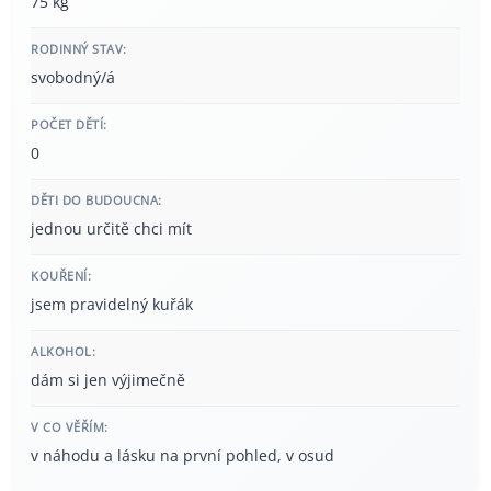
75 kg
RODINNÝ STAV:
svobodný/á
POČET DĚTÍ:
0
DĚTI DO BUDOUCNA:
jednou určitě chci mít
KOUŘENÍ:
jsem pravidelný kuřák
ALKOHOL:
dám si jen výjimečně
V CO VĚŘÍM:
v náhodu a lásku na první pohled, v osud