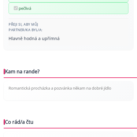
pečlivá
PŘEJI SI, ABY MŮJ
PARTNER/KA BYL/A:
Hlavně hodná a upřímná
Kam na rande?
Romantická procházka a pozvánka někam na dobré jídlo
Co rád/a čtu