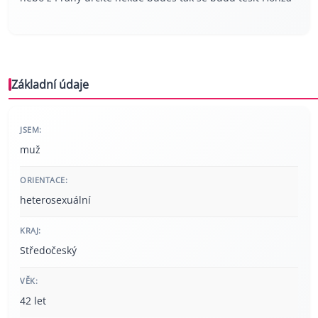
Základní údaje
JSEM:
muž
ORIENTACE:
heterosexuální
KRAJ:
Středočeský
VĚK:
42 let