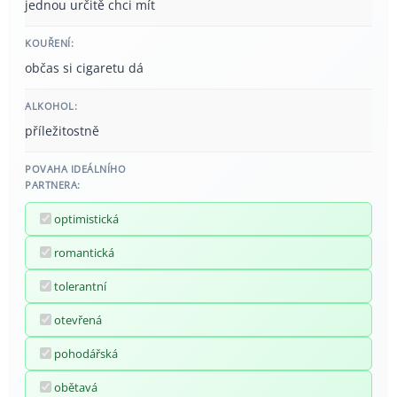
jednou určitě chci mít
KOUŘENÍ:
občas si cigaretu dá
ALKOHOL:
příležitostně
POVAHA IDEÁLNÍHO
PARTNERA:
optimistická
romantická
tolerantní
otevřená
pohodářská
obětavá