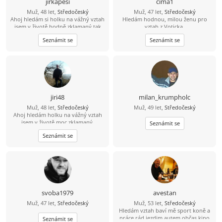
jirkapesi
cima1
Muž, 48 let,
Středočeský
Muž, 47 let,
Středočeský
Ahoj hledám si holku na vážný vztah
Hledám hodnou, milou ženu pro
jsem v životě hodně zklamaný tak
vztah z Voticka.
doufám že si zde holku najdu.
Seznámit se
Seznámit se
Pokud se budu líbit nějaké holce tak
tady je moje číslo 704 124183 můžete
mi rovnou zavolat.
jiri48
milan_krumpholc
Muž, 48 let,
Středočeský
Muž, 49 let,
Středočeský
Ahoj hledám holku na vážný vztah
jsem v životě moc zklamaný.
Seznámit se
Seznámit se
svoba1979
avestan
Muž, 47 let,
Středočeský
Muž, 53 let,
Středočeský
Hledám vztah baví mě sport koně a
práce rád jezdim autem občas kino
Seznámit se