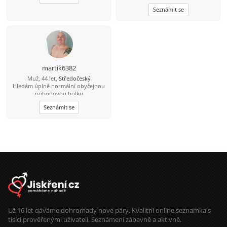
Seznámit se
martik6382
Muž, 44 let,
Středočeský
Hledám úplně normální obyčejnou
pohodovou holku
Seznámit se
Už 16 let dáváme dohromady nové páry. Kvalitní online seznamka s
tisíci prověřenými uživateli. Seznámení zábavně a aktivně.