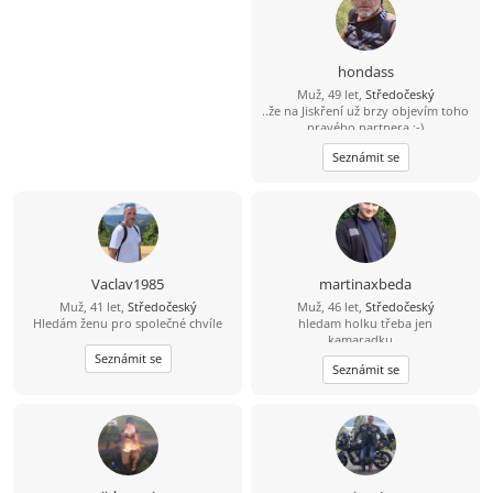
hondass
Muž, 49 let,
Středočeský
..že na Jiskření už brzy objevím toho
pravého partnera :-)
Seznámit se
Vaclav1985
martinaxbeda
Muž, 41 let,
Středočeský
Muž, 46 let,
Středočeský
Hledám ženu pro společné chvíle
hledam holku třeba jen
kamaradku...
Seznámit se
Seznámit se