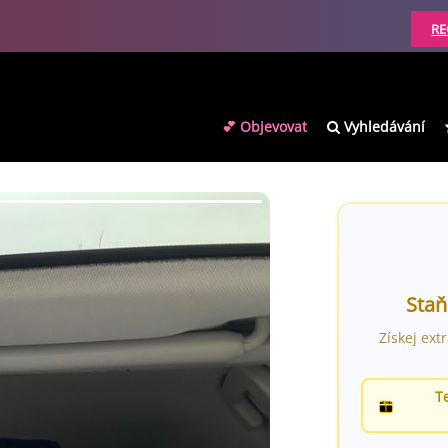
RE
💕 Objevovat
Vyhledávání
Staň
Získej ext
T