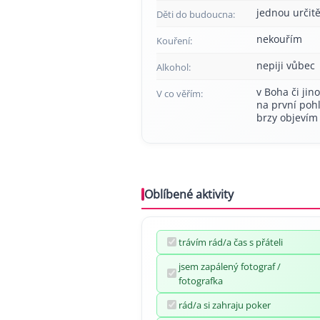
jednou určitě
Děti do budoucna:
nekouřím
Kouření:
nepiji vůbec
Alkohol:
v Boha či jin
V co věřím:
na první pohl
brzy objevím 
Oblíbené aktivity
trávím rád/a čas s přáteli
jsem zapálený fotograf /
fotografka
rád/a si zahraju poker