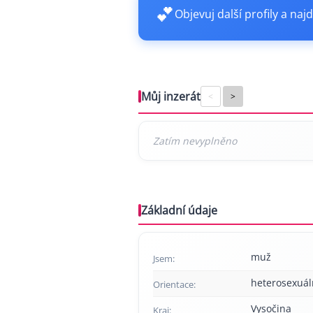
💕
Objevuj další profily a najd
Můj inzerát
<
>
Základní údaje
muž
Jsem:
heterosexuál
Orientace:
Vysočina
Kraj: