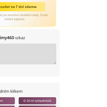
oušet na 7 dní zdarma
až po skončení zkušební doby. Zrušit
můžeš kdykoliv.
jimy460
vzkaz
edním klikem
 mi
Jsi mi sympatický/á