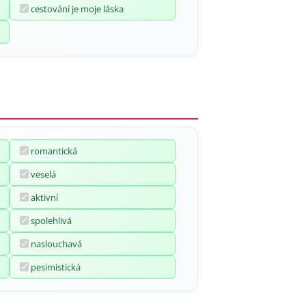
cestování je moje láska
romantická
veselá
aktivní
spolehlivá
naslouchavá
pesimistická