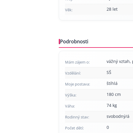
28 let
Věk:
Podrobnosti
vážný vztah, p
Mám zájem o:
SŠ
Vzdělání:
štíhlá
Moje postava:
180 cm
Výška:
74 kg
Váha:
svobodný/á
Rodinný stav:
0
Počet dětí: