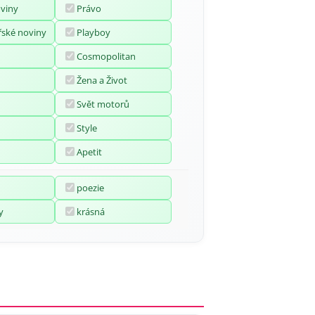
oviny
Právo
ské noviny
Playboy
Cosmopolitan
Žena a Život
Svět motorů
Style
Apetit
poezie
y
krásná