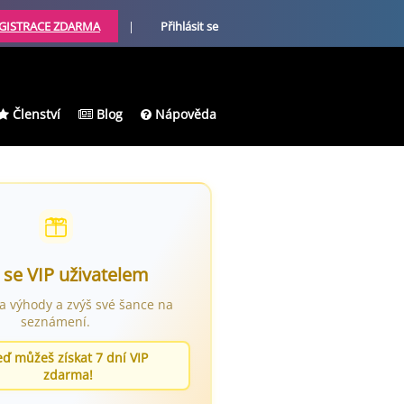
GISTRACE ZDARMA
|
Přihlásit se
Členství
Blog
Nápověda
 se VIP uživatelem
ra výhody a zvýš své šance na
seznámení.
eď můžeš získat 7 dní VIP
zdarma!