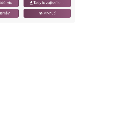
ědět víc
Tady to zajiskřilo ...
úsměv
Mrknutí