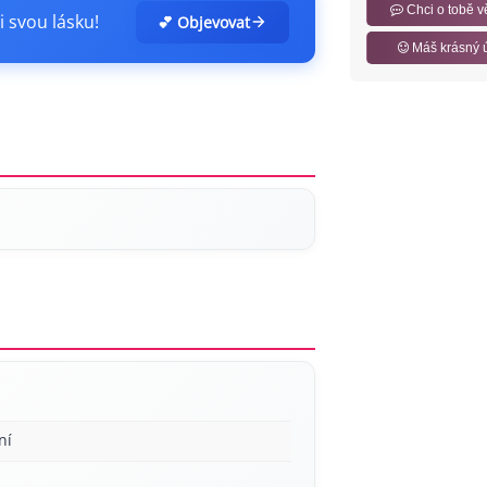
Chci o tobě v
i svou lásku!
💕 Objevovat
Máš krásný 
ní