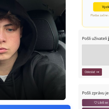
Vyzk
Platba začne 
Pošli uživateli
Odeslat
Pošli zprávu j
Líbíš se