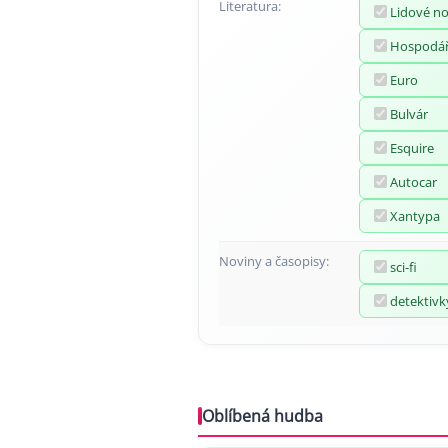
Literatura:
Lidové n
Hospodář
Euro
Bulvár
Esquire
Autocar
Xantypa
Noviny a časopisy:
sci-fi
detektivk
Oblíbená hudba