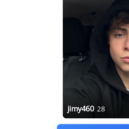
jimy460
28