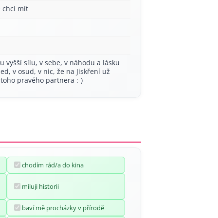
 chci mít
ou vyšší sílu, v sebe, v náhodu a lásku
ed, v osud, v nic, že na Jiskření už
toho pravého partnera :-)
chodím rád/a do kina
miluji historii
baví mě procházky v přírodě