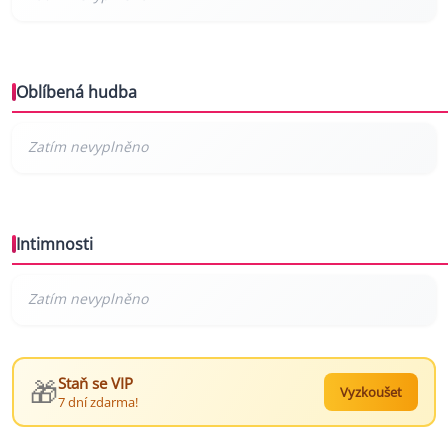
Oblíbená hudba
Intimnosti
🎁
Staň se VIP
Vyzkoušet
7 dní zdarma!