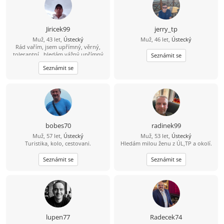
Jiricek99
jerry_tp
Muž, 43 let,
Ústecký
Muž, 46 let,
Ústecký
Rád vařím, jsem upřímný, věrný,
tolerantní , hledám vážný upřímný
Seznámit se
vztah, můj kontakt je
Seznámit se
704/538857,snad není můj
hendikepek problém se znovu
seznámit, rád vařím, pracují, jsem
věrný, upřímný, tolerantní, mám rád
procházky,hudbu, můj kontakt je
pospajiri33@seznam.cz
nemám VIP
účet budu rád když mi napíšeš
bobes70
radinek99
Muž, 57 let,
Ústecký
Muž, 53 let,
Ústecký
Turistika, kolo, cestovani.
Hledám milou ženu z ÚL,TP a okolí.
Seznámit se
Seznámit se
lupen77
Radecek74