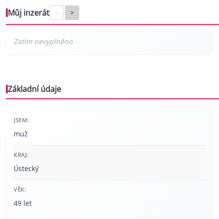
Můj inzerát
<
>
Základní údaje
JSEM:
muž
KRAJ:
Ústecký
VĚK:
49 let