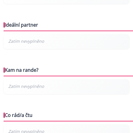
Ideální partner
Kam na rande?
Co rád/a čtu