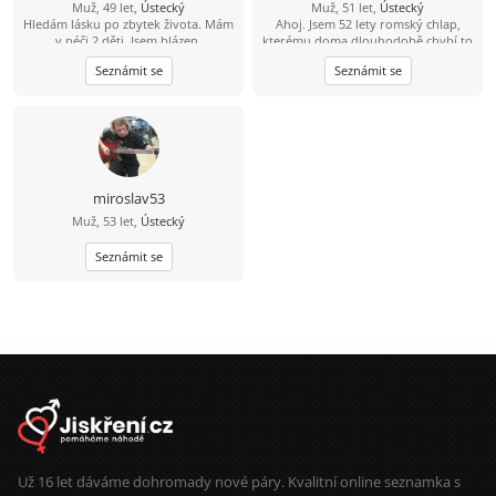
Muž, 49 let,
Ústecký
Muž, 51 let,
Ústecký
Hledám lásku po zbytek života. Mám
Ahoj. Jsem 52 lety romský chlap,
v péči 2 děti. Jsem blázen.
kterému doma dlouhodobě chybí to
nejdůležitější – obyčejné lidské
Seznámit se
Seznámit se
objetí, opora, porozumění a
intimita. Na nic si nehraju a nechci
nikoho tahat za nos, proto píšu na
rovinu, jak to je. Hledám normální a
upřímnou ženu na diskrétní, ale
přátelský vztah plný vzájemné
podpory. Mohu ti nabídnout
spolehlivost a férové jednání.
miroslav53
Hledám někoho, s kým si budeme
Muž, 53 let,
Ústecký
dávat najevo, že o sebe stojíme, a
budeme si vzájemně oporou v tom,
Seznámit se
co prožíváme. Pokud ti také chybí
blízkost a nevadí ti má situace, ozvi
se a uvidíme, jestli najdeme
společnou řeč.
Už 16 let dáváme dohromady nové páry. Kvalitní online seznamka s