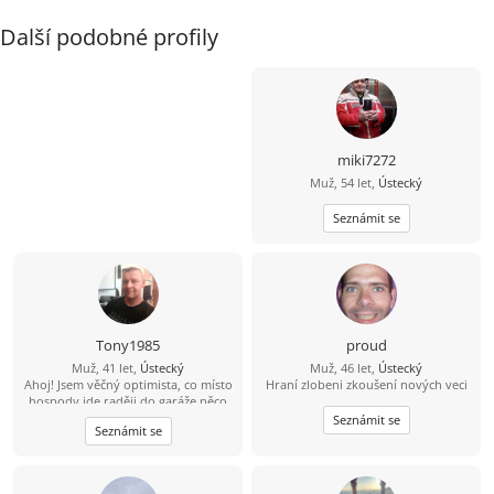
Další podobné profily
miki7272
Muž, 54 let,
Ústecký
Seznámit se
Tony1985
proud
Muž, 41 let,
Ústecký
Muž, 46 let,
Ústecký
Ahoj! Jsem věčný optimista, co místo
Hraní zlobeni zkoušení nových veci
hospody jde raději do garáže něco
vytvářet. V bytě me moc nenajdeš,
Seznámit se
Seznámit se
protože trávím čas v přírodě na
houbách, na rybách... Hledám tu
ideálně partnerku do života, kdo ví
kam nás to zavede ????