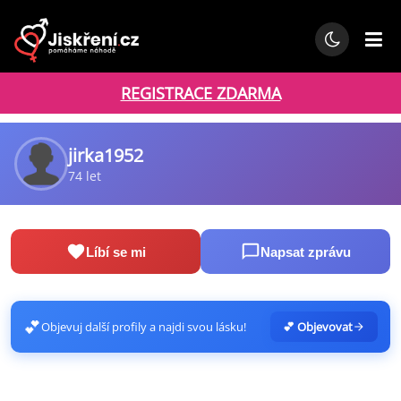
REGISTRACE ZDARMA
jirka1952
74 let
Líbí se mi
Napsat zprávu
💕
Objevuj další profily a najdi svou lásku!
💕 Objevovat