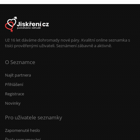
Už 16 let dáváme dohromady nové páry. Kvalitní online seznamka s
tisíci prověřenými uživateli. Seznámení zábavně a aktivně.
O Seznamce
Najít partnera
Přihlášení
Registrace
Novinky
Pro uživatele seznamky
Zapomenuté heslo
Škola seznamování