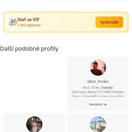
🎁
Staň se VIP
Vyzkoušet
7 dní zdarma!
Další podobné profily
tibor_hrnko
Muž, 73 let,
Ústecký
Ústí nad Labem,71/174/82 hledám
ženu z Ústeckého kraje pro vážný
vztah i se zdravotními problémy od
Seznámit se
60 do.............let