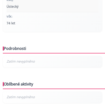
Ústecký
VĚK:
74 let
Podrobnosti
Oblíbené aktivity