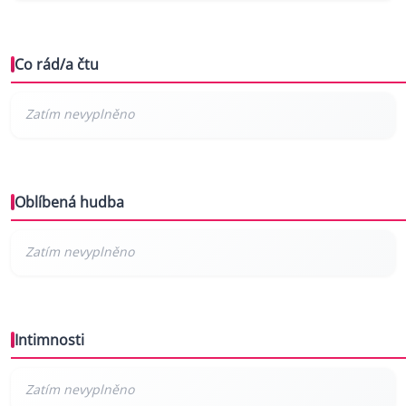
Co rád/a čtu
Oblíbená hudba
Intimnosti