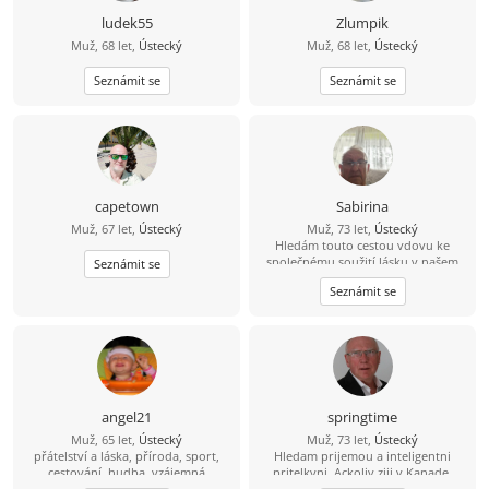
ludek55
Zlumpik
Muž, 68 let,
Ústecký
Muž, 68 let,
Ústecký
Seznámit se
Seznámit se
capetown
Sabirina
Muž, 67 let,
Ústecký
Muž, 73 let,
Ústecký
Hledám touto cestou vdovu ke
společnému soužití lásku v našem
Seznámit se
věku A něhu jsem upřímný hodný a
Seznámit se
laskavý koníčky výlety autem.
Procházky přírodou a plavání
nekouřím abstinent C
angel21
springtime
Muž, 65 let,
Ústecký
Muž, 73 let,
Ústecký
přátelství a láska, příroda, sport,
Hledam prijemou a inteligentni
cestování, hudba, vzájemná
pritelkyni. Ackoliv ziji v Kanade,
inspirace,radost, štěstí, stálé zdraví,
setkani s tebou by mohlo prinest