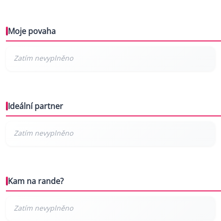
Moje povaha
Ideální partner
Kam na rande?