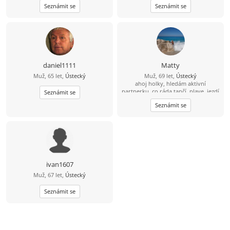
Seznámit se
Seznámit se
to mi moje bytost stále praví
zajimava rozhodnuti
daniel1111
Matty
Muž, 65 let,
Ústecký
Muž, 69 let,
Ústecký
ahoj holky, hledám aktivní
partnerku, co ráda tančí, plave, jezdí
Seznámit se
na koloběžce, užívá si wellness a
Seznámit se
saunových světů a když k moři, tak
na konec civilizace žádná přelidněná
letoviska ;-)
ivan1607
Muž, 67 let,
Ústecký
Seznámit se