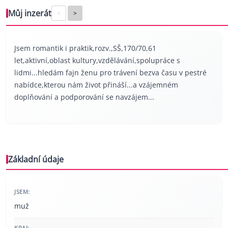
Můj inzerát
<
>
Jsem romantik i praktik,rozv.,SŠ,170/70,61
let,aktivní,oblast kultury,vzdělávání,spolupráce s
lidmi...hledám fajn ženu pro trávení bezva času v pestré
nabídce,kterou nám život přináší...a vzájemném
doplňování a podporování se navzájem...
Základní údaje
JSEM:
muž
KRAJ: