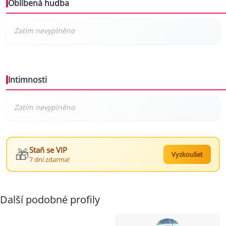
Oblíbená hudba
Intimnosti
🎁
Staň se VIP
Vyzkoušet
7 dní zdarma!
Další podobné profily