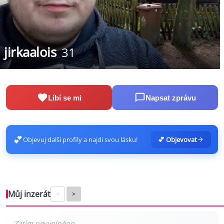
jirkaalois
31
Líbí se mi
Napsat zprávu
💕
Objevuj další profily a najdi svou lásku!
💕 Objevovat
Můj inzerát
<
>