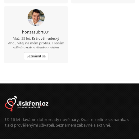
takže bych byl rád, kdyby tolerovala
lásku ke zvířatům, a přírodě. Osobě
mohu říci, že jsem upřímný,
pracovitý kluk, který by rád v životě
poznal někoho kdo to má podobně.
Jsem otevřený novým zážitkům,
vzájemné sdílení radostí i starostí.
honzasubrt001
Také rád objevuju nová místa,
Muž, 35 let,
Královéhradecký
představuju si, jak to tam vypadalo
Ahoj, vítej na mém profilu. Hledám
dřív v představách dál od chaosu
vážný vztah s dlouhodobým
moderního života. Někdy zajdu na
potenciálem. Jsem člověk povídavý a
muzikál a na procházku se psem.
Seznámit se
proberu s tebou vše, co chceš.
Poslouchám české písničky s
Pokud hledáš někoho,o koho se
příběhem a také se rád starám o
můžeš opřít, BINGO!! Dej lajk
zahradu kde mi dává smysl se starat
vyměňme si pár řádků a pojďme se
o růže a pěstovat zeleninu. Těším se
poznat osobně. Hledám někoho v
milé zprávy. Hezký den David
lokalitě Hradec Králové a okolí.
Těším se na tvoji zprávu.
Už 16 let dáváme dohromady nové páry. Kvalitní online seznamka s
tisíci prověřenými uživateli. Seznámení zábavně a aktivně.