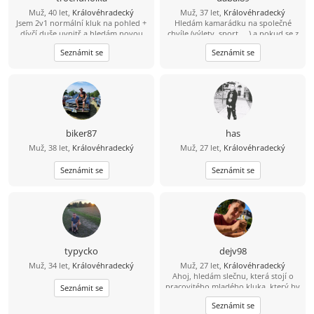
nezkazí žádnou legraci. Oceníš-li můj
Muž, 40 let,
Královéhradecký
Muž, 37 let,
Královéhradecký
životní styl, ráda vyrazíš ven a máš
Jsem 2v1 normální kluk na pohled +
Hledám kamarádku na společné
pro strach uděláno, budeme si
dívčí duše uvnitř a hledám novou
chvíle (výlety, sport, ...) a pokud se z
skvěle rozumět.
nejlepší kamarádku jako spřízněnou
toho vyklube něco víc, budu velmi
Seznámit se
Seznámit se
duši. Sice jsem duše zadaná ale i tak
rád ... :-)
osamocená.
biker87
has
Muž, 38 let,
Královéhradecký
Muž, 27 let,
Královéhradecký
Seznámit se
Seznámit se
typycko
dejv98
Muž, 34 let,
Královéhradecký
Muž, 27 let,
Královéhradecký
Ahoj, hledám slečnu, která stojí o
pracovitého mladého kluka, který by
Seznámit se
rád poznal milou, pracovitou
Seznámit se
polovičku, pracuji v zemědělství,