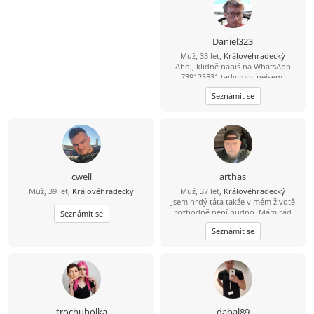
Daniel323
Muž, 33 let,
Královéhradecký
Ahoj, klidně napiš na WhatsApp
739125531 tady moc nejsem.
Seznámit se
cwell
arthas
Muž, 39 let,
Královéhradecký
Muž, 37 let,
Královéhradecký
Jsem hrdý táta takže v mém životě
rozhodně není nudno. Mám rád
Seznámit se
aktivní odpočinek – vyrazit na
Seznámit se
procházku, do přírody nebo na výlet
je pro mě ideální způsob, jak vyčistit
hlavu. Když zrovna nelítáme venku,
rád zkouším vařit nová jídla, pustím
si dobrý film nebo si prostě jen tak
užívám zasloužený klid. Hledám
pohodovou ženu, se kterou je
sranda, má smysl pro zábavu a
trochuholka
dabal89