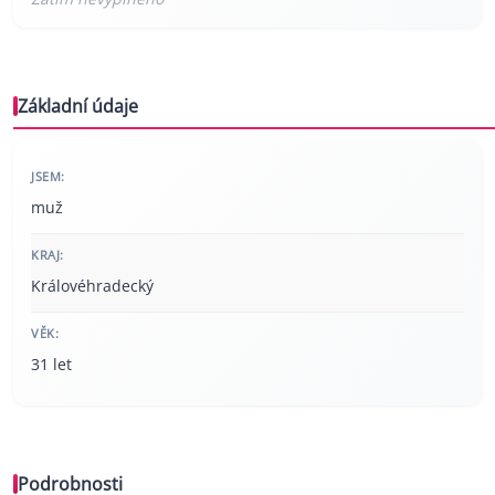
Základní údaje
JSEM:
muž
KRAJ:
Královéhradecký
VĚK:
31 let
Podrobnosti