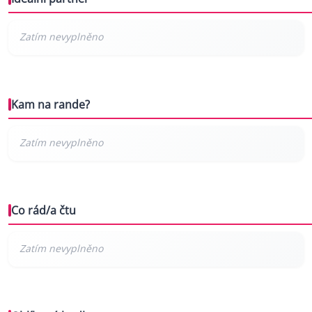
Kam na rande?
Co rád/a čtu