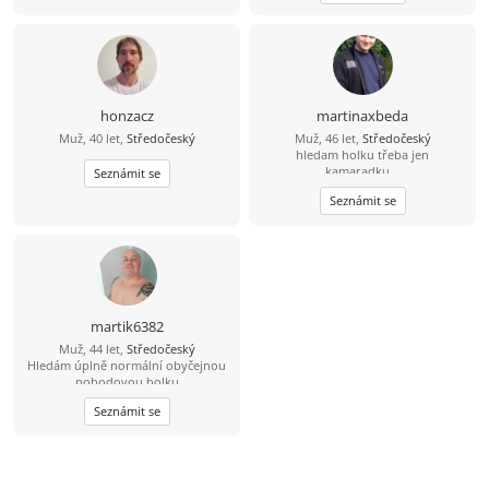
rozbalíš a ukážeš mi poradny sex
pokud si na mne troufneš
honzacz
martinaxbeda
Muž, 40 let,
Středočeský
Muž, 46 let,
Středočeský
hledam holku třeba jen
kamaradku...
Seznámit se
Seznámit se
martik6382
Muž, 44 let,
Středočeský
Hledám úplně normální obyčejnou
pohodovou holku
Seznámit se