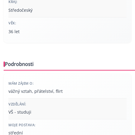
KRAJ:
Středočeský
VĚK:
36 let
Podrobnosti
MÁM ZÁJEM O:
vážný vztah, přátelství, flirt
VZDĚLÁNÍ:
VŠ - studuji
MOJE POSTAVA:
střední