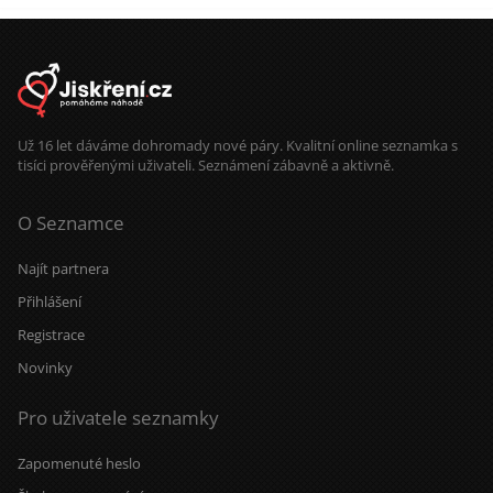
Už 16 let dáváme dohromady nové páry. Kvalitní online seznamka s
tisíci prověřenými uživateli. Seznámení zábavně a aktivně.
O Seznamce
Najít partnera
Přihlášení
Registrace
Novinky
Pro uživatele seznamky
Zapomenuté heslo