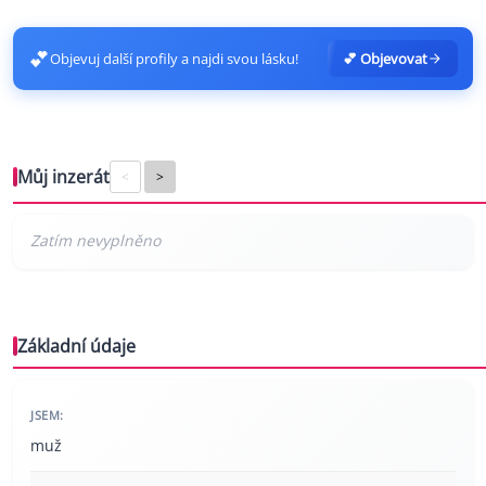
💕
Objevuj další profily a najdi svou lásku!
💕 Objevovat
Můj inzerát
<
>
Základní údaje
JSEM:
muž