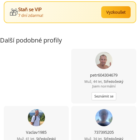
🎁
Staň se VIP
Vyzkoušet
7 dní zdarma!
Další podobné profily
petr604304679
Muž, 44 let,
Středočeský
Jsem normální
Seznámit se
Vaclav1985
737395205
Muž, 41 let,
Středočeský
Muž, 34 let,
Středočeský