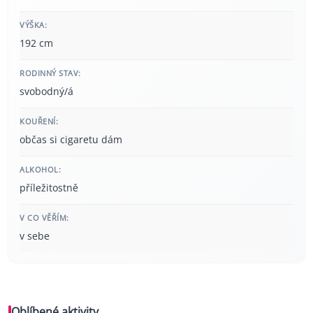
VÝŠKA:
192 cm
RODINNÝ STAV:
svobodný/á
KOUŘENÍ:
občas si cigaretu dám
ALKOHOL:
příležitostně
V CO VĚŘÍM:
v sebe
Oblíbené aktivity