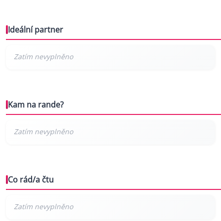
Ideální partner
Kam na rande?
Co rád/a čtu