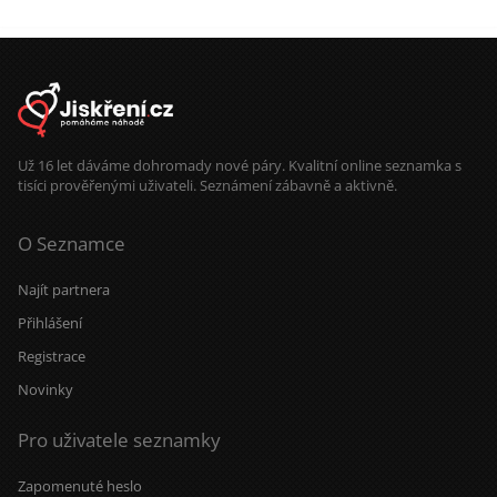
Už 16 let dáváme dohromady nové páry. Kvalitní online seznamka s
tisíci prověřenými uživateli. Seznámení zábavně a aktivně.
O Seznamce
Najít partnera
Přihlášení
Registrace
Novinky
Pro uživatele seznamky
Zapomenuté heslo