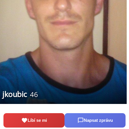
jkoubic
46
Líbí se mi
Napsat zprávu