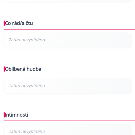
Co rád/a čtu
Oblíbená hudba
Intimnosti