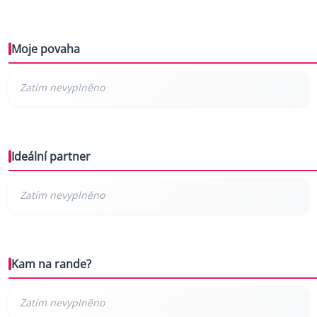
Moje povaha
Ideální partner
Kam na rande?