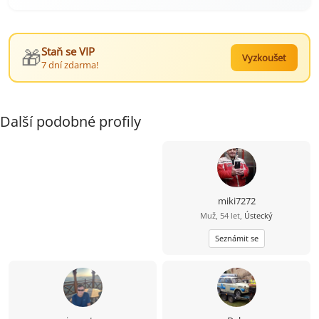
🎁
Staň se VIP
Vyzkoušet
7 dní zdarma!
Další podobné profily
miki7272
Muž, 54 let,
Ústecký
Seznámit se