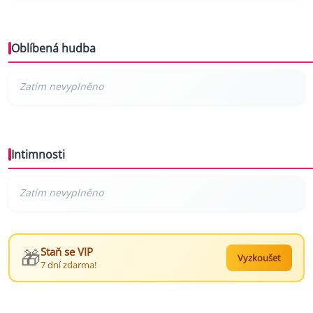
Oblíbená hudba
Intimnosti
🎁
Staň se VIP
Vyzkoušet
7 dní zdarma!