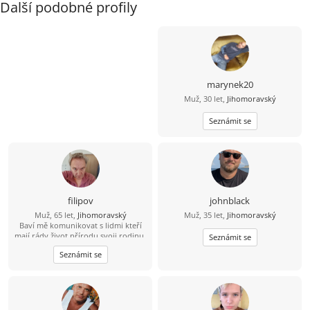
Další podobné profily
marynek20
Muž, 30 let,
Jihomoravský
Seznámit se
filipov
johnblack
Muž, 65 let,
Jihomoravský
Muž, 35 let,
Jihomoravský
Baví mě komunikovat s lidmi kteří
mají rády život přírodu svoji rodinu.
Seznámit se
Mám rád činnost která potěší
Seznámit se
pomůže....