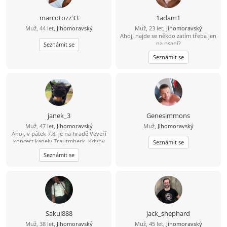
marcotozz33
1adam1
Muž, 44 let,
Jihomoravský
Muž, 23 let,
Jihomoravský
Ahoj, najde se někdo zatím třeba jen
na psaní?
Seznámit se
Seznámit se
janek_3
Genesimmons
Muž, 47 let,
Jihomoravský
Muž,
Jihomoravský
Ahoj, v pátek 7.8. je na hradě Veveří
koncert kapely Trautmberk. Kdyby
Seznámit se
se Ti chtělo, tak mám na Wats Appu
Seznámit se
čerstvou fotku :-) 773 908 225 Jan
Sakul888
jack_shephard
Muž, 38 let,
Jihomoravský
Muž, 45 let,
Jihomoravský