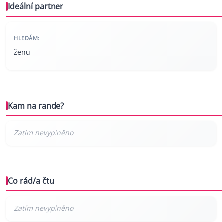
Ideální partner
HLEDÁM:
ženu
Kam na rande?
Co rád/a čtu