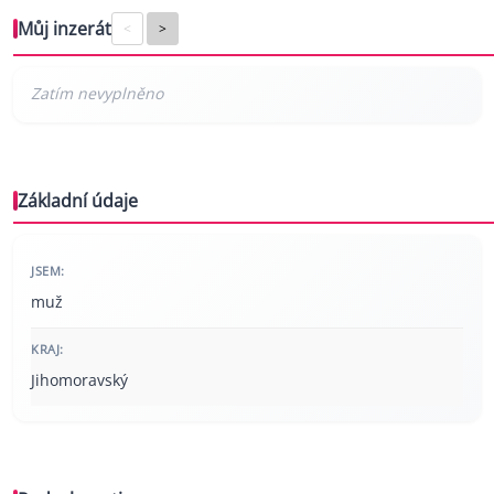
Můj inzerát
<
>
Základní údaje
JSEM:
muž
KRAJ:
Jihomoravský