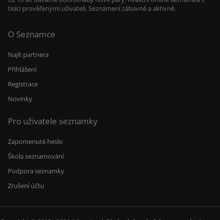
Chodím na ryby. Máš odvahu ísť
tisíci prověřenými uživateli. Seznámení zábavně a aktivně.
somnou životom? Tak mi napíš
správu. Mám tu 5 správ denne, takže
nemôžem písať každú minutu. Ak
O Seznamce
neodpisujem a som tu, tak už
nemám správy. Bývam 50 Km. od
Breclavi. Okres Malacky na
Najít partnera
slovensku. Peter
Přihlášení
Registrace
Novinky
Pro uživatele seznamky
Zapomenuté heslo
Škola seznamování
Podpora seznamky
Zrušení účtu