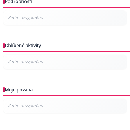
Podrobnosti
Oblíbené aktivity
Moje povaha