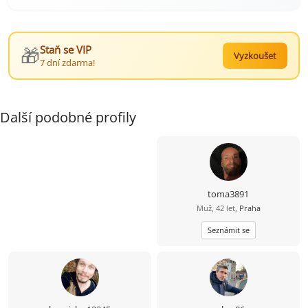
🎁
Staň se VIP
Vyzkoušet
7 dní zdarma!
Další podobné profily
toma3891
Muž, 42 let,
Praha
Seznámit se