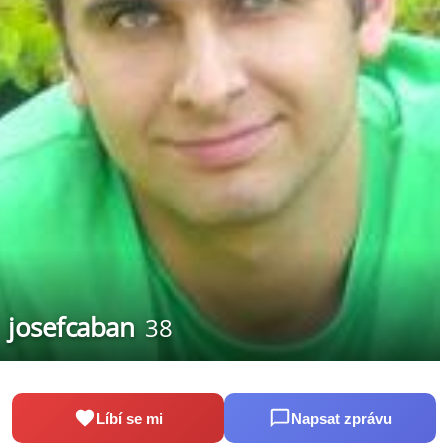
josefcaban
38
Líbí se mi
Napsat zprávu