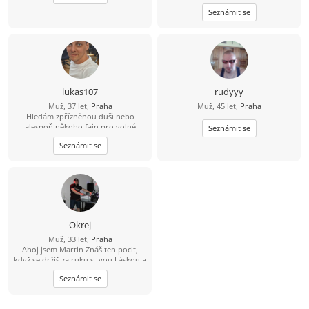
každého nového dne v její
Seznámit se
společnosti
lukas107
rudyyy
Muž, 37 let,
Praha
Muž, 45 let,
Praha
Hledám zpřízněnou duši nebo
alespoň někoho fajn pro volné
Seznámit se
chvíle. ????
Seznámit se
Okrej
Muž, 33 let,
Praha
Ahoj jsem Martin Znáš ten pocit,
když se držíš za ruku s tvou Láskou a
čas jakoby neexistoval? Jsem 23 let,
Seznámit se
sympatický, svobodný, muž se
smyslem pro humor a životem
zocelený hledá ženu, pro kterou