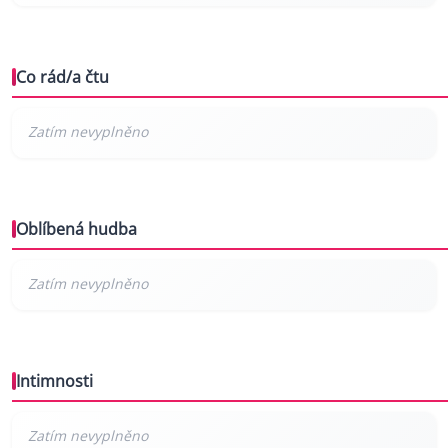
Co rád/a čtu
Oblíbená hudba
Intimnosti