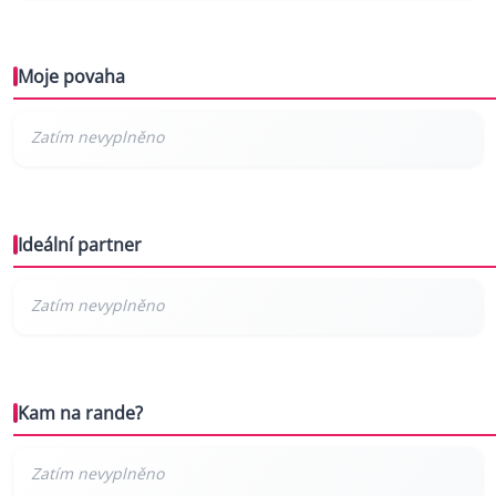
Moje povaha
Ideální partner
Kam na rande?