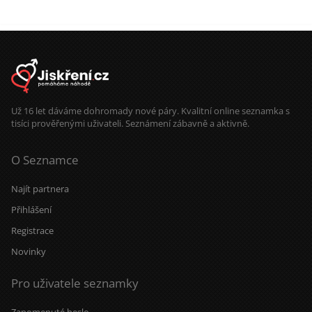
držení za ruce bude pouhá
předzvěst toho nádherného, co s
ním prožije. Miluji večerní
procházky, když slunce zapadá. Mám
oblíbenou trasu kolem Vltavy. A pak
společný návrat s posezením a
večeří v útulné hospůdce by mohlo
být příjemným zakončením hezkého
dne.
Už 16 let dáváme dohromady nové páry. Kvalitní online seznamka s
tisíci prověřenými uživateli. Seznámení zábavně a aktivně.
O Seznamce
Najít partnera
Přihlášení
Registrace
Novinky
Pro uživatele seznamky