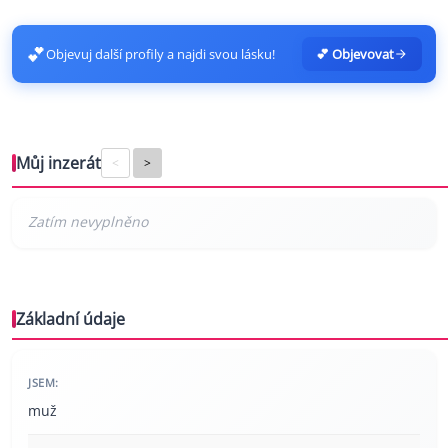
💕
Objevuj další profily a najdi svou lásku!
💕 Objevovat
Můj inzerát
<
>
Základní údaje
JSEM:
muž