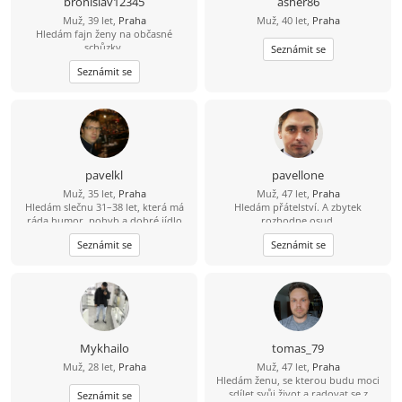
bronislav12345
asher86
Muž, 39 let,
Praha
Muž, 40 let,
Praha
Hledám fajn ženy na občasné
schůzky.
Seznámit se
Seznámit se
pavelkl
pavellone
Muž, 35 let,
Praha
Muž, 47 let,
Praha
Hledám slečnu 31–38 let, která má
Hledám přátelství. A zbytek
ráda humor, pohyb a dobré jídlo
rozhodne osud.
(ideálně i umí vařit ????). Mě baví
Seznámit se
Seznámit se
lyžování, bowling a dlouhé jízdy na
kole – 80 km beru jako výzvu, ne
utrpení. Hledám někoho, s kým
bude fajn nejen na výletě, ale i doma
u večeře.
Mykhailo
tomas_79
Muž, 28 let,
Praha
Muž, 47 let,
Praha
Hledám ženu, se kterou budu moci
sdílet svůj život a radovat se z
Seznámit se