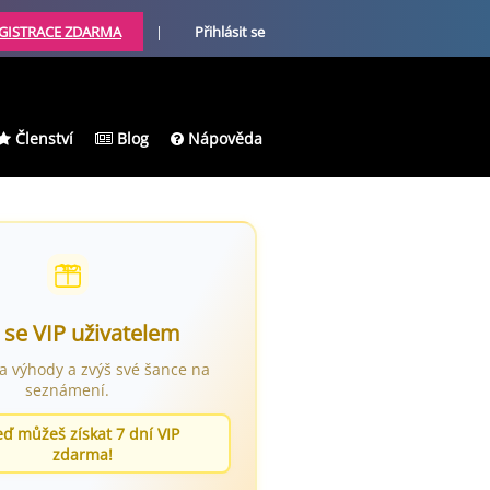
GISTRACE ZDARMA
|
Přihlásit se
Členství
Blog
Nápověda
 se VIP uživatelem
ra výhody a zvýš své šance na
seznámení.
eď můžeš získat 7 dní VIP
zdarma!