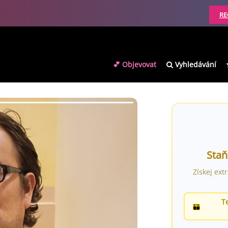
RE
💕 Objevovat
Vyhledávání
Staň
Získej ext
T