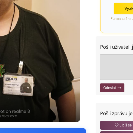
Vyzk
Platba začne 
Pošli uživateli
Odeslat
Pošli zprávu j
Líbíš se