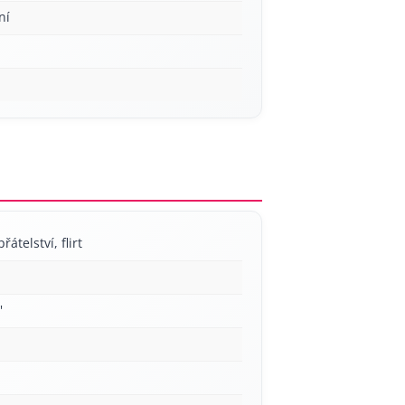
ní
řátelství, flirt
'