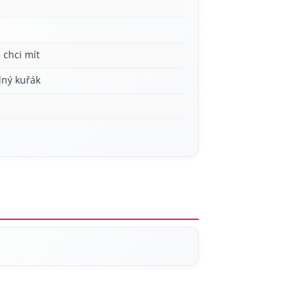
 chci mít
lný kuřák