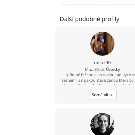
Další podobné profily
mikel90
Muž, 35 let,
Ústecký
Upřímně řečeno a na rovinu rád bych s
seznámil s nějakou starší ženou která by
zájem o někoho mladšího například méh
a mám i rodinu děti tak by to nevadil
Seznámit se