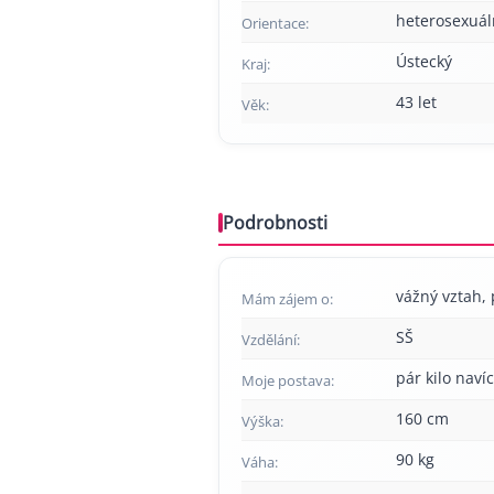
heterosexuál
Orientace:
Ústecký
Kraj:
43 let
Věk:
Podrobnosti
vážný vztah, p
Mám zájem o:
SŠ
Vzdělání:
pár kilo navíc
Moje postava:
160 cm
Výška:
90 kg
Váha: