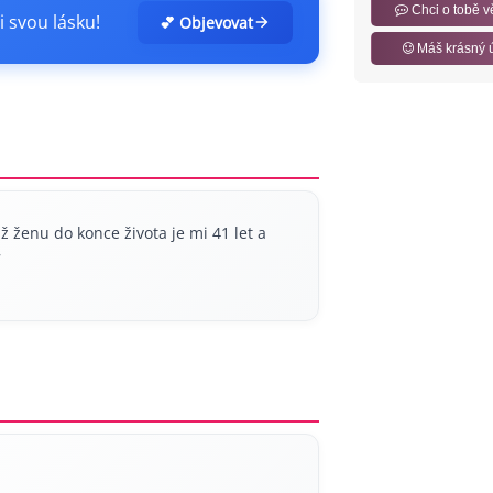
Chci o tobě v
i svou lásku!
💕 Objevovat
Máš krásný 
 ženu do konce života je mi 41 let a
7