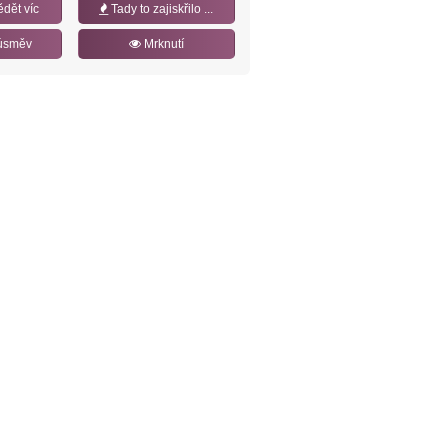
ědět víc
Tady to zajiskřilo ...
úsměv
Mrknutí