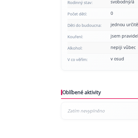
svobodný/á
Rodinný stav:
0
Počet dětí:
jednou určitě
Děti do budoucna:
jsem pravide
Kouření:
nepiji vůbec
Alkohol:
v osud
V co věřím:
Oblíbené aktivity