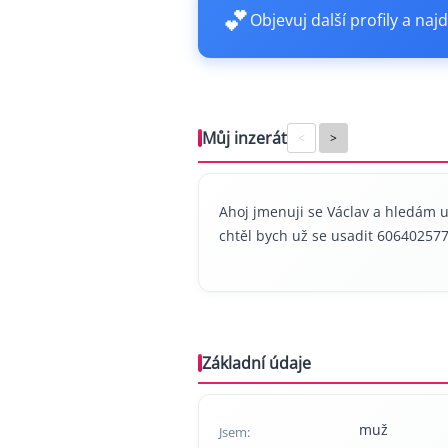
💕
Objevuj další profily a najd
Můj inzerát
<
>
Ahoj jmenuji se Václav a hledám už
chtěl bych už se usadit 60640257
Základní údaje
muž
Jsem: