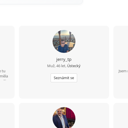
jerry_tp
Muž, 46 let,
Ústecký
e tu
Jsem 
 měla
Seznámit se
o věku
o