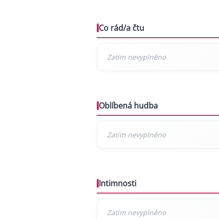
Co rád/a čtu
Oblíbená hudba
Intimnosti