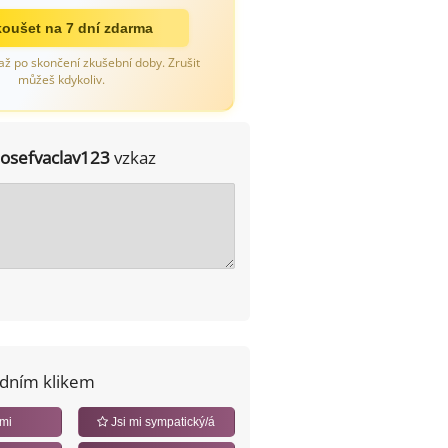
oušet na 7 dní zdarma
až po skončení zkušební doby. Zrušit
můžeš kdykoliv.
josefvaclav123
vzkaz
edním klikem
 mi
Jsi mi sympatický/á