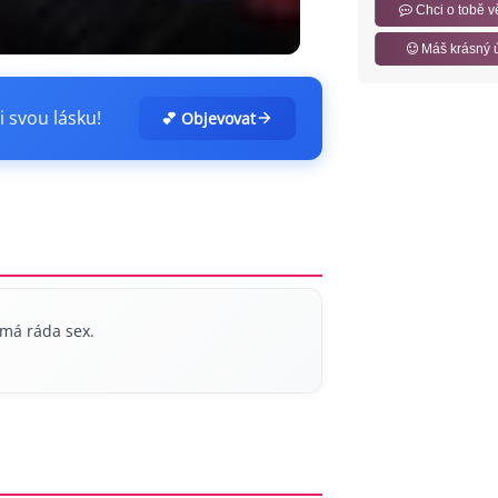
Chci o tobě v
Máš krásný 
i svou lásku!
💕 Objevovat
 má ráda sex.