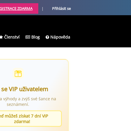
GISTRACE ZDARMA
|
Přihlásit se
Členství
Blog
Nápověda
 se VIP uživatelem
ra výhody a zvýš své šance na
seznámení.
eď můžeš získat 7 dní VIP
zdarma!