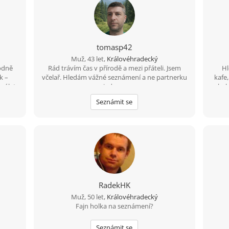
tomasp42
Muž, 43 let,
Královéhradecký
odně
Rád trávím čas v přírodě a mezi přáteli. Jsem
Hl
k –
včelař. Hledám vážné seznámení a ne partnerku
kafe
 výlet
na jednu noc.
kole
u. Když
Seznámit se
t nová
en tak
ovou
zábavu
votní
ěláno,
RadekHK
Muž, 50 let,
Královéhradecký
Fajn holka na seznámení?
Seznámit se