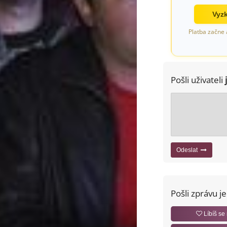
Vyzk
Platba začne 
Pošli uživateli
Odeslat
Pošli zprávu j
Líbíš se