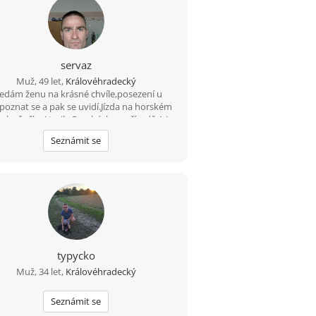
servaz
Muž, 49 let,
Královéhradecký
edám ženu na krásné chvíle,posezení u
,poznat se a pak se uvidí.Jízda na horském
 ,lesňačky i traily.Procházka v přírodě.A i
jiné...
Seznámit se
typycko
Muž, 34 let,
Královéhradecký
Seznámit se