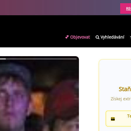
RE
💕 Objevovat
Vyhledávání
Staň
Získej ext
T