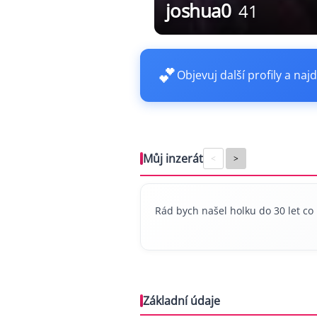
joshua0
41
💕
Objevuj další profily a najd
Můj inzerát
<
>
Rád bych našel holku do 30 let co
Základní údaje