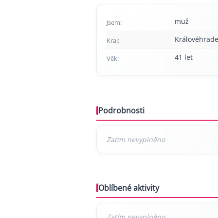
muž
Jsem:
Královéhrade
Kraj:
41 let
Věk:
Podrobnosti
Oblíbené aktivity