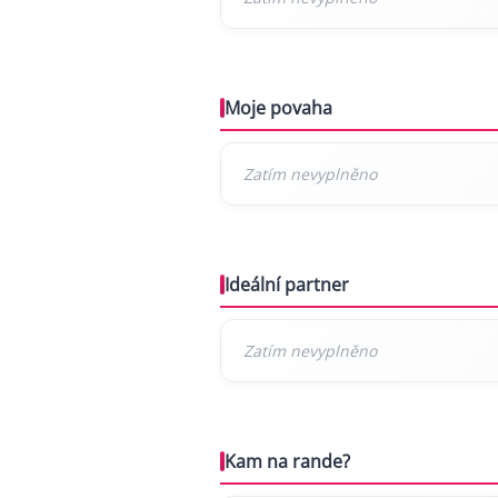
Moje povaha
Ideální partner
Kam na rande?