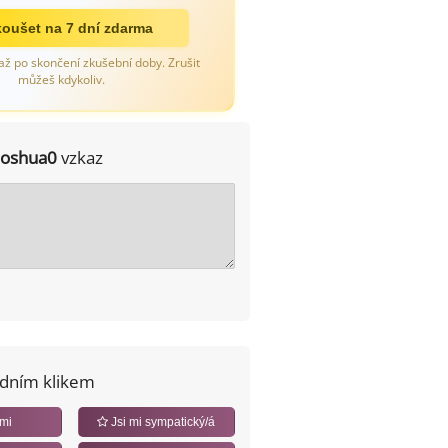
oušet na 7 dní zdarma
až po skončení zkušební doby. Zrušit
můžeš kdykoliv.
joshua0
vzkaz
edním klikem
 mi
Jsi mi sympatický/á