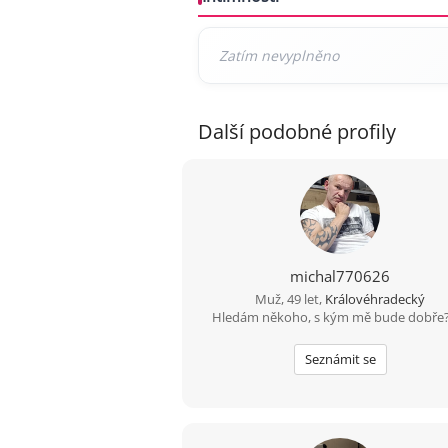
Další podobné profily
michal770626
Muž, 49 let,
Královéhradecký
Hledám někoho, s kým mě bude dobře
Seznámit se