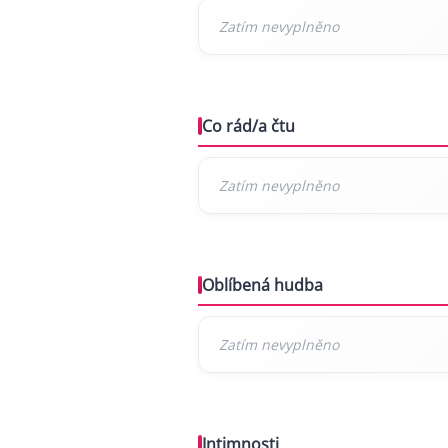
Co rád/a čtu
Oblíbená hudba
Intimnosti