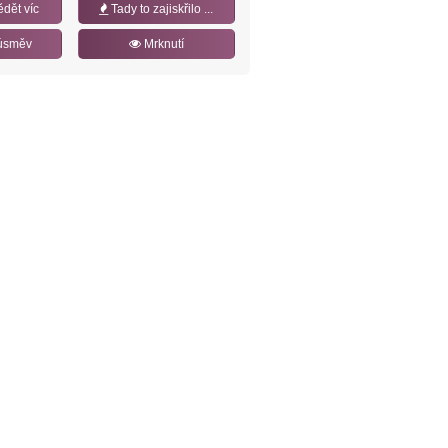
ědět víc
Tady to zajiskřilo ...
úsměv
Mrknutí