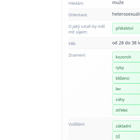
muže
Hledám:
heterosexuál
Orientace:
O jaký vztah by měl
přátelství
mít zájem:
od 28 do 38 l
Věk:
Znamení:
kozoroh
ryby
blíženci
lev
váhy
střelec
Vzdělání:
základní
SŠ