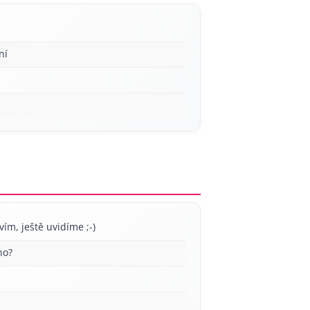
ní
vím, ještě uvidíme ;-)
no?