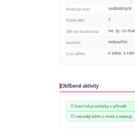
svobodný/á
Rodinný stav:
1
Počet dětí:
ne, ty, co má
Děti do budoucna:
nekouřím
Kouření:
v sebe, v ná
V co věřím:
Oblíbené aktivity
baví mě procházky v přírodě
nejraději ležím u moře a relaxuji