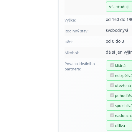
VŠ - studuji
od 160 do 19
Výška:
svobodný/á
Rodinný stav:
od 0 do 3
Děti:
dá si jen výj
Alkohol:
Povaha ideálního
klidná
partnera:
netrpěliv
otevřená
pohodářs
spolehliv
naslouch
citlivá