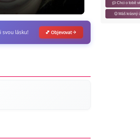
Chci o tobě v
Máš krásný 
i svou lásku!
💕 Objevovat