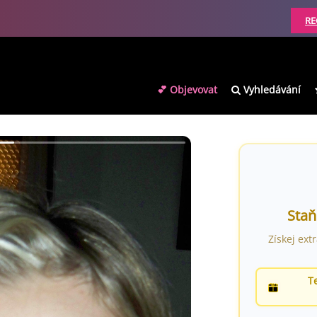
RE
💕 Objevovat
Vyhledávání
Staň
Získej ext
T