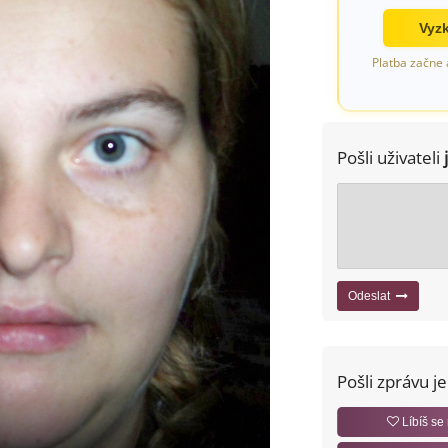
Vyzk
Platba začne 
Pošli uživateli
Odeslat
Pošli zprávu j
Líbíš se