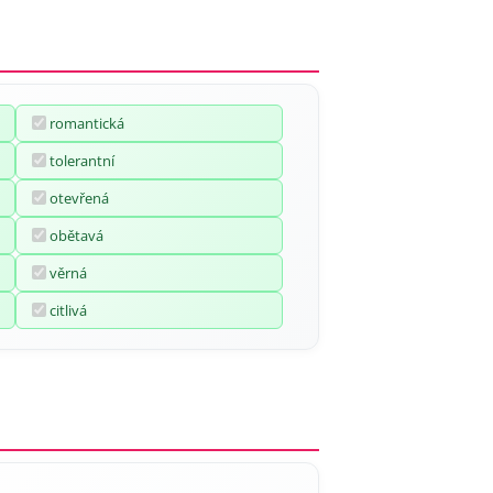
romantická
tolerantní
otevřená
obětavá
věrná
citlivá