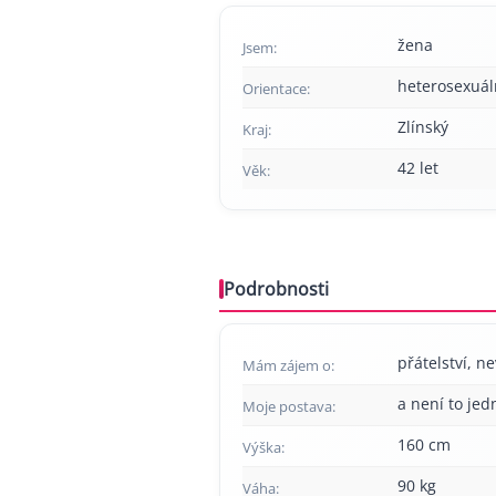
žena
Jsem:
heterosexuál
Orientace:
Zlínský
Kraj:
42 let
Věk:
Podrobnosti
přátelství, ne
Mám zájem o:
a není to jed
Moje postava:
160 cm
Výška:
90 kg
Váha: