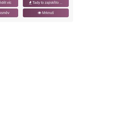
ědět víc
Tady to zajiskřilo ...
úsměv
Mrknutí