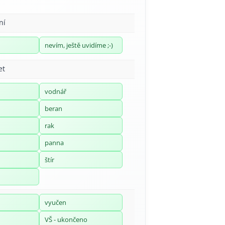
ní
nevím, ještě uvidíme ;-)
et
vodnář
beran
rak
panna
štír
vyučen
VŠ - ukončeno