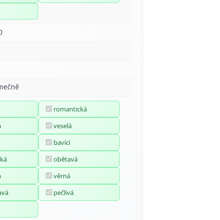
0
imečně
romantická
á
veselá
bavící
ká
obětavá
á
věrná
avá
pečlivá