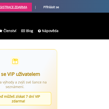
GISTRACE ZDARMA
|
Přihlásit se
Členství
Blog
Nápověda
 se VIP uživatelem
ra výhody a zvýš své šance na
seznámení.
eď můžeš získat 7 dní VIP
zdarma!