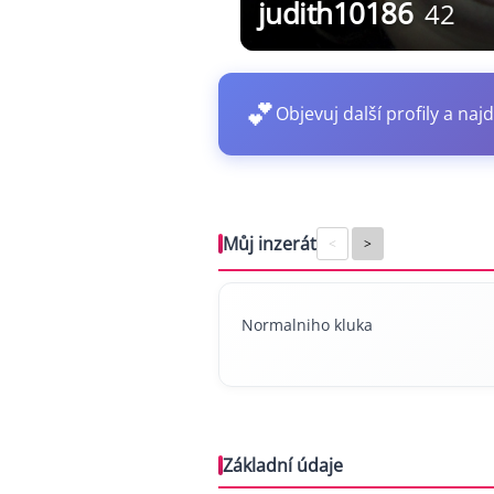
judith10186
42
💕
Objevuj další profily a najd
Můj inzerát
<
>
Normalniho kluka
Základní údaje