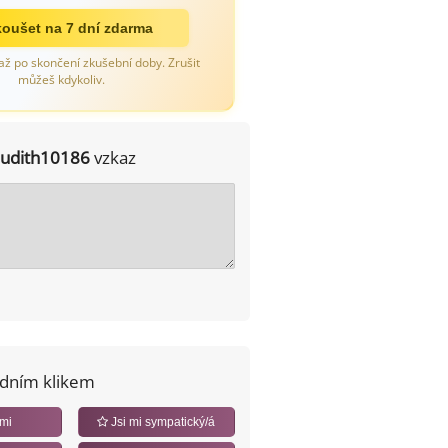
oušet na 7 dní zdarma
až po skončení zkušební doby. Zrušit
můžeš kdykoliv.
judith10186
vzkaz
edním klikem
 mi
Jsi mi sympatický/á