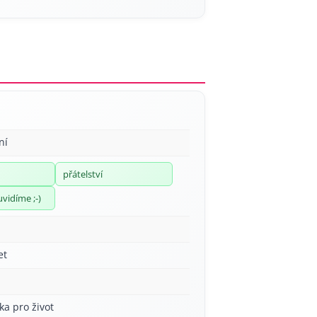
ní
přátelství
uvidíme ;-)
et
ka pro život