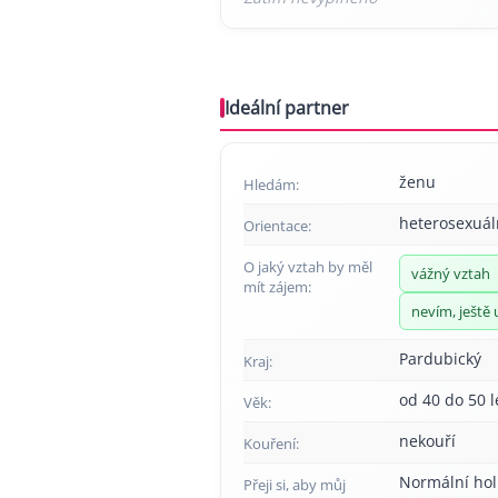
Ideální partner
ženu
Hledám:
heterosexuál
Orientace:
O jaký vztah by měl
vážný vztah
mít zájem:
nevím, ještě 
Pardubický
Kraj:
od 40 do 50 l
Věk:
nekouří
Kouření:
Normální hol
Přeji si, aby můj