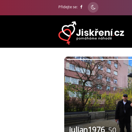
Přidejte se:
julian1976
50