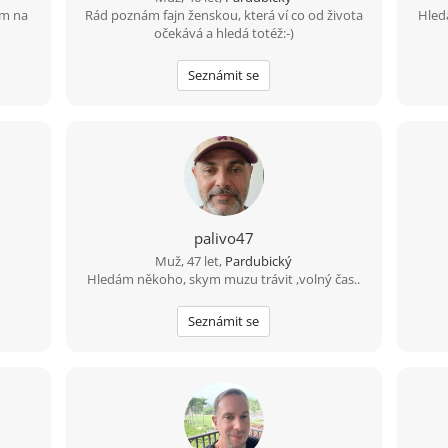
em na
Rád poznám fajn ženskou, která ví co od života
Hled
očekává a hledá totéž:-)
Seznámit se
palivo47
Muž, 47 let,
Pardubický
Hledám někoho, skym muzu trávit ,volný čas..
Seznámit se