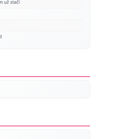
m už stačí
d