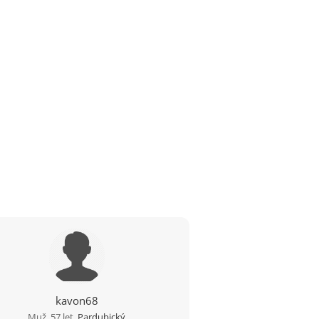
kavon68
Muž, 57 let,
Pardubický