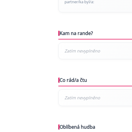
partner/ka byl/a:
Kam na rande?
Co rád/a čtu
Oblíbená hudba