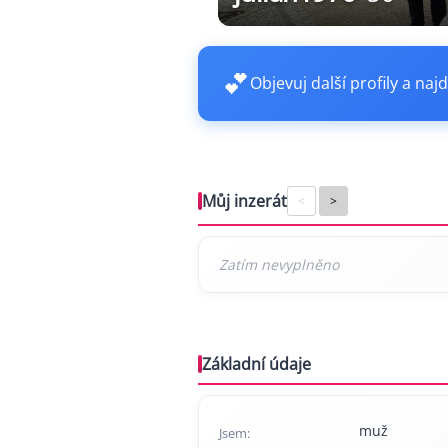
💕
Objevuj další profily a najd
Můj inzerát
<
>
Základní údaje
muž
Jsem: