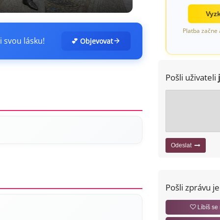
Vyzk
Platba začne 
i svou lásku!
💕 Objevovat
Pošli uživateli
Odeslat
Pošli zprávu j
Líbíš se