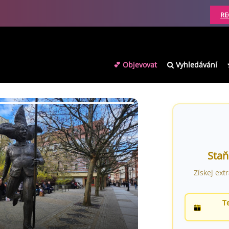
RE
💕 Objevovat
Vyhledávání
Staň
Získej ext
T