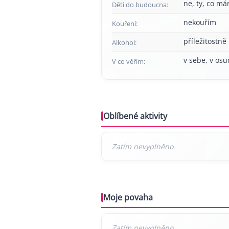
ne, ty, co má
Děti do budoucna:
nekouřím
Kouření:
příležitostně
Alkohol:
v sebe, v osu
V co věřím:
Oblíbené aktivity
Moje povaha