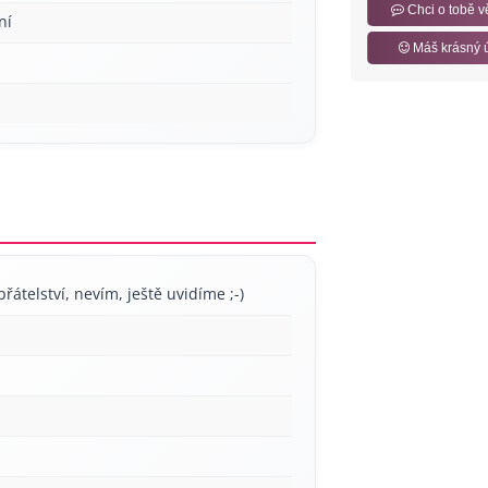
Chci o tobě v
ní
Máš krásný 
přátelství, nevím, ještě uvidíme ;-)