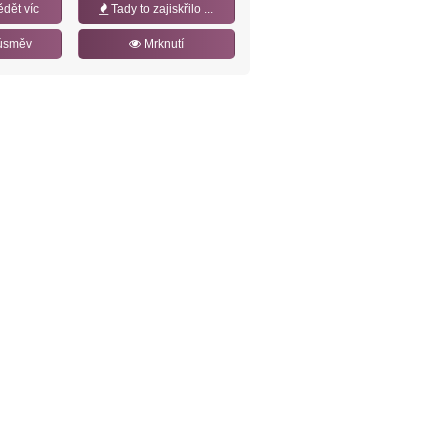
ědět víc
Tady to zajiskřilo ...
úsměv
Mrknutí