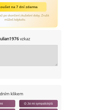
oušet na 7 dní zdarma
až po skončení zkušební doby. Zrušit
můžeš kdykoliv.
julian1976
vzkaz
edním klikem
 mi
Jsi mi sympatický/á