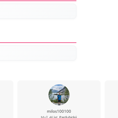
milos100100
Muž, 46 let,
Pardubický