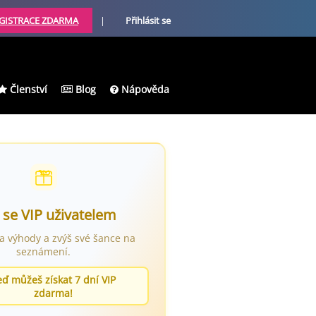
GISTRACE ZDARMA
|
Přihlásit se
Členství
Blog
Nápověda
 se VIP uživatelem
ra výhody a zvýš své šance na
seznámení.
eď můžeš získat 7 dní VIP
zdarma!